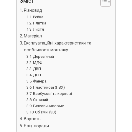
Зміст
Різновид
Рейка
Плитка
Листя
Матеріал
Експлуатаційні характеристики та
особливості монтажу
Дерев’яний
МДФ
ДВП
ДСП
Фанера
Пластикові (ПВХ)
Бамбукові та коркові
Скляний
Гипсовиниловые
Об’ємні (3D)
Вартість
Бліц-поради