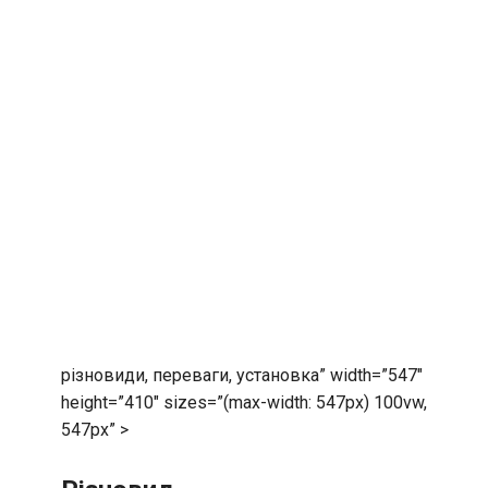
різновиди, переваги, установка” width=”547″
height=”410″ sizes=”(max-width: 547px) 100vw,
547px” >