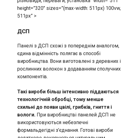
різновиди, переваги, установка” width=”511″
height=”320″ sizes=”(max-width: 511px) 100vw,
511px” >
ДСП
Панелі з ДСП схожі з попереднім аналогом,
єдина відмінність полягає в способі
виробництва. Вони виготовлені з деревних і
рослинних волокон з додаванням сполучних
компонентів.
Такі вироби більш інтенсивно піддаються
технологічній обробці, тому менше
схильні до появи цвілі, грибків, гниття і
вологи.
При виробництві панелей ДСП не
використовуються небезпечні
формальдегідні з’єднання. Готові вироби
додатково декоруються натуральним