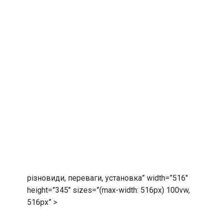
різновиди, переваги, установка” width=”516″
height=”345″ sizes=”(max-width: 516px) 100vw,
516px” >