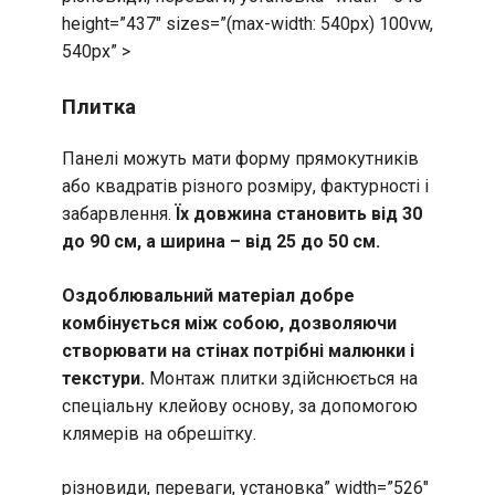
height=”437″ sizes=”(max-width: 540px) 100vw,
540px” >
Плитка
Панелі можуть мати форму прямокутників
або квадратів різного розміру, фактурності і
забарвлення.
Їх довжина становить від 30
до 90 см, а ширина – від 25 до 50 см.
Оздоблювальний матеріал добре
комбінується між собою, дозволяючи
створювати на стінах потрібні малюнки і
текстури.
Монтаж плитки здійснюється на
спеціальну клейову основу, за допомогою
клямерів на обрешітку.
різновиди, переваги, установка” width=”526″