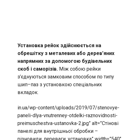
Установка рейок здійснюється на
обрешітку з металевих або дерев’яних
напрямних за допомогою будівельних
скоб і саморізів.
Між собою рейки
з’єднуються замковим способом по типу
шип–паз з установкою спеціальних
вкладок.
in.ua/wp-content/uploads/2019/07/stenovye-
paneli-dlya-vnutrenney-otdelki-raznovidnosti-
preimuschestva-ustanovka-2.jpg” alt=”Стінові
панелі для внутрішньої обробки –
різновиди, переваги, установка” width=”540″