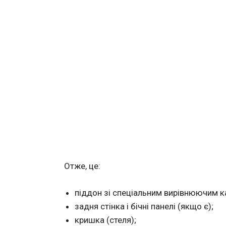
Отже, це:
піддон зі спеціальним вирівнюючим к
задня стінка і бічні панелі (якщо є);
кришка (стеля);