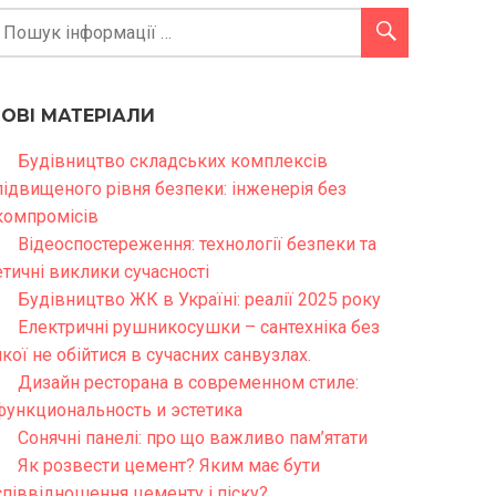
НОВІ МАТЕРІАЛИ
Будівництво складських комплексів
підвищеного рівня безпеки: інженерія без
компромісів
Відеоспостереження: технології безпеки та
етичні виклики сучасності
Будівництво ЖК в Україні: реалії 2025 року
Електричні рушникосушки – сантехніка без
якої не обійтися в сучасних санвузлах.
Дизайн ресторана в современном стиле:
функциональность и эстетика
Сонячні панелі: про що важливо пам’ятати
Як розвести цемент? Яким має бути
співвідношення цементу і піску?