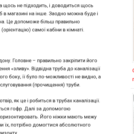
 а щось не підходить, і доводиться щось
б в магазині на інше. Заодно можна буде і
іна. Це допоможе більш правильно
 (орієнтацію) самої кабіни в кімнаті.
дону. Головне – правильно закріпити його
ння «зливу». Відвідна труба до каналізації
го боку, її було по-можливості не видно, а
бслуговування (прочищення) труби.
вір, як це і робиться в трубах каналізації.
ться гофр. Далі за допомогою
тгоризонтировать. Його ніжки мають межу
и їх, потрібно домогтися абсолютного
ризонту.