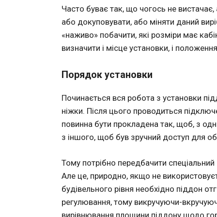
Часто буває так, що чогось не вистачає,
або докуповувати, або міняти даний вирі
«наживо» побачити, які розміри має каб
визначити і місце установки, і положення
Порядок установки
Починається вся робота з установки під
ніжки. Після цього проводиться підключе
повинна бути прокладена так, щоб, з одно
з іншого, щоб був зручний доступ для о
Тому потрібно передбачити спеціальний от
Але це, природно, якщо не використовує
будівельного рівня необхідно піддон о
регулювання, тому викручуючи-вкручуюч
вирівнювання площини піддону щодо го