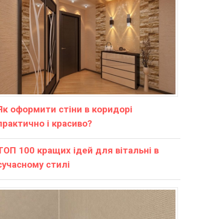
Як оформити стіни в коридорі
практично і красиво?
ТОП 100 кращих ідей для вітальні в
сучасному стилі