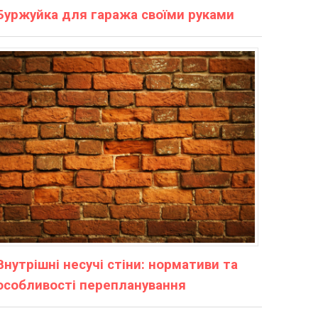
Буржуйка для гаража своїми руками
Внутрішні несучі стіни: нормативи та
особливості перепланування