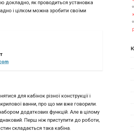
ню докладно, як проводиться установка
ладно і цілком можна зробити своїми
К
от
.com
ятися для кабінок різної конструкції і
 акрилової ванни, про що ми вже говорили.
м набором додаткових функцій. Але в цілому
днаковий. Перш ніж приступити до роботи,
астин складається така кабіна.