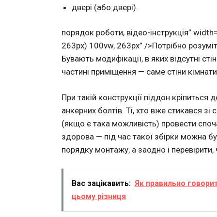
двері (або двері).
порядок роботи, відео-інструкція” width=
263px) 100vw, 263px” />Потрібно розуміт
Бувають модифікації, в яких відсутні сті
частині приміщення — саме стіни кімнати
При такій конструкції піддон кріпиться 
анкерних болтів. Ті, хто вже стикався з
(якщо є така можливість) провести споч
здорова — під час такої збірки можна буд
порядку монтажу, а заодно і перевірити, 
Вас зацікавить:
Як правильно говорит
цьому різниця