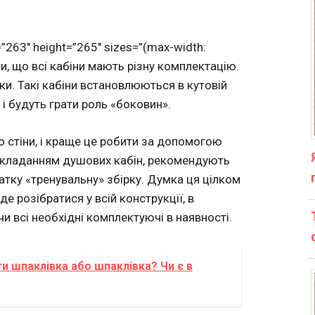
”263″ height=”265″ sizes=”(max-width:
и, що всі кабіни мають різну комплектацію.
нки. Такі кабіни встановлюються в кутовій
 і будуть грати роль «боковин».
до стіни, і краще це робити за допомогою
і складанням душових кабін, рекомендують
атку «тренувальну» збірку. Думка ця цілком
е розібратися у всій конструкції, в
чи всі необхідні комплектуючі в наявності.
и шпаклівка або шпаклівка? Чи є в