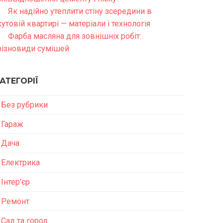
Як надійно утеплити стіну зсередини в
кутовій квартирі — матеріали і технологія
Фарба масляна для зовнішніх робіт:
різновиди сумішей
АТЕГОРІЇ
Без рубрики
Гараж
Дача
Електрика
Інтер'єр
Ремонт
Сад та город