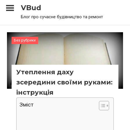
Skip
VBud
to
Блог про сучасне будівництво та ремонт
content
Без рубрики
Утеплення даху
зсередини своїми руками:
інструкція
Зміст