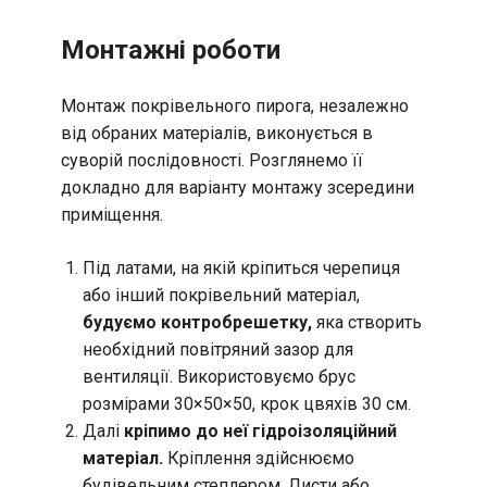
Монтажні роботи
Монтаж покрівельного пирога, незалежно
від обраних матеріалів, виконується в
суворій послідовності. Розглянемо її
докладно для варіанту монтажу зсередини
приміщення.
Під латами, на якій кріпиться черепиця
або інший покрівельний матеріал,
будуємо контробрешетку,
яка створить
необхідний повітряний зазор для
вентиляції. Використовуємо брус
розмірами 30×50×50, крок цвяхів 30 см.
Далі
кріпимо до неї гідроізоляційний
матеріал.
Кріплення здійснюємо
будівельним степлером. Листи або