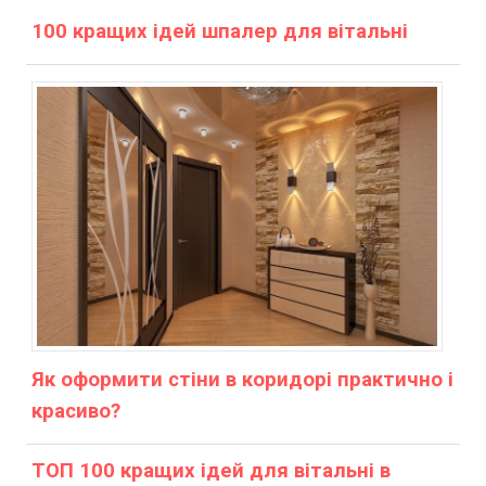
100 кращих ідей шпалер для вітальні
Як оформити стіни в коридорі практично і
красиво?
ТОП 100 кращих ідей для вітальні в