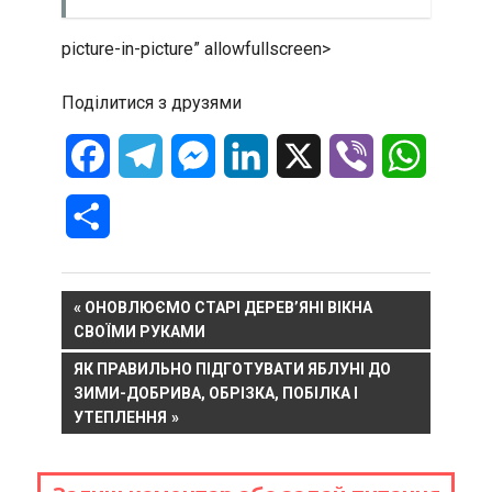
picture-in-picture” allowfullscreen>
Поділитися з друзями
Facebook
Telegram
Messenger
LinkedIn
X
Viber
WhatsA
Отправить
Навигация
PREVIOUS
ОНОВЛЮЄМО СТАРІ ДЕРЕВ’ЯНІ ВІКНА
POST:
СВОЇМИ РУКАМИ
по
NEXT
ЯК ПРАВИЛЬНО ПІДГОТУВАТИ ЯБЛУНІ ДО
записям
POST:
ЗИМИ-ДОБРИВА, ОБРІЗКА, ПОБІЛКА І
УТЕПЛЕННЯ