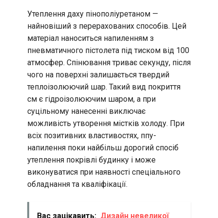
Утеплення даху пінополіуретаном —
найновіший з перерахованих способів. Цей
матеріал наноситься напиленням з
пневматичного пістолета під тиском від 100
атмосфер. Спінювання триває секунду, після
чого на поверхні залишається твердий
теплоізолюючий шар. Такий вид покриття
см є гідроізолюючим шаром, а при
суцільному нанесенні виключає
можливість утворення містків холоду. При
всіх позитивних властивостях, ппу-
напилення поки найбільш дорогий спосіб
утеплення покрівлі будинку і може
виконуватися при наявності спеціального
обладнання та кваліфікації.
Вас зацікавить:
Дизайн невеликої