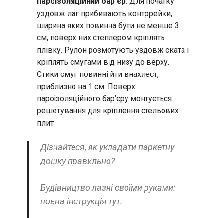
пароізоляційний бар’єр.
Для початку
уздовж лаг прибивають контррейки,
ширина яких повинна бути не менше 3
см, поверх них степлером кріплять
плівку. Рулон розмотують уздовж ската і
кріплять смугами від низу до верху.
Стики смуг повинні йти внахлест,
приблизно на 1 см. Поверх
пароізоляційного бар’єру монтується
решетування для кріплення стельових
плит.
Дізнайтеся, як укладати паркетну
дошку правильно?
Будівництво лазні своїми руками:
повна інструкція тут.