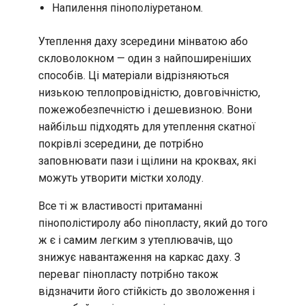
Напилення пінополіуретаном.
Утеплення даху зсередини мінватою або
скловолокном — один з найпоширеніших
способів. Ці матеріали відрізняються
низькою теплопровідністю, довговічністю,
пожежобезпечністю і дешевизною. Вони
найбільш підходять для утеплення скатної
покрівлі зсередини, де потрібно
заповнювати пази і щілини на кроквах, які
можуть утворити містки холоду.
Все ті ж властивості притаманні
пінополістиролу або пінопласту, який до того
ж є і самим легким з утеплювачів, що
знижує навантаження на каркас даху. З
переваг пінопласту потрібно також
відзначити його стійкість до зволоження і