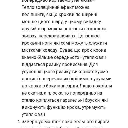
попередньо нарізаємо утеплювач.
Теплоізоляційний ефект можна
поліпшити, якщо крокви по ширині
менше цього шару, у цьому випадку
другий шар можна покласти на крокви
зверху, перекриваючи їх. Це ізолює
кроквяні ноги, які самі можуть служити
містками холоду. Буває, що крок крокв
значно більше середнього і утеплювач
піддається ризику провисання. Для
усунення цього ризику використовуємо
дротяні поперечки, які кріпимо шурупами
до крокв з боку мансарди. Якщо покрівля
не скатна, а плоска, то попередньо на
стелю кріпляться паралельні бруски, які
виконують функцію крокв, утримують
утеплювач.
Завершує монтаж покрівельного пирога