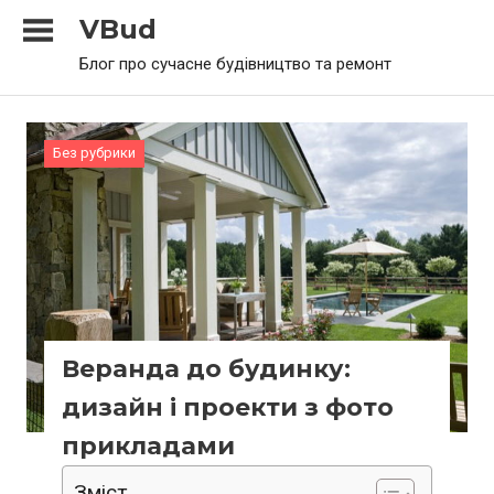
Skip
VBud
to
Блог про сучасне будівництво та ремонт
content
Без рубрики
Веранда до будинку:
дизайн і проекти з фото
прикладами
Зміст