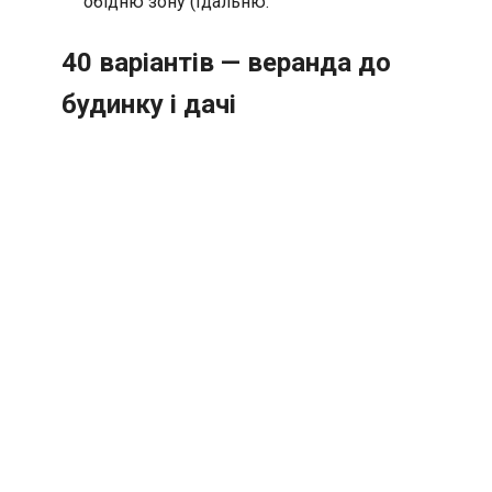
обідню зону (їдальню.
40 варіантів — веранда до
будинку і дачі