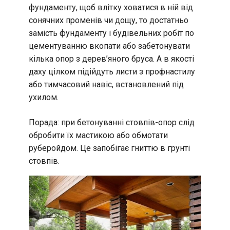
фундаменту, щоб влітку ховатися в ній від
сонячних променів чи дощу, то достатньо
замість фундаменту і будівельних робіт по
цементуванню вкопати або забетонувати
кілька опор з дерев’яного бруса. А в якості
даху цілком підійдуть листи з профнастилу
або тимчасовий навіс, встановлений під
ухилом.
Порада: при бетонуванні стовпів-опор слід
обробити їх мастикою або обмотати
руберойдом. Це запобігає гниттю в грунті
стовпів.