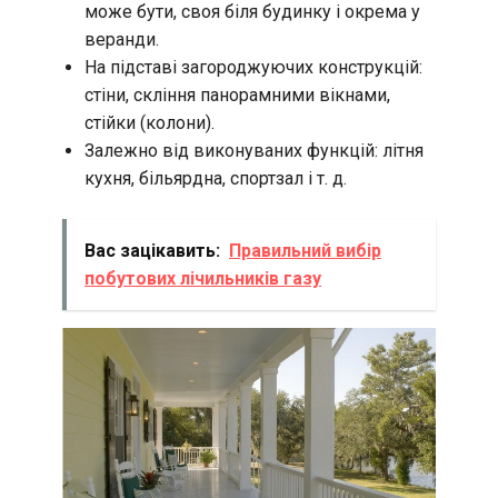
може бути, своя біля будинку і окрема у
веранди.
На підставі загороджуючих конструкцій:
стіни, скління панорамними вікнами,
стійки (колони).
Залежно від виконуваних функцій: літня
кухня, більярдна, спортзал і т. д.
Вас зацікавить:
Правильний вибір
побутових лічильників газу