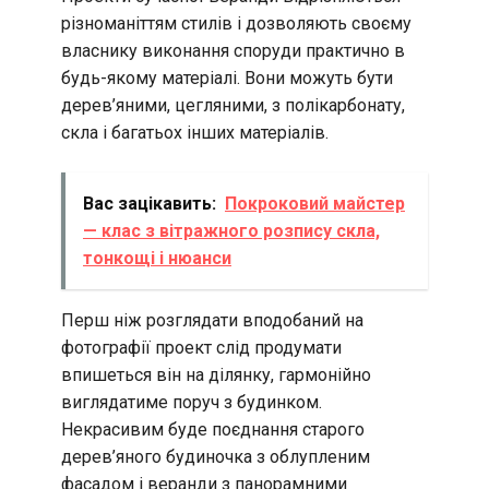
різноманіттям стилів і дозволяють своєму
власнику виконання споруди практично в
будь-якому матеріалі. Вони можуть бути
дерев’яними, цегляними, з полікарбонату,
скла і багатьох інших матеріалів.
Вас зацікавить:
Покроковий майстер
— клас з вітражного розпису скла,
тонкощі і нюанси
Перш ніж розглядати вподобаний на
фотографії проект слід продумати
впишеться він на ділянку, гармонійно
виглядатиме поруч з будинком.
Некрасивим буде поєднання старого
дерев’яного будиночка з облупленим
фасадом і веранди з панорамними