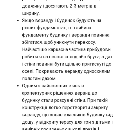
довжину і досягають 2-3 метрів в
ширину.
Якщо веранду і будинок будують на
різних фундаментах, то глибина
фундаменту будинку і веранди повинна
збігатися, щоб уникнути перекосу.
Найчастіше каркасна частина прибудови
робиться на основі колод або бруса, а дах
і стіни повинні бути щільно притиснуті до
оселі. Покривають веранду односхилим
пологим дахом.
Одним з найновіших віянь в
архітектурних рішеннях веранд до
будинку стали розсувні стіни. При такій
конструкції легко перетворити закриту
веранду, що ховає власників будинку від
дощу, у відкриту терасу для гри з дітьми і
вечірніх посиденьок в колі друзів і