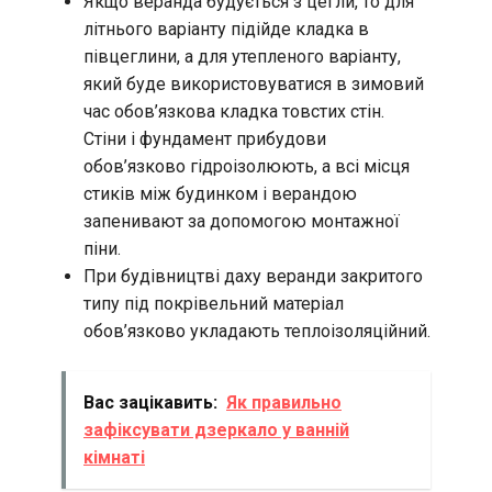
Якщо веранда будується з цегли, то для
літнього варіанту підійде кладка в
півцеглини, а для утепленого варіанту,
який буде використовуватися в зимовий
час обов’язкова кладка товстих стін.
Стіни і фундамент прибудови
обов’язково гідроізолюють, а всі місця
стиків між будинком і верандою
запенивают за допомогою монтажної
піни.
При будівництві даху веранди закритого
типу під покрівельний матеріал
обов’язково укладають теплоізоляційний.
Вас зацікавить:
Як правильно
зафіксувати дзеркало у ванній
кімнаті