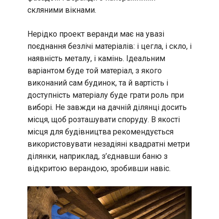
скляними вікнами.
Нерідко проект веранди має на увазі
поєднання безлічі матеріалів: і цегла, і скло, і
наявність металу, і камінь. Ідеальним
варіантом буде той матеріал, з якого
виконаний сам будинок, та й вартість і
доступність матеріалу буде грати роль при
виборі. Не завжди на дачній ділянці досить
місця, щоб розташувати споруду. В якості
місця для будівництва рекомендується
використовувати незадіяні квадратні метри
ділянки, наприклад, з’єднавши баню з
відкритою верандою, зробивши навіс.