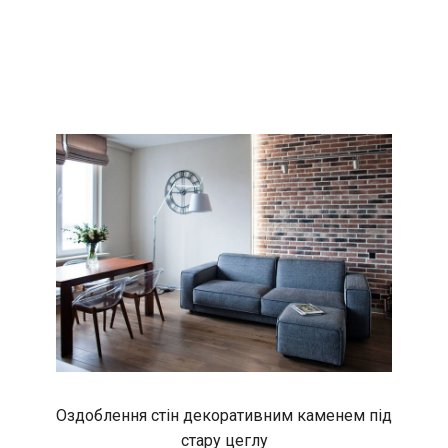
Оздоблення стін декоративним каменем під
стару цеглу