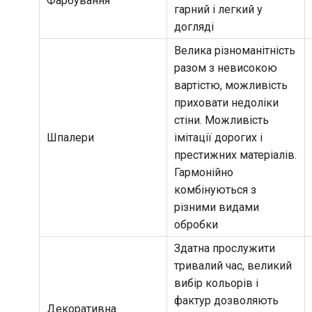
Фарбування
гарний і легкий у
догляді
Велика різноманітність
разом з невисокою
вартістю, можливість
приховати недоліки
стіни. Можливість
Шпалери
імітації дорогих і
престижних матеріалів.
Гармонійно
комбінуються з
різними видами
обробки
Здатна прослужити
тривалий час, великий
вибір кольорів і
фактур дозволяють
Декоративна