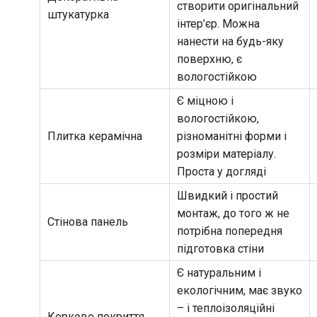
створити оригінальний
штукатурка
інтер’єр. Можна
нанести на будь-яку
поверхню, є
вологостійкою
Є міцною і
вологостійкою,
Плитка керамічна
різноманітні форми і
розміри матеріалу.
Проста у догляді
Швидкий і простий
монтаж, до того ж не
Стінова панель
потрібна попередня
підготовка стіни
Є натуральним і
екологічним, має звуко
– і теплоізоляційні
Коркове покриття