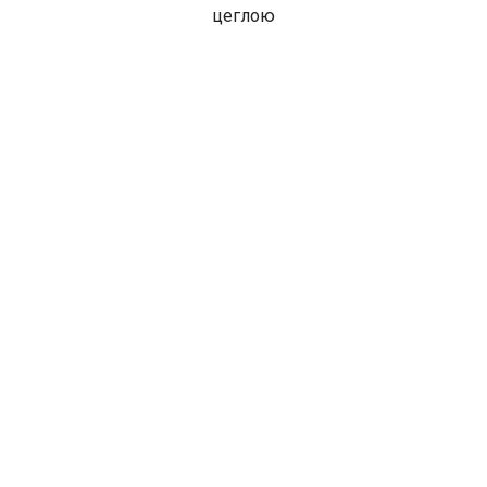
цеглою