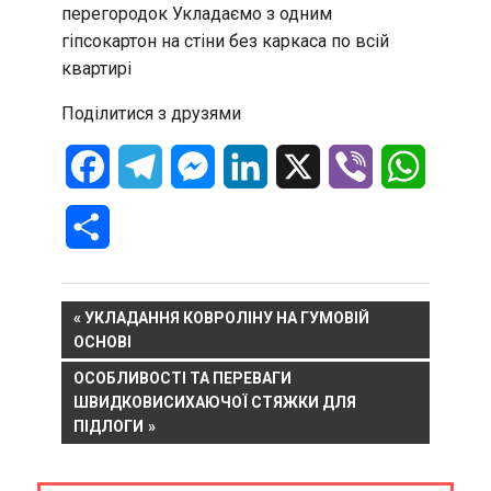
перегородок
Укладаємо з одним
гіпсокартон на стіни без каркаса по всій
квартирі
Поділитися з друзями
Facebook
Telegram
Messenger
LinkedIn
X
Viber
WhatsA
Отправить
Навигация
PREVIOUS
УКЛАДАННЯ КОВРОЛІНУ НА ГУМОВІЙ
POST:
ОСНОВІ
по
NEXT
ОСОБЛИВОСТІ ТА ПЕРЕВАГИ
записям
POST:
ШВИДКОВИСИХАЮЧОЇ СТЯЖКИ ДЛЯ
ПІДЛОГИ