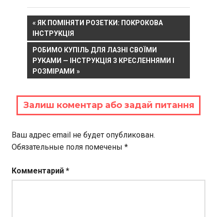
Навигация
PREVIOUS
ЯК ПОМІНЯТИ РОЗЕТКИ: ПОКРОКОВА
POST:
ІНСТРУКЦІЯ
по
NEXT
РОБИМО КУПІЛЬ ДЛЯ ЛАЗНІ СВОЇМИ
записям
POST:
РУКАМИ — ІНСТРУКЦІЯ З КРЕСЛЕННЯМИ І
РОЗМІРАМИ
Залиш коментар або задай питання
Ваш адрес email не будет опубликован.
Обязательные поля помечены
*
Комментарий
*