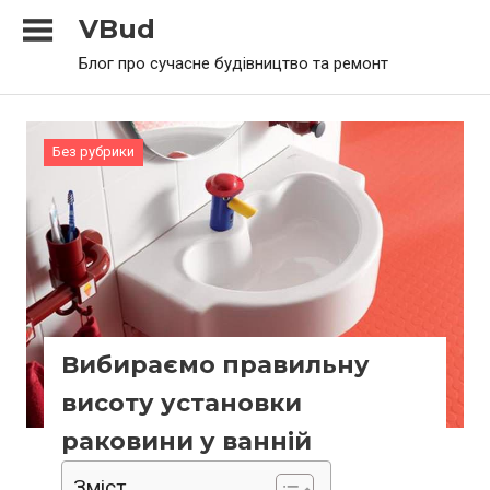
Skip
VBud
to
Блог про сучасне будівництво та ремонт
content
Без рубрики
Вибираємо правильну
висоту установки
раковини у ванній
Зміст