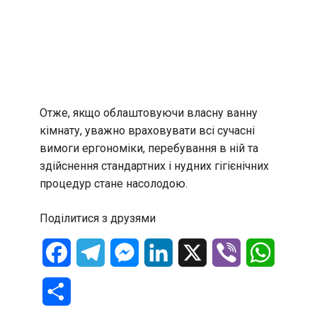
Отже, якщо облаштовуючи власну ванну
кімнату, уважно враховувати всі сучасні
вимоги ергономіки, перебування в ній та
здійснення стандартних і нудних гігієнічних
процедур стане насолодою.
Поділитися з друзями
Facebook
Telegram
Messenger
LinkedIn
X
Viber
WhatsA
Отправить