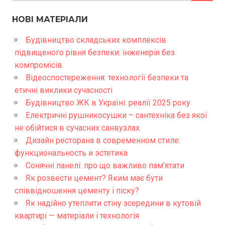
НОВІ МАТЕРІАЛИ
Будівництво складських комплексів
підвищеного рівня безпеки: інженерія без
компромісів
Відеоспостереження: технології безпеки та
етичні виклики сучасності
Будівництво ЖК в Україні: реалії 2025 року
Електричні рушникосушки – сантехніка без якої
не обійтися в сучасних санвузлах.
Дизайн ресторана в современном стиле:
функциональность и эстетика
Сонячні панелі: про що важливо пам’ятати
Як розвести цемент? Яким має бути
співвідношення цементу і піску?
Як надійно утеплити стіну зсередини в кутовій
квартирі — матеріали і технологія