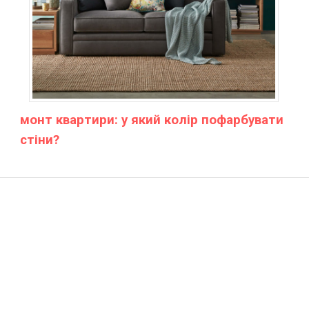
монт квартири: у який колір пофарбувати
стіни?