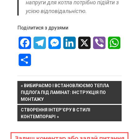
напруги для котла потрібно підійти з
усією відповідальністю.
Поділитися з друзями
Facebook
Telegram
Messenger
LinkedIn
X
Viber
WhatsA
Отправить
Навигация
PREVIOUS
ВИБИРАЄМО І ВСТАНОВЛЮЄМО ТЕПЛА
POST:
ПІДЛОГА ПІД ЛАМІНАТ: ІНСТРУКЦІЯ ПО
по
МОНТАЖУ
записям
NEXT
СТВОРЕННЯ ІНТЕР’ЄРУ В СТИЛІ
POST:
КОНТЕМПОРАРІ
Залиш коментар або задай питання