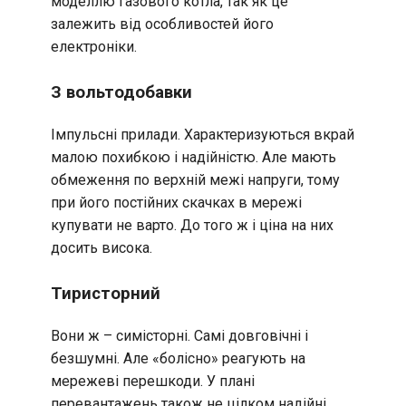
моделлю газового котла, так як це
залежить від особливостей його
електроніки.
З вольтодобавки
Імпульсні прилади. Характеризуються вкрай
малою похибкою і надійністю. Але мають
обмеження по верхній межі напруги, тому
при його постійних скачках в мережі
купувати не варто. До того ж і ціна на них
досить висока.
Тиристорний
Вони ж – симісторні. Самі довговічні і
безшумні. Але «болісно» реагують на
мережеві перешкоди. У плані
перевантажень також не цілком надійні.