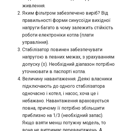
живлення.
Яким фільтром забезпечено виріб? Від
правильності форми синусоїди вихідної
напруги багато в чому залежить стійкість
роботи електроніки котла (плати
управління).
Стабілізатор повинен забезпечувати
напругою в певних межах, з урахуванням
допуску (±). Необхідний діапазон потрібно
уточнювати в паспорті котла.
Величину навантаження. Деякі власники
підключають до одного стабілізатора
одночасно і котел, і насос, хоча це і
небажано. Навантаження враховується
повна, причому її потрібно збільшити
приблизно на 1/3 (необхідний запас).
Якщо взяти менш потужну модель, то
вона не витримає перевантажень. А