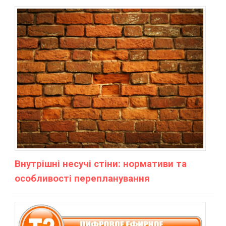
Внутрішні несучі стіни: нормативи та
особливості перепланування