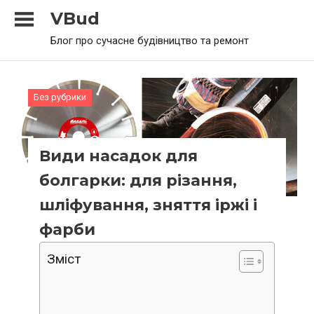
Skip
VBud
to
Блог про сучасне будівництво та ремонт
content
Без рубрики
Види насадок для
болгарки: для різання,
шліфування, зняття іржі і
фарби
Зміст