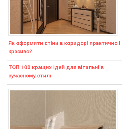
Як оформити стіни в коридорі практично і
красиво?
ТОП 100 кращих ідей для вітальні в
сучасному стилі