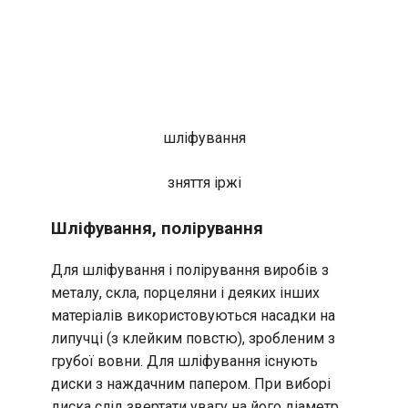
шліфування
зняття іржі
Шліфування, полірування
Для шліфування і полірування виробів з
металу, скла, порцеляни і деяких інших
матеріалів використовуються насадки на
липучці (з клейким повстю), зробленим з
грубої вовни. Для шліфування існують
диски з наждачним папером. При виборі
диска слід звертати увагу на його діаметр.