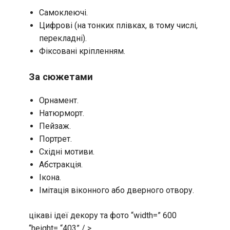
Самоклеючі.
Цифрові (на тонких плівках, в тому числі,
перекладні).
Фіксовані кріпленням.
За сюжетами
Орнамент.
Натюрморт.
Пейзаж.
Портрет.
Східні мотиви.
Абстракція.
Ікона.
Імітація віконного або дверного отвору.
цікаві ідеї декору та фото “width=” 600
“height= “403” / >