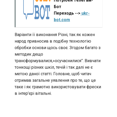
Потрібен Телегам-
Бот
Переходь -->
ukr-
bot.com
Варіанти її виконання Різні, так як кожен
народ привносив в подібну технологію
обробки основи щось своє. Згодом багато з
методик дещо
трансформувалися,»осучаснилися”. Вивчати
тонкощі різних шкіл, течій і так далі не є
метою даної статті. Головне, щоб читач
отримав загальне уявлення про те, що це
таке і як грамотно використовувати фрески
в інтер’єрі вітальні.