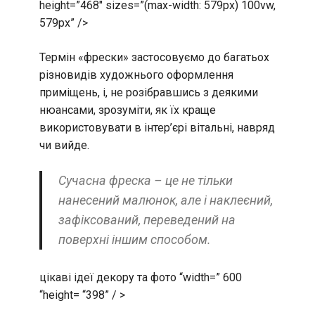
height=”468″ sizes=”(max-width: 579px) 100vw,
579px” />
Термін «фрески» застосовуємо до багатьох
різновидів художнього оформлення
приміщень, і, не розібравшись з деякими
нюансами, зрозуміти, як їх краще
використовувати в інтер’єрі вітальні, навряд
чи вийде.
Сучасна фреска – це не тільки
нанесений малюнок, але і наклеєний,
зафіксований, переведений на
поверхні іншим способом.
цікаві ідеї декору та фото “width=” 600
“height= “398” / >