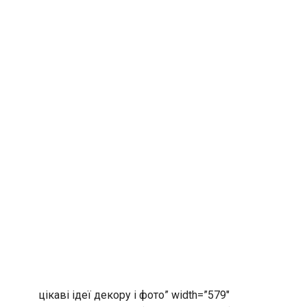
цікаві ідеї декору і фото” width=”579″