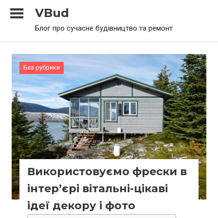
Skip
VBud
to
Блог про сучасне будівництво та ремонт
content
Без рубрики
Використовуємо фрески в
інтер’єрі вітальні-цікаві
ідеї декору і фото