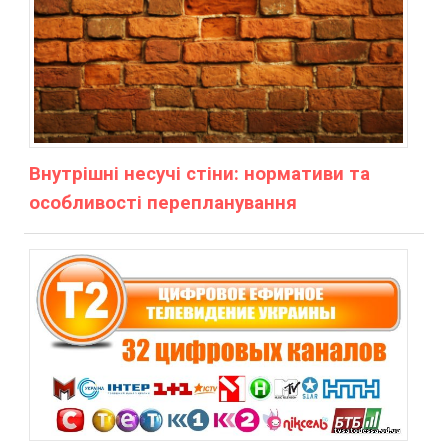
Внутрішні несучі стіни: нормативи та
особливості перепланування