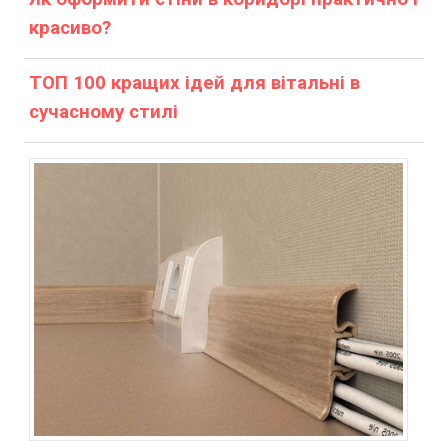
красиво?
ТОП 100 кращих ідей для вітальні в
сучасному стилі