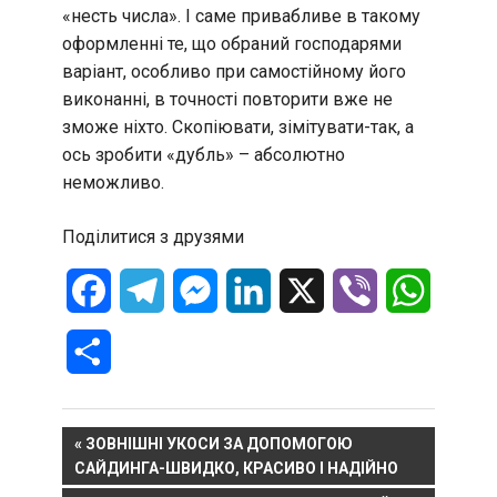
«несть числа». І саме привабливе в такому
оформленні те, що обраний господарями
варіант, особливо при самостійному його
виконанні, в точності повторити вже не
зможе ніхто. Скопіювати, зімітувати-так, а
ось зробити «дубль» – абсолютно
неможливо.
Поділитися з друзями
Facebook
Telegram
Messenger
LinkedIn
X
Viber
WhatsA
Отправить
Навигация
PREVIOUS
ЗОВНІШНІ УКОСИ ЗА ДОПОМОГОЮ
POST:
САЙДИНГА-ШВИДКО, КРАСИВО І НАДІЙНО
по