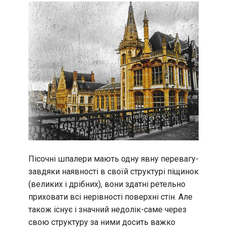
Пісочні шпалери мають одну явну перевагу-
завдяки наявності в своїй структурі піщинок
(великих і дрібних), вони здатні ретельно
приховати всі нерівності поверхні стін. Але
також існує і значний недолік-саме через
свою структуру за ними досить важко