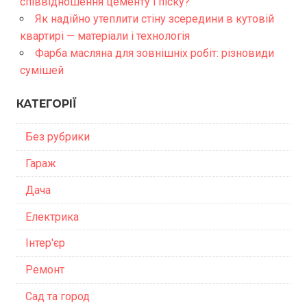
співвідношення цементу і піску?
Як надійно утеплити стіну зсередини в кутовій
квартирі — матеріали і технологія
Фарба масляна для зовнішніх робіт: різновиди
сумішей
КАТЕГОРІЇ
Без рубрики
Гараж
Дача
Електрика
Інтер'єр
Ремонт
Сад та город