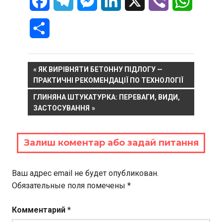
Facebook
Telegram
Messenger
LinkedIn
X
Viber
WhatsA
Отправить
Навигация
PREVIOUS
ЯК ВИРІВНЯТИ БЕТОННУ ПІДЛОГУ —
POST:
ПРАКТИЧНІ РЕКОМЕНДАЦІЇ ПО ТЕХНОЛОГІЇ
по
NEXT
ГЛИНЯНА ШТУКАТУРКА: ПЕРЕВАГИ, ВИДИ,
записям
POST:
ЗАСТОСУВАННЯ
Залиш коментар або задай питання
Ваш адрес email не будет опубликован.
Обязательные поля помечены
*
Комментарий
*