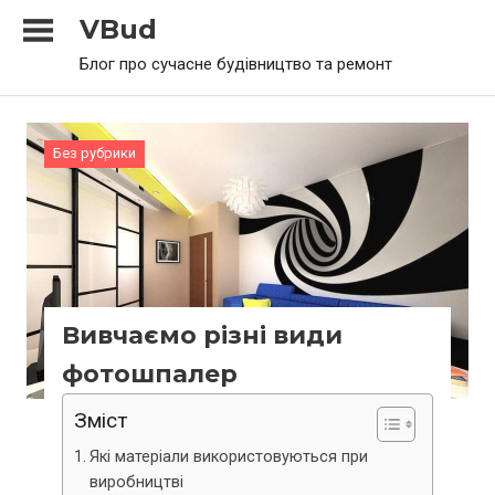
Skip
VBud
to
Блог про сучасне будівництво та ремонт
content
Без рубрики
Вивчаємо різні види
фотошпалер
Зміст
Які матеріали використовуються при
виробництві