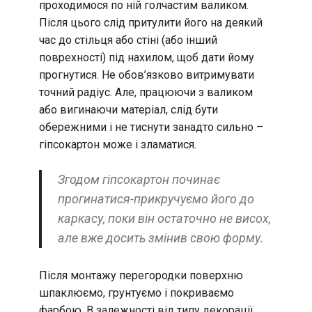
проходимося по ній голчастим валиком.
Після цього слід притулити його на деякий
час до стільця або стіні (або інший
поврехності) під нахилом, щоб дати йому
прогнутися. Не обов’язково витримувати
точний радіус. Але, працюючи з валиком
або вигинаючи матеріал, слід бути
обережними і не тиснути занадто сильно –
гіпсокартон може і зламатися.
Згодом гіпсокартон починає
прогинатися-прикручуємо його до
каркасу, поки він остаточно не висох,
але вже досить змінив свою форму.
Після монтажу перегородки поверхню
шпаклюємо, грунтуємо і покриваємо
фарбою. В залежності від типу декорації