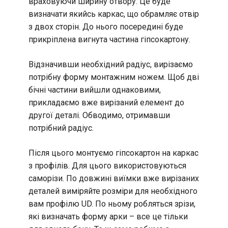
враховуючи ширину отвору. Це буде
визначати якийсь каркас, що обрамляє отвір
з двох сторін. До нього посередині буде
прикріплена вигнута частина гіпсокартону.
Відзначивши необхідний радіус, вирізаємо
потрібну форму монтажним ножем. Щоб дві
бічні частини вийшли однаковими,
прикладаємо вже вирізаний елемент до
другої деталі. Обводимо, отримавши
потрібний радіус.
Після цього монтуємо гіпсокартон на каркас
з профілів. Для цього використовуються
саморізи. По довжині виїмки вже вирізаних
деталей виміряйте розміри для необхідного
вам профілю UD. По ньому робляться зрізи,
які визначать форму арки – все це тільки