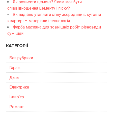
Як розвести цемент? Яким має бути
співвідношення цементу і піску?
Як надійно утеплити стіну зсередини в кутовій
квартирі — матеріали і технологія
Фарба масляна для зовнішніх робіт: різновиди
сумішей
КАТЕГОРІЇ
Без рубрики
Гараж
Дача
Електрика
Інтер'єр
Ремонт