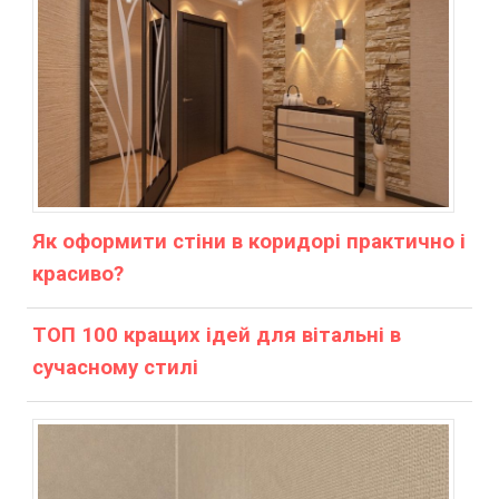
Як оформити стіни в коридорі практично і
красиво?
ТОП 100 кращих ідей для вітальні в
сучасному стилі