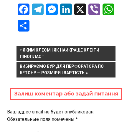
Facebook
Telegram
Messenger
LinkedIn
X
Viber
WhatsA
Отправить
Навигация
PREVIOUS
ЯКИМ КЛЕЄМ І ЯК НАЙКРАЩЕ КЛЕЇТИ
POST:
ПІНОПЛАСТ
по
NEXT
ВИБИРАЄМО БУР ДЛЯ ПЕРФОРАТОРА ПО
записям
POST:
БЕТОНУ — РОЗМІРИ І ВАРТІСТЬ
Залиш коментар або задай питання
Ваш адрес email не будет опубликован.
Обязательные поля помечены
*