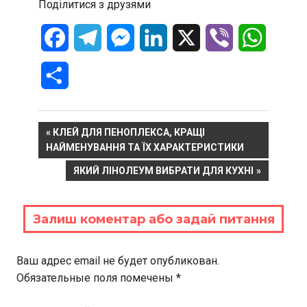
Поділитися з друзями
Facebook
Telegram
Messenger
LinkedIn
X
Viber
WhatsA
Отправить
Навигация
PREVIOUS
КЛЕЙ ДЛЯ ПЕНОПЛЕКСА, КРАЩІ
POST:
НАЙМЕНУВАННЯ ТА ЇХ ХАРАКТЕРИСТИКИ
по
NEXT
ЯКИЙ ЛІНОЛЕУМ ВИБРАТИ ДЛЯ КУХНІ
записям
POST:
Залиш коментар або задай питання
Ваш адрес email не будет опубликован.
Обязательные поля помечены
*