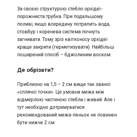
За своєю структурою стебло орхідеї-
порожниста трубка. При подальшому
поливі, якщо всередину потрапить вода,
стовбур і коренева система почнуть
загнивати. Тому зріз квітконосу орхідеї
краще закрити (герметизувати). Найбільш
поширений спосіб – бджолиним воском.
Де обрізати?
Приблизно на 1,5 – 2 см вище так званої
«сплячої точки». Це умовна межа між
відмерлою частиною стебла і живий. Але і
тут необхідно дотримуватися
рекомендований межа-пеньок не повинен
бути нижче 2 см.