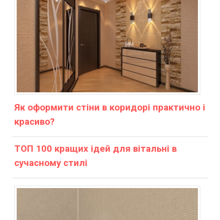
Як оформити стіни в коридорі практично і
красиво?
ТОП 100 кращих ідей для вітальні в
сучасному стилі