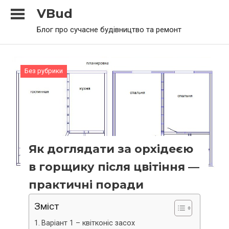
Skip
VBud
to
Блог про сучасне будівництво та ремонт
content
Без рубрики
Як доглядати за орхідеєю
в горщику після цвітіння —
практичні поради
Зміст
Варіант 1 – квітконіс засох