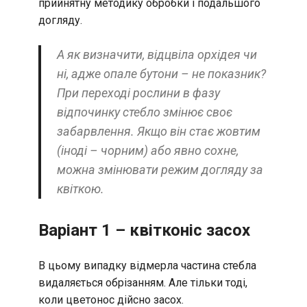
прийнятну методику обробки і подальшого
догляду.
А як визначити, відцвіла орхідея чи
ні, адже опале бутони – не показник?
При переході рослини в фазу
відпочинку стебло змінює своє
забарвлення. Якщо він стає жовтим
(іноді – чорним) або явно сохне,
можна змінювати режим догляду за
квіткою.
Варіант 1 – квітконіс засох
В цьому випадку відмерла частина стебла
видаляється обрізанням. Але тільки тоді,
коли цветонос дійсно засох.