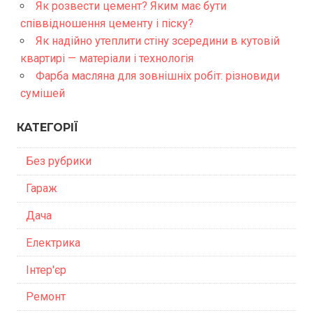
Як розвести цемент? Яким має бути
співвідношення цементу і піску?
Як надійно утеплити стіну зсередини в кутовій
квартирі — матеріали і технологія
Фарба масляна для зовнішніх робіт: різновиди
сумішей
КАТЕГОРІЇ
Без рубрики
Гараж
Дача
Електрика
Інтер'єр
Ремонт