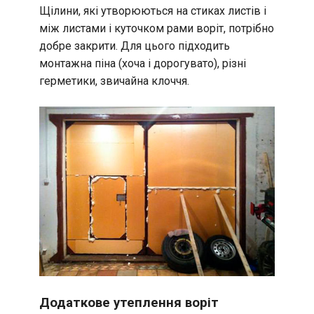
Щілини, які утворюються на стиках листів і
між листами і куточком рами воріт, потрібно
добре закрити. Для цього підходить
монтажна піна (хоча і дорогувато), різні
герметики, звичайна клоччя.
Додаткове утеплення воріт