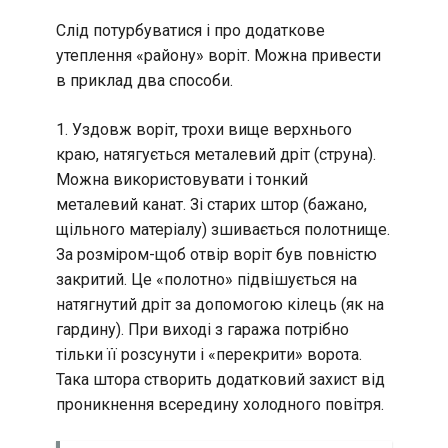
Слід потурбуватися і про додаткове
утеплення «району» воріт. Можна привести
в приклад два способи.
1. Уздовж воріт, трохи вище верхнього
краю, натягується металевий дріт (струна).
Можна використовувати і тонкий
металевий канат. Зі старих штор (бажано,
щільного матеріалу) зшивається полотнище.
За розміром-щоб отвір воріт був повністю
закритий. Це «полотно» підвішується на
натягнутий дріт за допомогою кілець (як на
гардину). При виході з гаража потрібно
тільки її розсунути і «перекрити» ворота.
Така штора створить додатковий захист від
проникнення всередину холодного повітря.