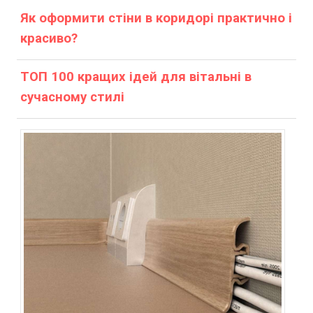
Як оформити стіни в коридорі практично і
красиво?
ТОП 100 кращих ідей для вітальні в
сучасному стилі