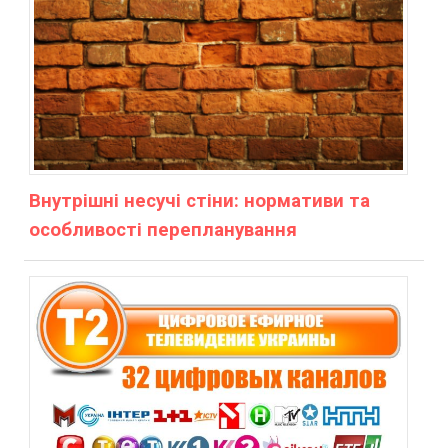
Внутрішні несучі стіни: нормативи та
особливості перепланування