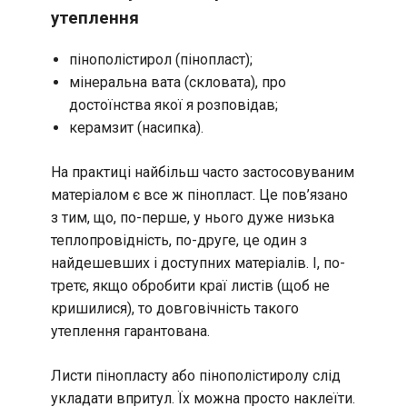
утеплення
пінополістирол (пінопласт);
мінеральна вата (скловата), про
достоїнства якої я розповідав;
керамзит (насипка).
На практиці найбільш часто застосовуваним
матеріалом є все ж пінопласт. Це пов’язано
з тим, що, по-перше, у нього дуже низька
теплопровідність, по-друге, це один з
найдешевших і доступних матеріалів. І, по-
третє, якщо обробити краї листів (щоб не
кришилися), то довговічність такого
утеплення гарантована.
Листи пінопласту або пінополістиролу слід
укладати впритул. Їх можна просто наклеїти.