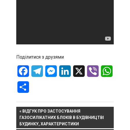
Поділитися з друзями
Facebook
Telegram
Messenger
LinkedIn
X
Viber
WhatsA
Отправить
Навигация
PREVIOUS
ВІДГУК ПРО ЗАСТОСУВАННЯ
POST:
ГАЗОСИЛІКАТНИХ БЛОКІВ В БУДІВНИЦТВІ
по
БУДИНКУ, ХАРАКТЕРИСТИКИ