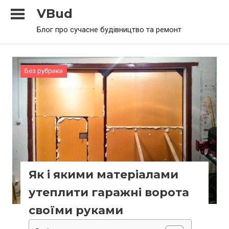
Skip
VBud
to
Блог про сучасне будівництво та ремонт
content
Без рубрики
Як і якими матеріалами
утеплити гаражні ворота
своїми руками