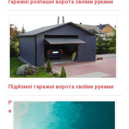
Гаражні розпашні ворота своїми руками
Підйомні гаражні ворота своїми руками
Р
е