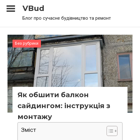
Skip
VBud
to
Блог про сучасне будівництво та ремонт
content
Без рубрики
Як обшити балкон
сайдингом: інструкція з
монтажу
Зміст