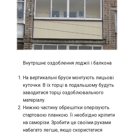
Внутрішнє оздоблення лоджії і балкона
На вертикальні бруси монтують лицьові
куточки. В їх торці в подальшому будуть
заводитися торці оздоблювального
матеріалу.
Нижню частину обрешітки оперізують
стартовою планкою. Її необхідно кріпити
на саморізи. Зробити це своїми руками
набагато легше, якщо скористатися