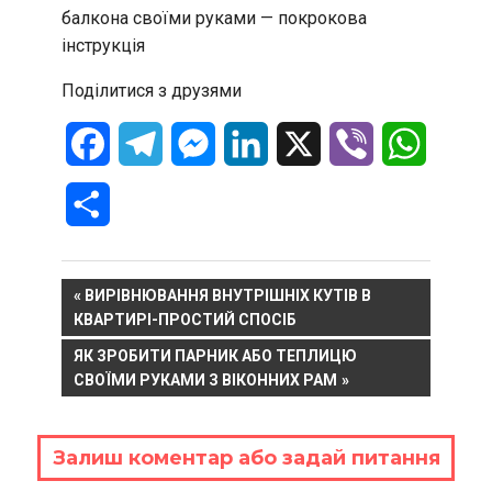
балкона своїми руками — покрокова
інструкція
Поділитися з друзями
Facebook
Telegram
Messenger
LinkedIn
X
Viber
WhatsA
Отправить
Навигация
PREVIOUS
ВИРІВНЮВАННЯ ВНУТРІШНІХ КУТІВ В
POST:
КВАРТИРІ-ПРОСТИЙ СПОСІБ
по
NEXT
ЯК ЗРОБИТИ ПАРНИК АБО ТЕПЛИЦЮ
записям
POST:
СВОЇМИ РУКАМИ З ВІКОННИХ РАМ
Залиш коментар або задай питання