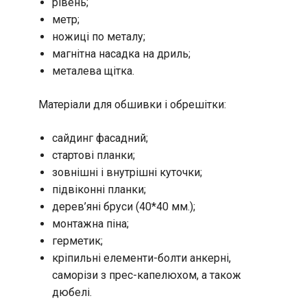
рівень;
метр;
ножиці по металу;
магнітна насадка на дриль;
металева щітка.
Матеріали для обшивки і обрешітки:
сайдинг фасадний;
стартові планки;
зовнішні і внутрішні куточки;
підвіконні планки;
дерев’яні бруси (40*40 мм.);
монтажна піна;
герметик;
кріпильні елементи-болти анкерні,
саморізи з прес-капелюхом, а також
дюбелі.