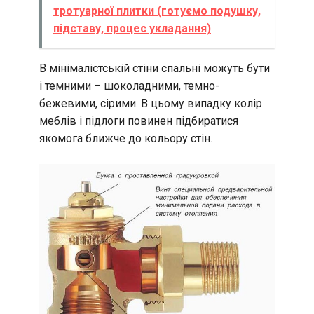
тротуарної плитки (готуємо подушку,
підставу, процес укладання)
В мінімалістській стіни спальні можуть бути
і темними – шоколадними, темно-
бежевими, сірими. В цьому випадку колір
меблів і підлоги повинен підбиратися
якомога ближче до кольору стін.