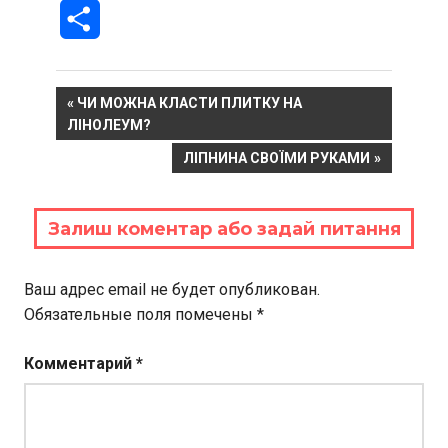
Отправить
Навигация
PREVIOUS
ЧИ МОЖНА КЛАСТИ ПЛИТКУ НА
POST:
ЛІНОЛЕУМ?
по
NEXT
ЛІПНИНА СВОЇМИ РУКАМИ
записям
POST:
Залиш коментар або задай питання
Ваш адрес email не будет опубликован.
Обязательные поля помечены
*
Комментарий
*