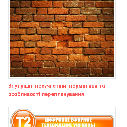
Внутрішні несучі стіни: нормативи та
особливості перепланування