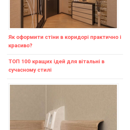
Як оформити стіни в коридорі практично і
красиво?
ТОП 100 кращих ідей для вітальні в
сучасному стилі