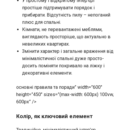
У простому і відкритому інтер’єрі
простіше підтримувати порядок і
прибирати. Відсутність пилу – непоганий
плюс для спальні.
Кімнати, не перевантажені меблями,
виглядають просторіше, що актуально в
невеликих квартирах.
Змінити характер і загальне враження від
мінімалістичної спальні дуже просто-
досить поміняти покривало на ліжку і
декоративні елементи.
основні правила та поради” width=”600″
height=”450″ sizes=”(max-width: 600px) 100vw,
600px” />
Колір, як ключовий елемент
Традиційно, мінімалістичний інтер’єр