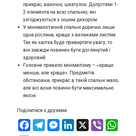
прикрас, вазочок, шкатулок. Допустимі 1-
2 елемента на всю спальню, які
узгоджуються з іншим декором.
У мінімалістичній спальні доречно лише
одна рослина, краще з великими листям.
Так як квітка буде привертати увагу, то
він завжди повинен бути доглянутий і
здоровий.
Головне правило мінімалізму – «краще
менше, але краще». Предметів
обстановки, прикрас в такій спальні мало,
але всі вони повинні бути максимально
якісні.
Поділитися з друзями
Facebook
Telegram
Messenger
LinkedIn
X
Viber
WhatsA