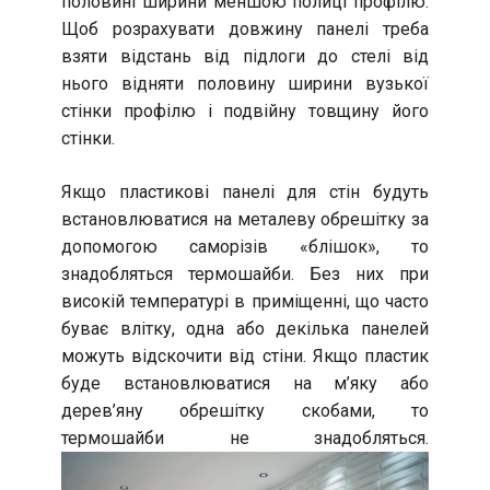
половині ширини меншою полиці профілю.
Щоб розрахувати довжину панелі треба
взяти відстань від підлоги до стелі від
нього відняти половину ширини вузької
стінки профілю і подвійну товщину його
стінки.
Якщо пластикові панелі для стін будуть
встановлюватися на металеву обрешітку за
допомогою саморізів «блішок», то
знадобляться термошайби. Без них при
високій температурі в приміщенні, що часто
буває влітку, одна або декілька панелей
можуть відскочити від стіни. Якщо пластик
буде встановлюватися на м’яку або
дерев’яну обрешітку скобами, то
термошайби не знадобляться.