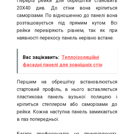
Переріз рейки для обрешітки становить
20Х40 див. До стіни вона кріпиться
саморізами. По відношенню до панелі вона
розташовується під прямим кутом. Всі
рейки перевіряють рівнем, так як при
наявності перекосу панель нерівно встане.
Вас зацікавить:
Теплоізоляційні
фасадні панелі для зовнішніх стін
Першим на обрешітку встановлюється
стартовий профіль, в нього вставляється
пластикова панель вузької полицею і
кріпиться степлером або саморізами до
рейки. Кожна наступна панель замикається
в паз попередньої.
Багато професіоналів не прикріплюють