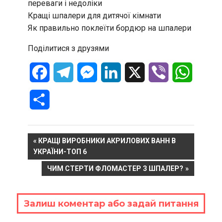
переваги і недоліки
Кращі шпалери для дитячої кімнати
Як правильно поклеїти бордюр на шпалери
Поділитися з друзями
Facebook
Telegram
Messenger
LinkedIn
X
Viber
WhatsA
Отправить
Навигация
PREVIOUS
КРАЩІ ВИРОБНИКИ АКРИЛОВИХ ВАНН В
POST:
УКРАЇНИ-ТОП 6
по
NEXT
ЧИМ СТЕРТИ ФЛОМАСТЕР З ШПАЛЕР?
записям
POST:
Залиш коментар або задай питання