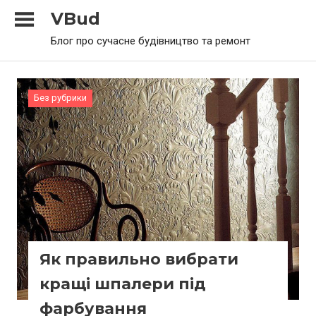
Skip
VBud
to
Блог про сучасне будівництво та ремонт
content
Без рубрики
Як правильно вибрати
кращі шпалери під
фарбування