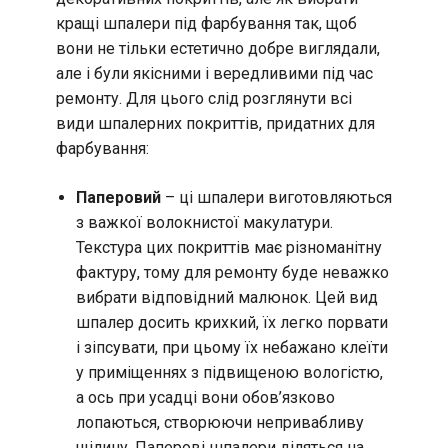
кращі шпалери під фарбування так, щоб
вони не тільки естетично добре виглядали,
але і були якісними і вередливими під час
ремонту. Для цього слід розглянути всі
види шпалерних покриттів, придатних для
фарбування:
Паперовий
– ці шпалери виготовляються
з важкої волокнистої макулатури.
Текстура цих покриттів має різноманітну
фактуру, тому для ремонту буде неважко
вибрати відповідний малюнок. Цей вид
шпалер досить крихкий, їх легко порвати
і зіпсувати, при цьому їх небажано клеїти
у приміщеннях з підвищеною вологістю,
а ось при усадці вони обов’язково
лопаються, створюючи непривабливу
щілину. Паперові шпалери діляться на