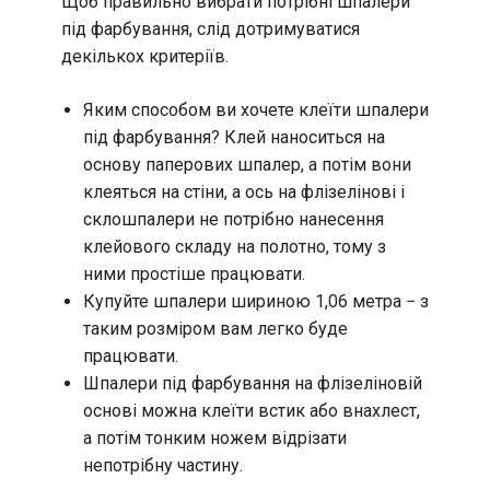
Щоб правильно вибрати потрібні шпалери
під фарбування, слід дотримуватися
декількох критеріїв.
Яким способом ви хочете клеїти шпалери
під фарбування? Клей наноситься на
основу паперових шпалер, а потім вони
клеяться на стіни, а ось на флізелінові і
склошпалери не потрібно нанесення
клейового складу на полотно, тому з
ними простіше працювати.
Купуйте шпалери шириною 1,06 метра − з
таким розміром вам легко буде
працювати.
Шпалери під фарбування на флізеліновій
основі можна клеїти встик або внахлест,
а потім тонким ножем відрізати
непотрібну частину.