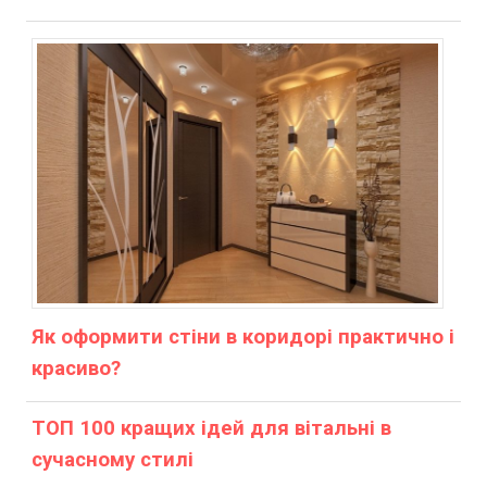
Як оформити стіни в коридорі практично і
красиво?
ТОП 100 кращих ідей для вітальні в
сучасному стилі