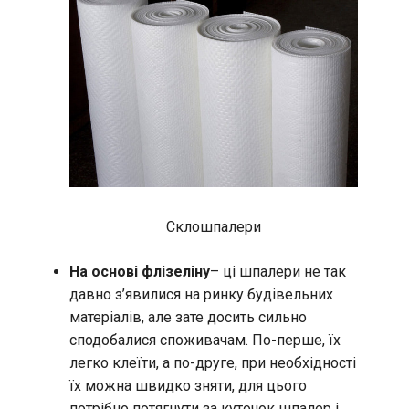
Склошпалери
На основі флізеліну
– ці шпалери не так
давно з’явилися на ринку будівельних
матеріалів, але зате досить сильно
сподобалися споживачам. По-перше, їх
легко клеїти, а по-друге, при необхідності
їх можна швидко зняти, для цього
потрібно потягнути за куточок шпалер і