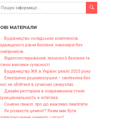
НОВІ МАТЕРІАЛИ
Будівництво складських комплексів
підвищеного рівня безпеки: інженерія без
компромісів
Відеоспостереження: технології безпеки та
етичні виклики сучасності
Будівництво ЖК в Україні: реалії 2025 року
Електричні рушникосушки – сантехніка без
якої не обійтися в сучасних санвузлах.
Дизайн ресторана в современном стиле:
функциональность и эстетика
Сонячні панелі: про що важливо пам’ятати
Як розвести цемент? Яким має бути
співвідношення цементу і піску?