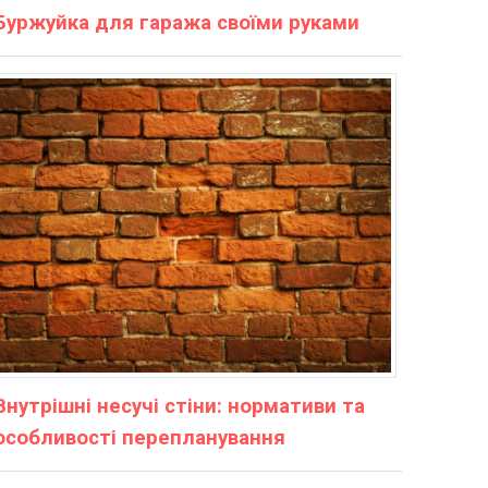
Буржуйка для гаража своїми руками
Внутрішні несучі стіни: нормативи та
особливості перепланування