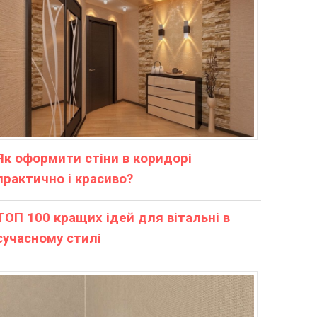
Як оформити стіни в коридорі
практично і красиво?
ТОП 100 кращих ідей для вітальні в
сучасному стилі