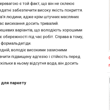
еревагою є той факт, що він не склеює
здатні забезпечити високу якість покриття.
в’я людини, адже крім штучних масляних
Час висихання досить тривалий.
дешевих варіантів, що володіють хорошими
 обережності під час робіт. Справа в тому,
 формальдегіди.
едній, володіє високими захисними
ачити підвищену адгезію і стійкість перед
кільки в ньому відсутня вода, він досить
л для паркету