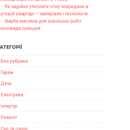
Як надійно утеплити стіну зсередини в
кутовій квартирі — матеріали і технологія
Фарба масляна для зовнішніх робіт:
різновиди сумішей
АТЕГОРІЇ
Без рубрики
Гараж
Дача
Електрика
Інтер'єр
Ремонт
Сад та город