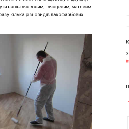
ути напівглянсовим, глянцевим, матовим і
дразу кілька різновидів лакофарбових
З
i