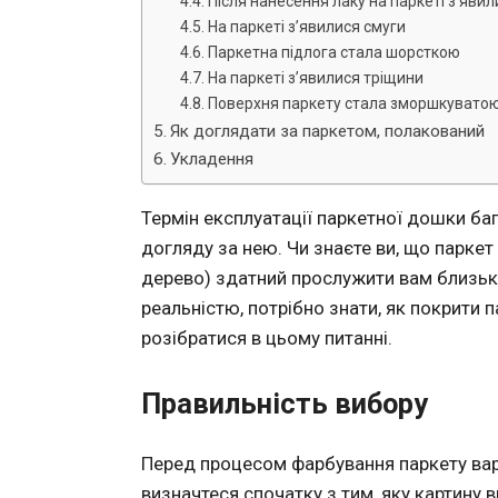
Після нанесення лаку на паркеті з’яви
На паркеті з’явилися смуги
Паркетна підлога стала шорсткою
На паркеті з’явилися тріщини
Поверхня паркету стала зморшкувато
Як доглядати за паркетом, полакований
Укладення
Термін експлуатації паркетної дошки ба
догляду за нею. Чи знаєте ви, що парке
дерево) здатний прослужити вам близько
реальністю, потрібно знати, як покрити
розібратися в цьому питанні.
Правильність вибору
Перед процесом фарбування паркету варт
визначтеся спочатку з тим, яку картину в