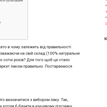
лися бульбашки
ю
К
гато в чому залежить від правильності
т зважаючи на свій склад (100% натуральне
 сотні років? Для того щоб це стало
 паркет лаком правильно. Постараємося
о визначитися з вибором лаку. Так,
и хотіли б бачити в кінцевому підсумку.