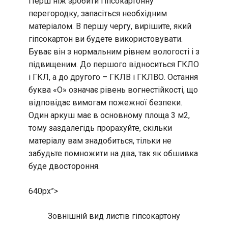
Перш ніж зробити гіпсокартонну
перегородку, запасіться необхідним
матеріалом. В першу чергу, вирішите, який
гіпсокартон ви будете використовувати.
Буває він з нормальним рівнем вологості і з
підвищеним. До першого відноситься ГКЛО
і ГКЛ, а до другого – ГКЛВ і ГКЛВО. Остання
буква «О» означає рівень вогнестійкості, що
відповідає вимогам пожежної безпеки.
Один аркуш має в основному площа 3 м2,
тому заздалегідь прорахуйте, скільки
матеріалу вам знадобиться, тільки не
забудьте помножити на два, так як обшивка
буде двостороння.
640px”>
Зовнішній вид листів гіпсокартону