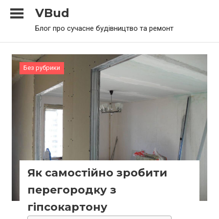
Skip
VBud
to
Блог про сучасне будівництво та ремонт
content
Без рубрики
Як самостійно зробити
перегородку з
гіпсокартону