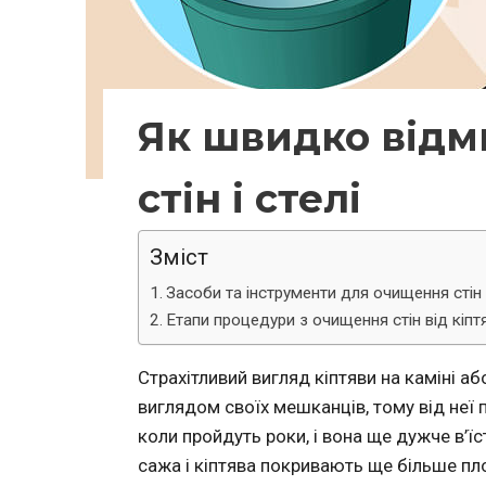
Як швидко відми
стін і стелі
Зміст
Засоби та інструменти для очищення стін 
Етапи процедури з очищення стін від кіпт
Страхітливий вигляд кіптяви на каміні а
виглядом своїх мешканців, тому від неї п
коли пройдуть роки, і вона ще дужче в’ї
сажа і кіптява покривають ще більше площ