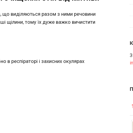
се, що виділяються разом з ними речовини
ші щілини, тому їх дуже важко вичистити
З
но в респіраторі і захисних окулярах
i