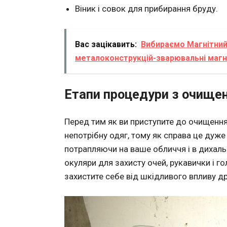
Віник і совок для прибирання бруду.
Вас зацікавить:
Вибираємо Магнітний
металоконструкцій-зварювальні магні
Етапи процедури з очищенн
Перед тим як ви приступите до очищення с
непотрібну одяг, тому як справа це дуже
потрапляючи на ваше обличчя і в дихальн
окуляри для захисту очей, рукавички і го
захистите себе від шкідливого впливу др