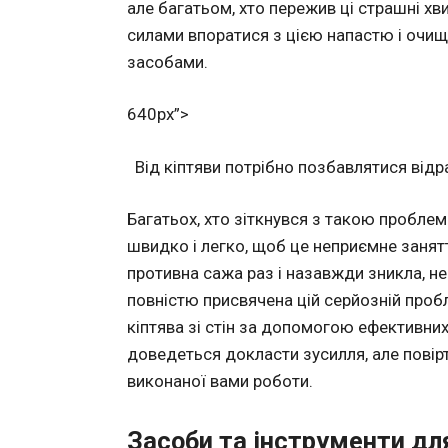
але багатьом, хто пережив ці страшні хв
силами впоратися з цією напастю і очищ
засобами.
640px”>
Від кіптяви потрібно позбавлятися відр
Багатьох, хто зіткнувся з такою проблемо
швидко і легко, щоб це неприємне занят
противна сажа раз і назавжди зникла, не
повністю присвячена цій серйозній проб
кіптява зі стін за допомогою ефективних
доведеться докласти зусилля, але повірт
виконаної вами роботи.
Засоби та інструменти дл