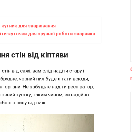
 кутник для зварювання
ти-куточки для зручної роботи зварника
я стін від кіптяви
тін від сажі, вам слід надіти стару і
 брудне, чорний пил буде літати всюди,
і органи. Не забудьте надіти респіратор,
ловний хустку, таким чином, ви надійно
ібного пилу від сажі.