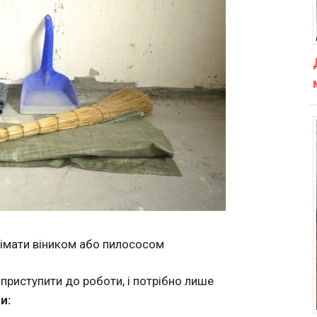
німати віником або пилососом
 приступити до роботи, і потрібно лише
ви
: