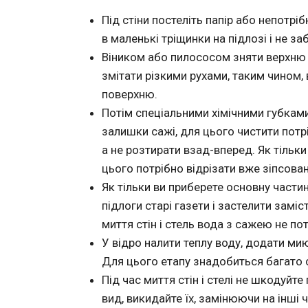
Під стіни постеліть папір або непотрі
в маленькі тріщинки на підлозі і не за
Віником або пилососом зняти верхню ча
змітати різкими рухами, таким чином, 
поверхню.
Потім спеціальними хімічними губкам
залишки сажі, для цього чистити потр
а не розтирати взад-вперед. Як тільки 
цього потрібно відрізати вже зіпсов
Як тільки ви приберете основну части
підлоги старі газети і застелити заміс
миття стін і стель вода з сажею не по
У відро налити теплу воду, додати м
Для цього етапу знадобиться багато с
Під час миття стін і стелі не шкодуйте
вид, викидайте їх, замінюючи на інші ч