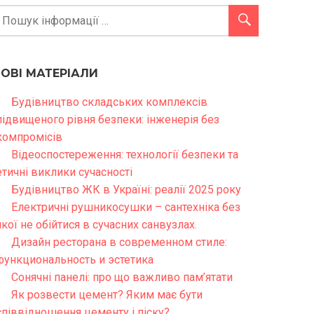
НОВІ МАТЕРІАЛИ
Будівництво складських комплексів
підвищеного рівня безпеки: інженерія без
компромісів
Відеоспостереження: технології безпеки та
етичні виклики сучасності
Будівництво ЖК в Україні: реалії 2025 року
Електричні рушникосушки – сантехніка без
якої не обійтися в сучасних санвузлах.
Дизайн ресторана в современном стиле:
функциональность и эстетика
Сонячні панелі: про що важливо пам’ятати
Як розвести цемент? Яким має бути
співвідношення цементу і піску?