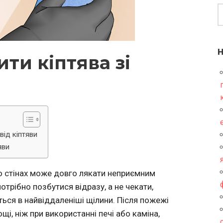
ти кіптява зі
від кіптяви
яви
бо стінах може довго лякати неприємним
отрібно позбутися відразу, а не чекати,
сться в найвіддаленіші щілини. Після пожежі
і, ніж при використанні печі або каміна,