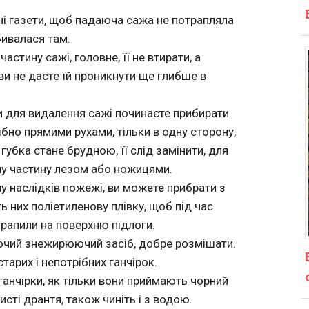
бні газети, щоб падаюча сажа не потрапляла
бивалася там.
стину сажі, головне, її не втирати, а
ви не дасте їй проникнути ще глибше в
и для видалення сажі починаєте прибирати
ібно прямими рухами, тільки в одну сторону,
губка стане брудною, її слід замінити, для
ану частину лезом або ножицями.
ну наслідків пожежі, ви можете прибрати з
ть них поліетиленову плівку, щоб під час
трапили на поверхню підлоги.
иючий знежирюючий засіб, добре розмішати.
тарих і непотрібних ганчірок.
 ганчірки, як тільки вони приймають чорний
исті дрантя, також чиніть і з водою.