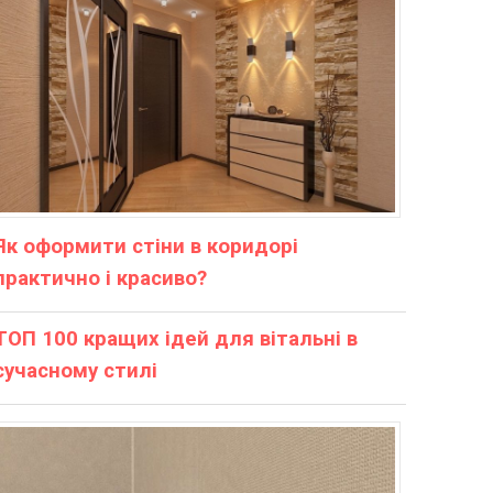
Як оформити стіни в коридорі
практично і красиво?
ТОП 100 кращих ідей для вітальні в
сучасному стилі