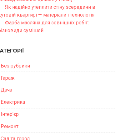
Як надійно утеплити стіну зсередини в
кутовій квартирі — матеріали і технологія
Фарба масляна для зовнішніх робіт:
різновиди сумішей
АТЕГОРІЇ
Без рубрики
Гараж
Дача
Електрика
Інтер'єр
Ремонт
Сад та город