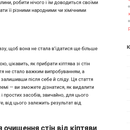
илини, робити нічого і їм доводиться своїми
ати її різними народними чи хімічними
К
азу, щоб вона не стала в’їдатися ще більше
ю, цікавить, як прибрати кіптява зі стін
тя не стало важким випробуванням, а
 залишивши після себе й сліду. Ця стаття
лемі — ви зможете дізнатися, як видалити
 і простих засобів, звичайно, для цього
е, від цього залежить результат від
я очищення стін від кіптяви