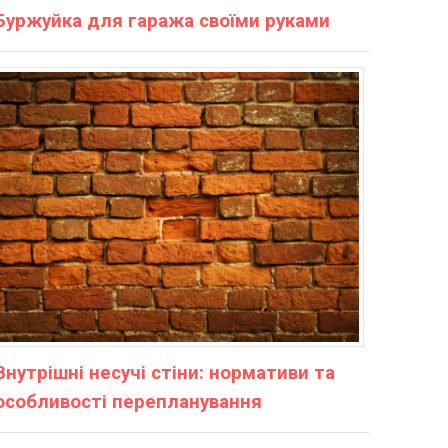
Буржуйка для гаража своїми руками
Внутрішні несучі стіни: нормативи та
особливості перепланування