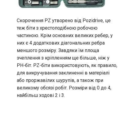
Скорочення PZ утворено від Pozidrive, це
теж біти з хрестоподібною робочою
частиною. Крім основних великих ребер, у
них є 4 додаткових діагональних ребра
меншого розміру. Завдяки їм площа
зчеплення з кріпленням ще більше, ніж у
PH-біт. PZ-біти використовують, як правило,
для викручування заклиненні в матеріалі
або проржавілих шурупів, а також при
великому обсязі робіт. Розміри від 0 до 4,
найбільш ходові 2 і 3.