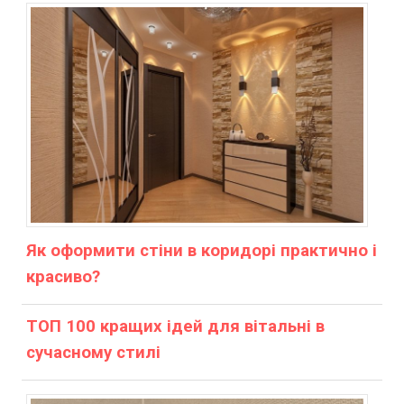
Як оформити стіни в коридорі практично і
красиво?
ТОП 100 кращих ідей для вітальні в
сучасному стилі