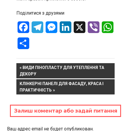
Поділитися з друзями
Facebook
Telegram
Messenger
LinkedIn
X
Viber
WhatsA
Отправить
Навигация
PREVIOUS
ВИДИ ПІНОПЛАСТУ ДЛЯ УТЕПЛЕННЯ ТА
POST:
ДЕКОРУ
по
NEXT
КЛІНКЕРНІ ПАНЕЛІ ДЛЯ ФАСАДУ, КРАСА І
записям
POST:
ПРАКТИЧНІСТЬ
Залиш коментар або задай питання
Ваш адрес email не будет опубликован.