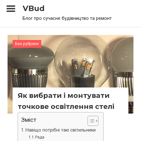
Skip
VBud
to
Блог про сучасне будівництво та ремонт
content
Без рубрики
Як вибрати і монтувати
точкове освітлення стелі
Зміст
Навіщо потрібні такі світильники
Рада