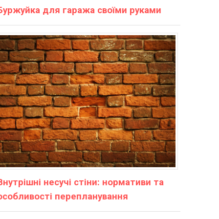
Буржуйка для гаража своїми руками
Внутрішні несучі стіни: нормативи та
особливості перепланування