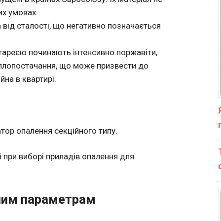
их умовах.
 від сталості, що негативно позначається
атареєю починають інтенсивно поржавіти,
теплопостачання, що може призвести до
на в квартирі.
тор опалення секційного типу.
і при виборі приладів опалення для
чним параметрам