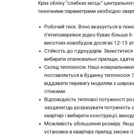
Крім обліку “слабких місць” центральног
технічними параметрами необхідно зверта
Робочий тиск. Воно вказується в техні
п’ятиповерхівок рідко буває більше 6
висотних новобудов досягає 12-15 а
Стійкість до гідроударів. Захиститис
вибирати опалювальні прилади, здатні
Склад теплоносія. Наші комунальник
поставляється в будинку теплоносія. П
віддавати перевагу моделям з широки
стінками.
Відповідність теплової потужності р
заздалегідь розрахувати потужність о
квартирі і вибирати конструкції, виход
Можливість збільшення розміру. Якщо 
установки в квартиру прилад зможе її 