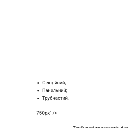
Секційний;
Панельний;
Трубчастий.
750px” />
Трубчасті товстостінні р