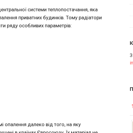
центральної системи теплопостачання, яка
палення приватних будинків. Тому радіатори
ати ряду особливих параметрів:
З
i
мі опалення далеко від того, на яку
ущені в країнах Євросоюзу. Їх матеріал не