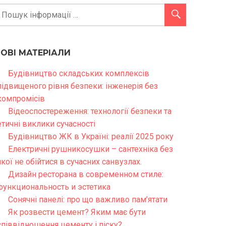
НОВІ МАТЕРІАЛИ
Будівництво складських комплексів
підвищеного рівня безпеки: інженерія без
компромісів
Відеоспостереження: технології безпеки та
етичні виклики сучасності
Будівництво ЖК в Україні: реалії 2025 року
Електричні рушникосушки – сантехніка без
якої не обійтися в сучасних санвузлах.
Дизайн ресторана в современном стиле:
функциональность и эстетика
Сонячні панелі: про що важливо пам’ятати
Як розвести цемент? Яким має бути
співвідношення цементу і піску?