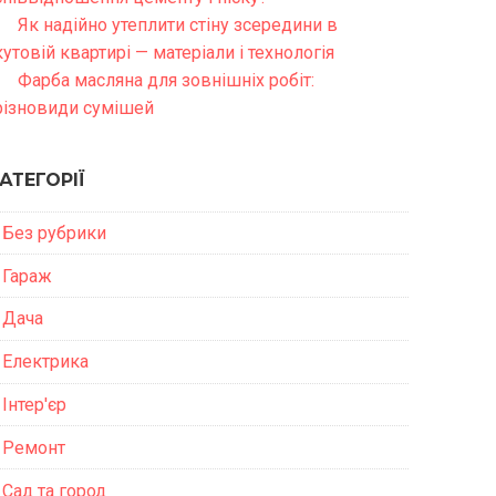
Як надійно утеплити стіну зсередини в
кутовій квартирі — матеріали і технологія
Фарба масляна для зовнішніх робіт:
різновиди сумішей
АТЕГОРІЇ
Без рубрики
Гараж
Дача
Електрика
Інтер'єр
Ремонт
Сад та город