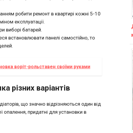
анням робити ремонт в квартирі кожні 5-10
міном експлуатації.
ри виборі батарей.
еся встановлювати панелі самостійно, то
делей.
ановка воріт-рольставен своїми руками
ка різних варіантів
діаторів, що значно відрізняються один від
ї опалення, придатні для установки в