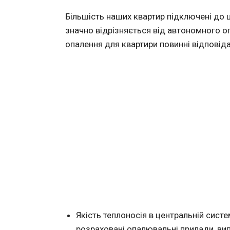
Більшість наших квартир підключені до 
значно відрізняється від автономного о
опалення для квартири повинні відповід
Якість теплоносія в центральній систе
розраховані опалювальні прилади, вип