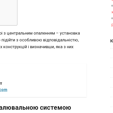
рі з центральним опаленням – установка
о підійти з особливою відповідальністю,
К
 конструкцій і визначивши, яка з них
от
.com
опалювальною системою