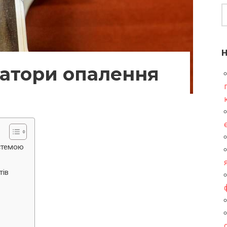
іатори опалення
истемою
тів