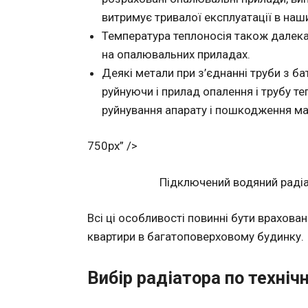
витримує тривалої експлуатації в наш
Температура теплоносія також далека
на опалювальних приладах.
Деякі метали при з’єднанні труби з б
руйнуючи і прилад опалення і трубу 
руйнування апарату і пошкодження май
750px” />
Підключений водяний радіа
Всі ці особливості повинні бути врахован
квартири в багатоповерховому будинку.
Вибір радіатора по техні