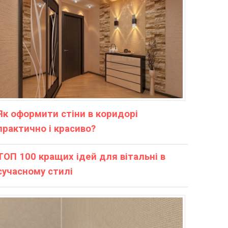
Як оформити стіни в коридорі
практично і красиво?
ТОП 100 кращих ідей для вітальні в
сучасному стилі