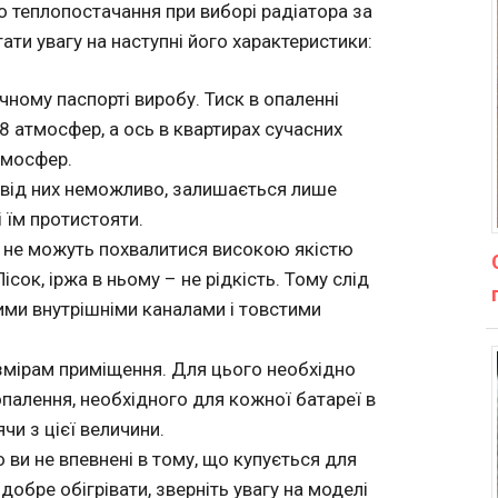
о теплопостачання при виборі радіатора за
ти увагу на наступні його характеристики:
чному паспорті виробу. Тиск в опаленні
-8 атмосфер, а ось в квартирах сучасних
тмосфер.
я від них неможливо, залишається лише
 їм протистояти.
и не можуть похвалитися високою якістю
ісок, іржа в ньому – не рідкість. Тому слід
ми внутрішніми каналами і товстими
озмірам приміщення. Для цього необхідно
палення, необхідного для кожної батареї в
ячи з цієї величини.
ви не впевнені в тому, що купується для
добре обігрівати, зверніть увагу на моделі