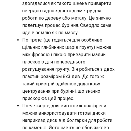
здогадалися як такого шнека приварити
свердло відповідного діаметру для
роботи по дереву або металу. Це значно
полегшує процес буріння. Свердло саме
йде в землю як по маслу.
По-третє, (це годиться для особливо
щільних глибинних шарів ґрунту) можна
між фрезою і пікою приварити малий
плоскоріз для попереднього
розпушування грунту. Він робиться з двох
пластин розміром 8х3 див. До того ж
такий пристрій здійснює додаткову
центрування при бурінні, що значно
прискорює цей процес.
По-четверте, для виготовлення фрези
можна використовувати готові диски,
наприклад диск від болгарки для роботи
по каменю. Його навіть не обов’язково