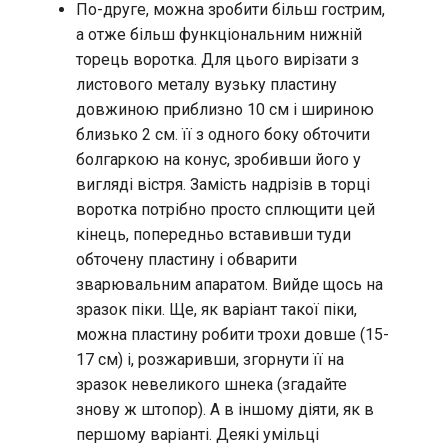
По-друге, можна зробити більш гострим,
а отже більш функціональним нижній
торець воротка. Для цього вирізати з
листового металу вузьку пластину
довжиною приблизно 10 см і шириною
близько 2 см. її з одного боку обточити
болгаркою на конус, зробивши його у
вигляді вістря. Замість надрізів в торці
воротка потрібно просто сплющити цей
кінець, попередньо вставивши туди
обточену пластину і обварити
зварювальним апаратом. Вийде щось на
зразок піки. Ще, як варіант такої піки,
можна пластину робити трохи довше (15-
17 см) і, розжаривши, згорнути її на
зразок невеликого шнека (згадайте
знову ж штопор). А в іншому діяти, як в
першому варіанті. Деякі умільці