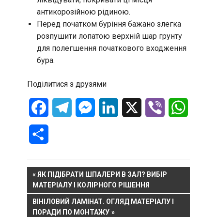
антикорозійною рідиною.
Перед початком буріння бажано злегка
розпушити лопатою верхній шар грунту
для полегшення початкового входження
бура.
Поділитися з друзями
Facebook
Telegram
Messenger
LinkedIn
X
Viber
WhatsA
Отправить
Навигация
PREVIOUS
ЯК ПІДІБРАТИ ШПАЛЕРИ В ЗАЛ? ВИБІР
POST:
МАТЕРІАЛУ І КОЛІРНОГО РІШЕННЯ
по
NEXT
ВІНІЛОВИЙ ЛАМІНАТ. ОГЛЯД МАТЕРІАЛУ І
записям
POST:
ПОРАДИ ПО МОНТАЖУ