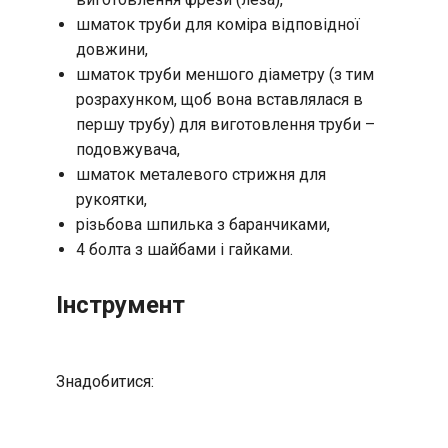
шматок труби для коміра відповідної
довжини,
шматок труби меншого діаметру (з тим
розрахунком, щоб вона вставлялася в
першу трубу) для виготовлення труби –
подовжувача,
шматок металевого стрижня для
рукоятки,
різьбова шпилька з баранчиками,
4 болта з шайбами і гайками.
Інструмент
Знадобитися: