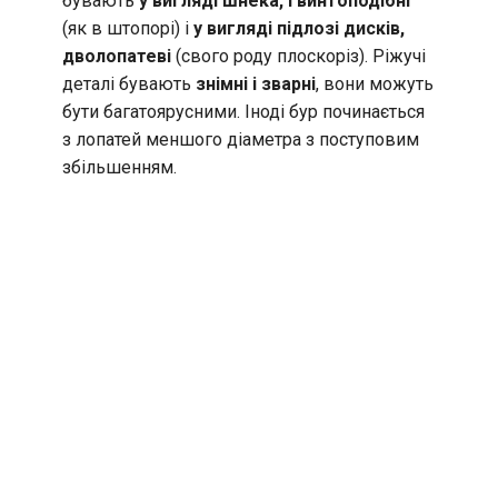
бувають
у вигляді шнека, гвинтоподібні
(як в штопорі) і
у вигляді підлозі дисків,
дволопатеві
(свого роду плоскоріз). Ріжучі
деталі бувають
знімні і зварні
, вони можуть
бути багатоярусними. Іноді бур починається
з лопатей меншого діаметра з поступовим
збільшенням.