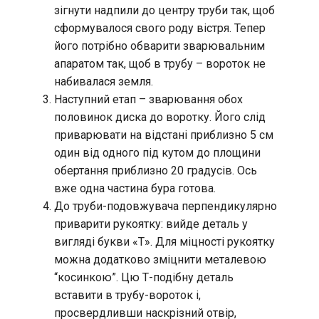
зігнути надпили до центру труби так, щоб
сформувалося свого роду вістря. Тепер
його потрібно обварити зварювальним
апаратом так, щоб в трубу – вороток не
набивалася земля.
Наступний етап – зварювання обох
половинок диска до воротку. Його слід
приварювати на відстані приблизно 5 см
один від одного під кутом до площини
обертання приблизно 20 градусів. Ось
вже одна частина бура готова.
До труби-подовжувача перпендикулярно
приварити рукоятку: вийде деталь у
вигляді букви «Т». Для міцності рукоятку
можна додатково зміцнити металевою
“косинкою”. Цю Т-подібну деталь
вставити в трубу-вороток і,
просвердливши наскрізний отвір,