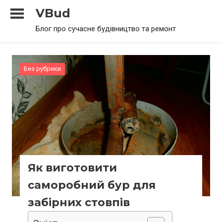
Skip
VBud
to
Блог про сучасне будівництво та ремонт
content
Без рубрики
Як виготовити
саморобний бур для
забірних стовпів