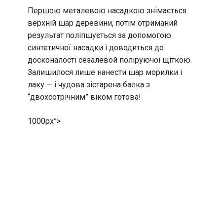
Першою металевою насадкою знімається
верхній шар деревини, потім отриманий
результат поліпшується за допомогою
синтетичної насадки і доводиться до
досконалості сезалевой поліруючої щіткою.
Залишилося лише нанести шар морилки і
лаку — і чудова зістарена балка з
“двохсотрічним” віком готова!
1000px”>