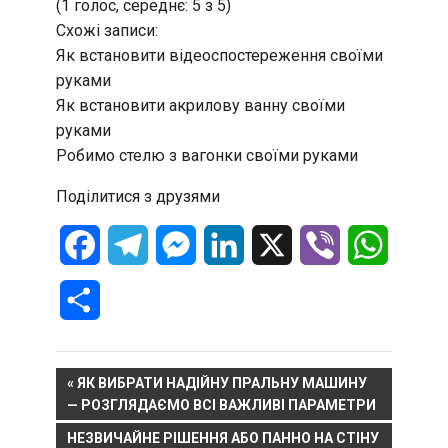
(1 голос, середнє: 5 з 5)
Схожі записи:
Як встановити відеоспостереження своїми
руками
Як встановити акрилову ванну своїми
руками
Робимо стелю з вагонки своїми руками
Поділитися з друзями
Facebook
Telegram
Messenger
LinkedIn
X
Viber
WhatsA
Отправить
Навигация
PREVIOUS
ЯК ВИБРАТИ НАДІЙНУ ПРАЛЬНУ МАШИНУ
POST:
— РОЗГЛЯДАЄМО ВСІ ВАЖЛИВІ ПАРАМЕТРИ
по
NEXT
НЕЗВИЧАЙНЕ РІШЕННЯ АБО ПАННО НА СТІНУ