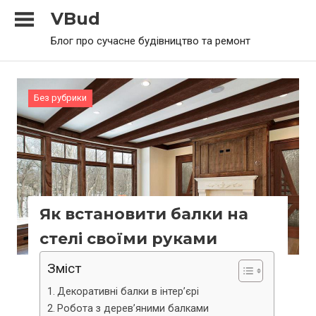
Skip
VBud
to
Блог про сучасне будівництво та ремонт
content
Без рубрики
Як встановити балки на
стелі своїми руками
Зміст
Декоративні балки в інтер’єрі
Робота з дерев’яними балками