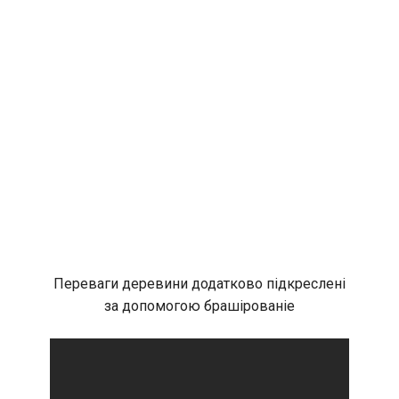
Переваги деревини додатково підкреслені
за допомогою брашірованіе