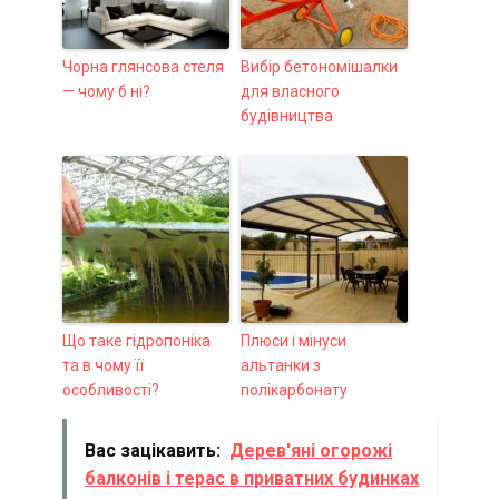
Чорна глянсова стеля
Вибір бетономішалки
— чому б ні?
для власного
будівництва
Що таке гідропоніка
Плюси і мінуси
та в чому її
альтанки з
особливості?
полікарбонату
Вас зацікавить:
Дерев'яні огорожі
балконів і терас в приватних будинках