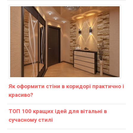
Як оформити стіни в коридорі практично і
красиво?
ТОП 100 кращих ідей для вітальні в
сучасному стилі