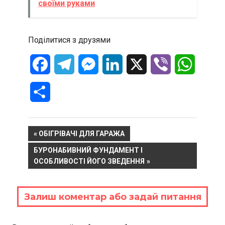
своїми руками
Поділитися з друзями
Facebook
Telegram
Messenger
LinkedIn
X
Viber
WhatsA
Отправить
Навигация
PREVIOUS
ОБІГРІВАЧІ ДЛЯ ГАРАЖА
POST:
NEXT
БУРОНАБИВНИЙ ФУНДАМЕНТ І
по
POST:
ОСОБЛИВОСТІ ЙОГО ЗВЕДЕННЯ
записям
Залиш коментар або задай питання