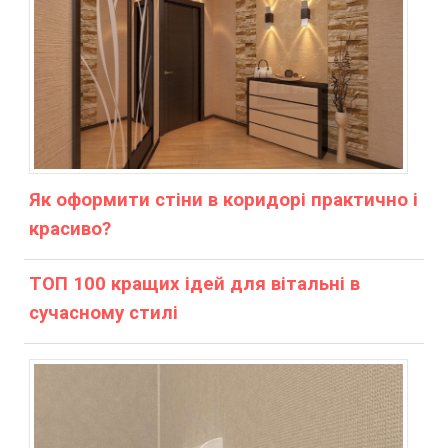
Як оформити стіни в коридорі практично і
красиво?
ТОП 100 кращих ідей для вітальні в
сучасному стилі