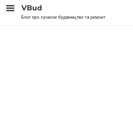
Skip
VBud
to
Блог про сучасне будівництво та ремонт
content