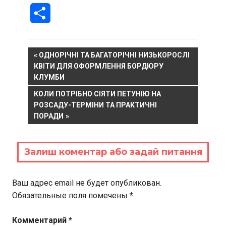
Отправить
Навигация
PREVIOUS
ОДНОРІЧНІ ТА БАГАТОРІЧНІ НИЗЬКОРОСЛІ
POST:
КВІТИ ДЛЯ ОФОРМЛЕННЯ БОРДЮРУ
по
КЛУМБИ
записям
NEXT
КОЛИ ПОТРІБНО СІЯТИ ПЕТУНІЮ НА
POST:
РОЗСАДУ-ТЕРМІНИ ТА ПРАКТИЧНІ
ПОРАДИ
Залиш коментар або задай питання
Ваш адрес email не будет опубликован.
Обязательные поля помечены
*
Комментарий
*