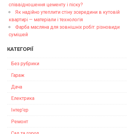
співвідношення цементу і піску?
Як надійно утеплити стіну зсередини в кутовій
квартирі — матеріали і технологія
Фарба масляна для зовнішніх робіт: різновиди
сумішей
КАТЕГОРІЇ
Без рубрики
Гараж
Дача
Електрика
Інтер'єр
Ремонт
Сад та город