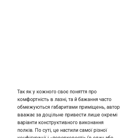
Так як у кожного своє поняття про
комфортність в лазні, та й бажання часто
обмежуються габаритами приміщень, автор
вважає за доцільне привести лише окремі
варіанти конструктивного виконання
полків. По суті, це настили самої різної
конфігурації і «поверховості» (в один або