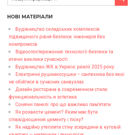
НОВІ МАТЕРІАЛИ
Будівництво складських комплексів
підвищеного рівня безпеки: інженерія без
компромісів
Відеоспостереження: технології безпеки та
етичні виклики сучасності
Будівництво ЖК в Україні: реалії 2025 року
Електричні рушникосушки – сантехніка без якої
не обійтися в сучасних санвузлах.
Дизайн ресторана в современном стиле:
функциональность и эстетика
Сонячні панелі: про що важливо пам’ятати
Як розвести цемент? Яким має бути
співвідношення цементу і піску?
Як надійно утеплити стіну зсередини в кутовій
квартирі — матеріали і технологія