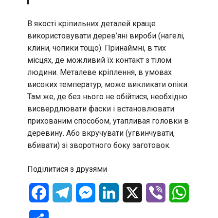
В якості кріпильних деталей краще
використовувати дерев’яні вироби (нагелі,
клини, чопики тощо). Принаймні, в тих
місцях, де можливий їх контакт з тілом
людини. Металеве кріплення, в умовах
високих температур, може викликати опіки.
Там же, де без нього не обійтися, необхідно
висвердлювати фаски і встановлювати
прихованим способом, утапливая головки в
деревину. Або вкручувати (угвинчувати,
вбивати) зі зворотного боку заготовок.
Поділитися з друзями
Facebook
Telegram
Messenger
LinkedIn
X
Viber
WhatsA