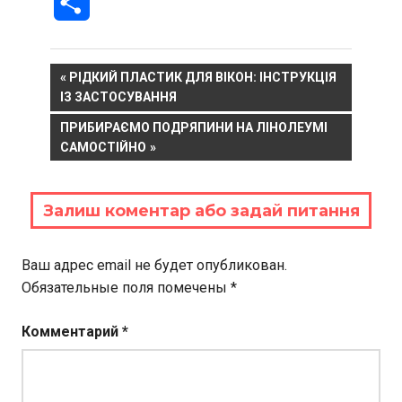
Отправить
Навигация
PREVIOUS
РІДКИЙ ПЛАСТИК ДЛЯ ВІКОН: ІНСТРУКЦІЯ
POST:
ІЗ ЗАСТОСУВАННЯ
по
NEXT
ПРИБИРАЄМО ПОДРЯПИНИ НА ЛІНОЛЕУМІ
записям
POST:
САМОСТІЙНО
Залиш коментар або задай питання
Ваш адрес email не будет опубликован.
Обязательные поля помечены
*
Комментарий
*