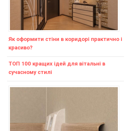
Як оформити стіни в коридорі практично і
красиво?
ТОП 100 кращих ідей для вітальні в
сучасному стилі