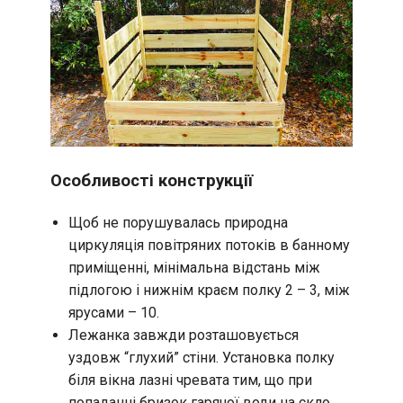
Особливості конструкції
Щоб не порушувалась природна
циркуляція повітряних потоків в банному
приміщенні, мінімальна відстань між
підлогою і нижнім краєм полку 2 – 3, між
ярусами – 10.
Лежанка завжди розташовується
уздовж “глухий” стіни. Установка полку
біля вікна лазні чревата тим, що при
попаданні бризок гарячої води на скло