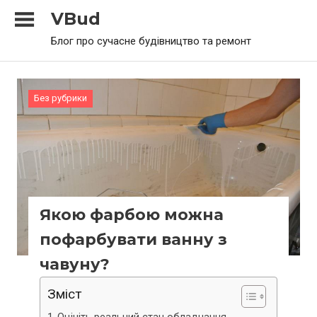
Skip
VBud
to
Блог про сучасне будівництво та ремонт
content
Без рубрики
Якою фарбою можна
пофарбувати ванну з
чавуну?
Зміст