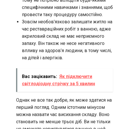
Тому не потрібно володіти будь-якими
специфічними навичками і знаннями, щоб
провести таку процедуру самостійно.
Зовсім необов’язково залишати житло на
час реставраційних робіт з ванною, адже
акриловий склад не має неприємного
запаху. Він також не несе негативного
впливу на здоров’я людини, в тому числі,
на дітей і алергіків.
Вас зацікавить:
Як підключити
світлодіодну стрічку за 5 хвилин
Однак не все так добре, як може здатися на
перший погляд. Одним істотним мінусом
можна назвати час висихання складу. Воно
становить не менше трьох діб. Ви не тільки
не зможете користуватися ванною в цей