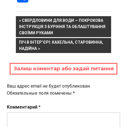
Навигация
PREVIOUS
СВЕРДЛОВИНИ ДЛЯ ВОДИ — ПОКРОКОВА
POST:
ІНСТРУКЦІЯ З БУРІННЯ ТА ОБЛАШТУВАННЯ
по
СВОЇМИ РУКАМИ
записям
NEXT
ПІЧ В ІНТЕР’ЄРІ: КАХЕЛЬНА, СТАРОВИННА,
POST:
НАДІЙНА
Залиш коментар або задай питання
Ваш адрес email не будет опубликован.
Обязательные поля помечены
*
Комментарий
*