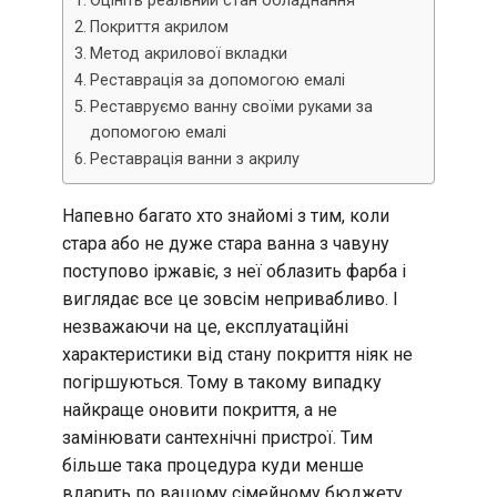
Оцініть реальний стан обладнання
Покриття акрилом
Метод акрилової вкладки
Реставрація за допомогою емалі
Реставруємо ванну своїми руками за
допомогою емалі
Реставрація ванни з акрилу
Напевно багато хто знайомі з тим, коли
стара або не дуже стара ванна з чавуну
поступово іржавіє, з неї облазить фарба і
виглядає все це зовсім непривабливо. І
незважаючи на це, експлуатаційні
характеристики від стану покриття ніяк не
погіршуються. Тому в такому випадку
найкраще оновити покриття, а не
замінювати сантехнічні пристрої. Тим
більше така процедура куди менше
вдарить по вашому сімейному бюджету,