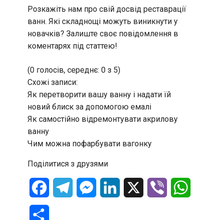
Розкажіть нам про свій досвід реставрації
ванн. Які складнощі можуть виникнути у
новачків? Залиште своє повідомлення в
коментарях під статтею!
(0 голосів, середнє: 0 з 5)
Схожі записи:
Як перетворити вашу ванну і надати їй
новий блиск за допомогою емалі
Як самостійно відремонтувати акрилову
ванну
Чим можна пофарбувати вагонку
Поділитися з друзями
Facebook
Telegram
Messenger
LinkedIn
X
Viber
WhatsA
Отправить