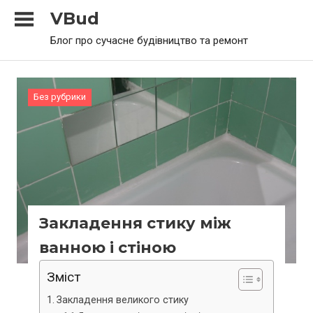
Skip
VBud
to
Блог про сучасне будівництво та ремонт
content
Без рубрики
Закладення стику між
ванною і стіною
Зміст
Закладення великого стику