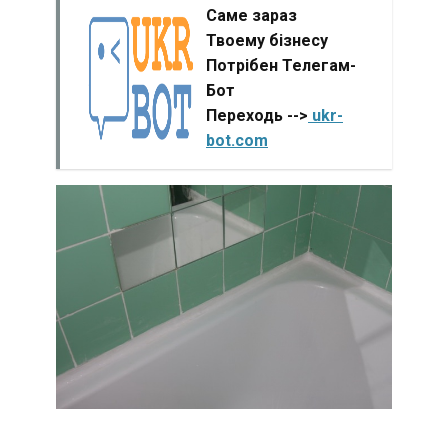
Саме зараз
Твоему бізнесу
Потрібен Телегам-
Бот
Переходь -->
ukr-
bot.com