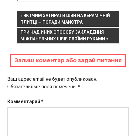
Навигация
PREVIOUS
ЯК І ЧИМ ЗАТИРАТИ ШВИ НА КЕРАМІЧНІЙ
POST:
ПЛИТЦІ — ПОРАДИ МАЙСТРА
по
NEXT
ТРИ НАДІЙНИХ СПОСОБУ ЗАКЛАДЕННЯ
записям
POST:
МІЖПАНЕЛЬНИХ ШВІВ СВОЇМИ РУКАМИ
Залиш коментар або задай питання
Ваш адрес email не будет опубликован.
Обязательные поля помечены
*
Комментарий
*