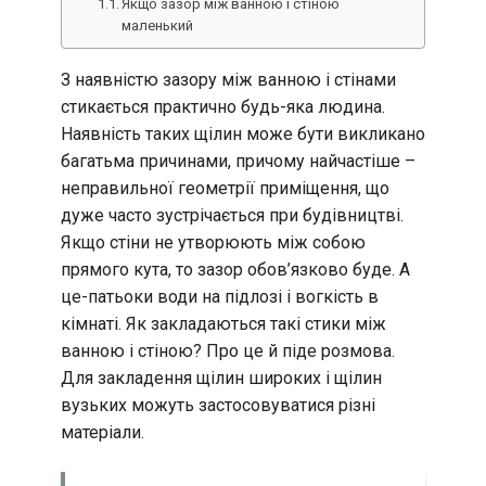
Якщо зазор між ванною і стіною
маленький
З наявністю зазору між ванною і стінами
стикається практично будь-яка людина.
Наявність таких щілин може бути викликано
багатьма причинами, причому найчастіше –
неправильної геометрії приміщення, що
дуже часто зустрічається при будівництві.
Якщо стіни не утворюють між собою
прямого кута, то зазор обов’язково буде. А
це-патьоки води на підлозі і вогкість в
кімнаті. Як закладаються такі стики між
ванною і стіною? Про це й піде розмова.
Для закладення щілин широких і щілин
вузьких можуть застосовуватися різні
матеріали.