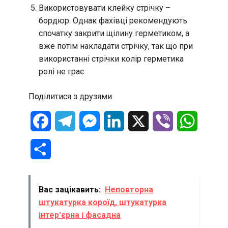
Використовувати клейку стрічку –
бордюр. Однак фахівці рекомендують
спочатку закрити щілину герметиком, а
вже потім накладати стрічку, так що при
використанні стрічки колір герметика
ролі не грає.
Поділитися з друзями
Facebook
Telegram
Messenger
LinkedIn
X
Viber
WhatsA
Отправить
Вас зацікавить:
Неповторна
штукатурка короїд, штукатурка
інтер'єрна і фасадна