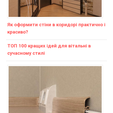
Як оформити стіни в коридорі практично і
красиво?
ТОП 100 кращих ідей для вітальні в
сучасному стилі