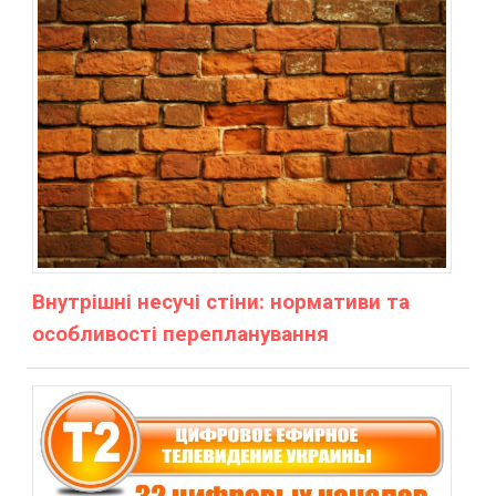
Внутрішні несучі стіни: нормативи та
особливості перепланування