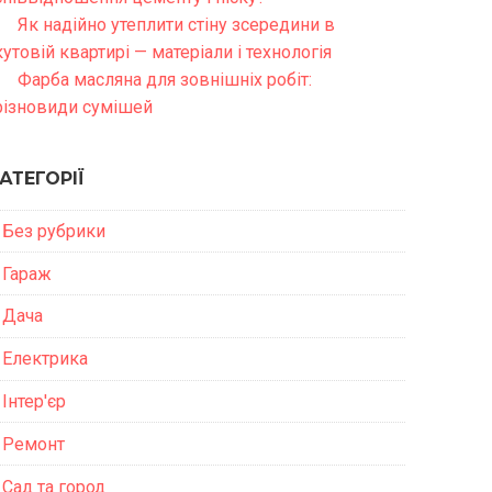
Як надійно утеплити стіну зсередини в
кутовій квартирі — матеріали і технологія
Фарба масляна для зовнішніх робіт:
різновиди сумішей
АТЕГОРІЇ
Без рубрики
Гараж
Дача
Електрика
Інтер'єр
Ремонт
Сад та город