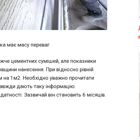
ка має масу переваг
ижче цементних сумішей, але показники
товщини нанесення. При відносно рівній
м на 1м2. Необхідно уважно прочитати
завжди дають таку інформацію.
датності. Зазвичай він становить 6 місяців.