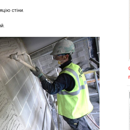
яцію стіни.
й.