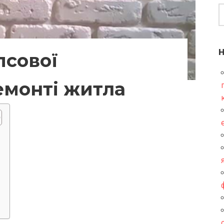
псової
емонті житла