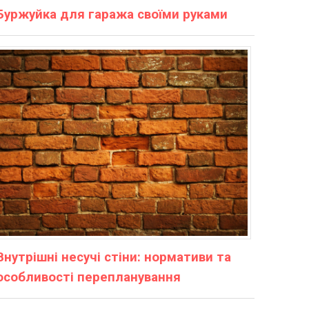
Буржуйка для гаража своїми руками
Внутрішні несучі стіни: нормативи та
особливості перепланування