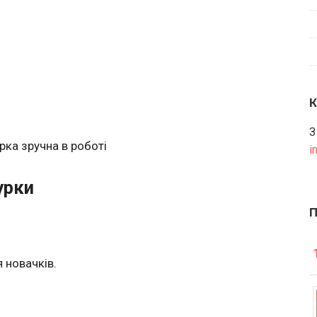
З
рка зручна в роботі
i
урки
 новачків.