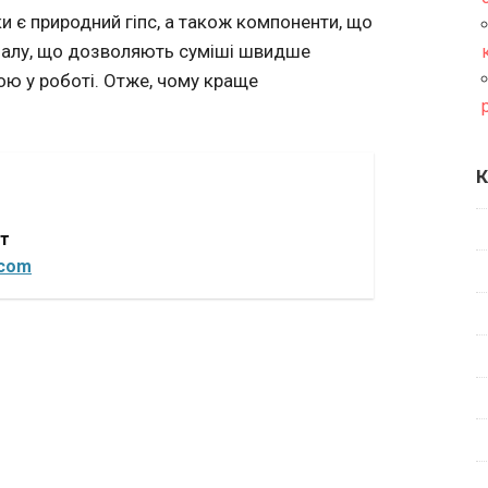
 є природний гіпс, а також компоненти, що
ріалу, що дозволяють суміші швидше
ною у роботі. Отже, чому краще
К
от
.com