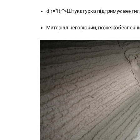
dir=”ltr”>Штукатурка підтримує вентил
Матеріал негорючий, пожежобезпечни