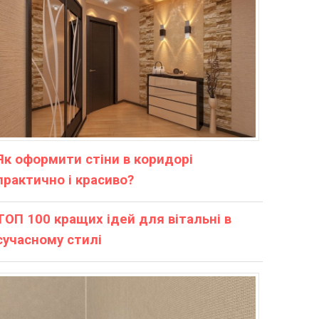
Як оформити стіни в коридорі
практично і красиво?
ТОП 100 кращих ідей для вітальні в
сучасному стилі