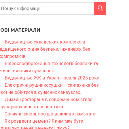
НОВІ МАТЕРІАЛИ
Будівництво складських комплексів
підвищеного рівня безпеки: інженерія без
компромісів
Відеоспостереження: технології безпеки та
етичні виклики сучасності
Будівництво ЖК в Україні: реалії 2025 року
Електричні рушникосушки – сантехніка без
якої не обійтися в сучасних санвузлах.
Дизайн ресторана в современном стиле:
функциональность и эстетика
Сонячні панелі: про що важливо пам’ятати
Як розвести цемент? Яким має бути
співвідношення цементу і піску?