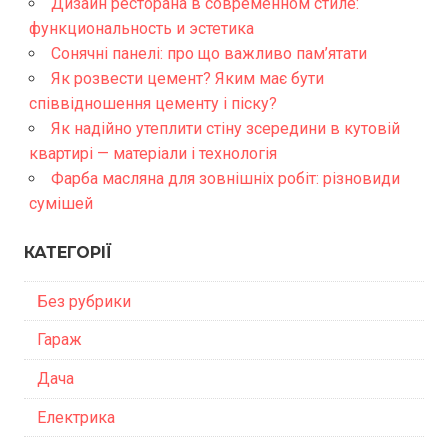
Дизайн ресторана в современном стиле:
функциональность и эстетика
Сонячні панелі: про що важливо пам’ятати
Як розвести цемент? Яким має бути
співвідношення цементу і піску?
Як надійно утеплити стіну зсередини в кутовій
квартирі — матеріали і технологія
Фарба масляна для зовнішніх робіт: різновиди
сумішей
КАТЕГОРІЇ
Без рубрики
Гараж
Дача
Електрика