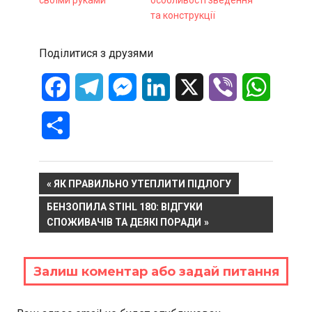
своїми руками
особливості зведення
та конструкції
Поділитися з друзями
Facebook
Telegram
Messenger
LinkedIn
X
Viber
WhatsA
Отправить
Навигация
PREVIOUS
ЯК ПРАВИЛЬНО УТЕПЛИТИ ПІДЛОГУ
POST:
NEXT
БЕНЗОПИЛА STIHL 180: ВІДГУКИ
по
POST:
СПОЖИВАЧІВ ТА ДЕЯКІ ПОРАДИ
записям
Залиш коментар або задай питання