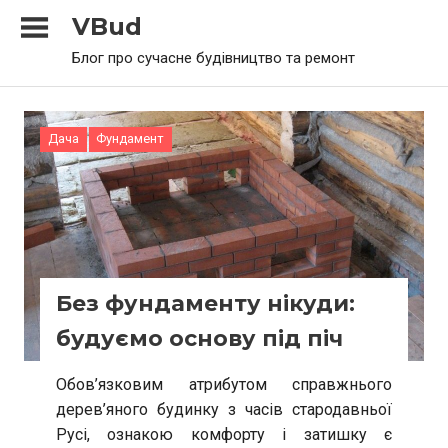
Skip
VBud
to
Блог про сучасне будівництво та ремонт
content
Дача
Фундамент
Без фундаменту нікуди:
будуємо основу під піч
Обов’язковим атрибутом справжнього
дерев’яного будинку з часів стародавньої
Русі, ознакою комфорту і затишку є