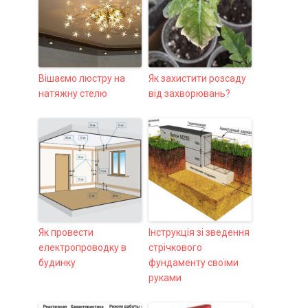
Вішаємо люстру на
Як захистити розсаду
натяжну стелю
від захворювань?
Як провести
Інструкція зі зведення
електропроводку в
стрічкового
будинку
фундаменту своїми
руками