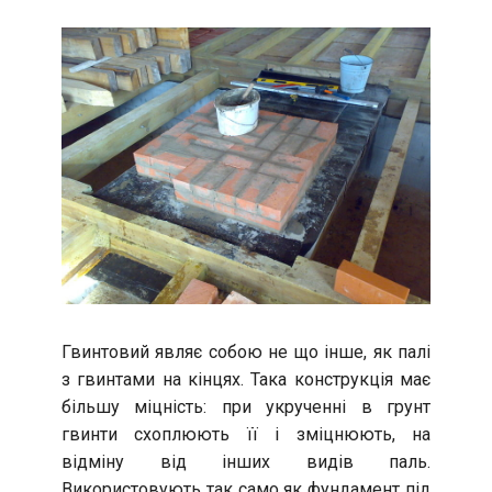
Гвинтовий являє собою не що інше, як палі
з гвинтами на кінцях. Така конструкція має
більшу міцність: при укрученні в грунт
гвинти схоплюють її і зміцнюють, на
відміну від інших видів паль.
Використовують так само як фундамент під