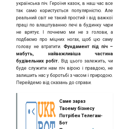
українська піч. Героїня казок, в наш час все
так само користується популярністю. Але
реальний світ не такий простий і від важкої
праці по влаштуванню печі в будинку чари
не врятує. І почнемо ми не з голови, а
подбаємо про міцних ногах, щоб цю саму
голову не втратити.
Фундамент під піч –
мабуть, найважливіша частина
будівельних робіт.
Від цього залежить, чи
буде служити нам піч вірою і правдою, не
залишить нас у боротьбі з часом і природою.
Перейдемо від сказань до справи.
Саме зараз
Твоему бізнесу
Потрібен Телегам-
Бот