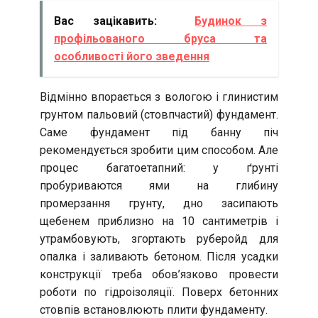
Вас зацікавить:
Будинок з
профільованого бруса та
особливості його зведення
Відмінно впорається з вологою і глинистим
грунтом пальовий (стовпчастий) фундамент.
Саме фундамент під банну піч
рекомендується зробити цим способом. Але
процес багатоетапний: у ґрунті
пробуриваются ями на глибину
промерзання грунту, дно засипають
щебенем приблизно на 10 сантиметрів і
утрамбовують, згортають руберойд для
опалка і заливають бетоном. Після усадки
конструкції треба обов’язково провести
роботи по гідроізоляції. Поверх бетонних
стовпів встановлюють плити фундаменту.