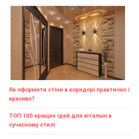
Як оформити стіни в коридорі практично і
красиво?
ТОП 100 кращих ідей для вітальні в
сучасному стилі