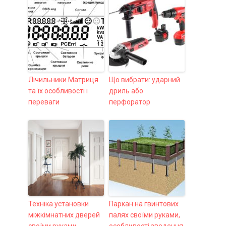
Лічильники Матриця
Що вибрати: ударний
та їх особливості і
дриль або
переваги
перфоратор
Техніка установки
Паркан на гвинтових
міжкімнатних дверей
палях своїми руками,