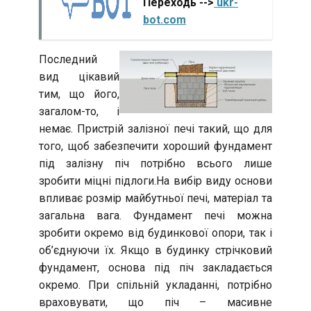
Переходь -->
ukr-
bot.com
Последний
вид цікавий
тим, що його,
загалом-то, і
немає. Пристрій залізної печі такий, що для
того, щоб забезпечити хороший фундамент
під залізну піч потрібно всього лише
зробити міцні підлоги.На вибір виду основи
впливає розмір майбутньої печі, матеріал та
загальна вага. Фундамент печі можна
зробити окремо від будинкової опори, так і
об’єднуючи їх. Якщо в будинку стрічковий
фундамент, основа під піч закладається
окремо. При спільній укладанні, потрібно
враховувати, що піч – масивне