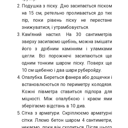
Подушка з піску. Дно засипається піском
на 15 см, ретельно проливається до тих
пір, поки рівень піску не перестане
знижуватися, і утрамбовується.
Кам’яний настил. На 30 сантиметрів
зверху засипаємо щебінь, можна змішати
його з дрібним камінням і уламками
цегли. Всі порожнечі засипаються ще
одним тонким шаром піску. Поверх ще
10 см щебеню і два шари руберойду.
Опалубка. Береться фанера або дощечки і
встановлюються по периметру колодязя.
Кожні півметра ставиться підпора для
міцності. Між опалубкою і краєм ями
зберігаємо відстань в 10 див.
Сітка з арматури. Скріплюємо арматурні
сітки. Ллємо бетон шаром 4 сантиметри,
чекаємо, поки він схопиться. Після цього