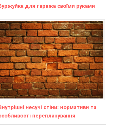
Буржуйка для гаража своїми руками
Внутрішні несучі стіни: нормативи та
особливості перепланування