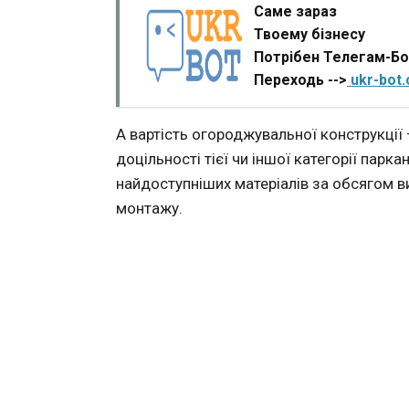
Саме зараз
Твоему бізнесу
Потрібен Телегам-Б
Переходь -->
ukr-bot
А вартість огороджувальної конструкції 
доцільності тієї чи іншої категорії парка
найдоступніших матеріалів за обсягом ви
монтажу.