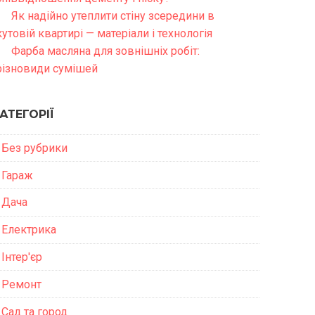
Як надійно утеплити стіну зсередини в
кутовій квартирі — матеріали і технологія
Фарба масляна для зовнішніх робіт:
різновиди сумішей
АТЕГОРІЇ
Без рубрики
Гараж
Дача
Електрика
Інтер'єр
Ремонт
Сад та город