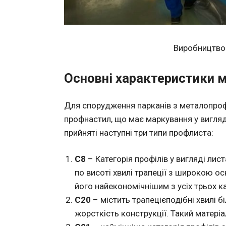
Виробництво
Основні характеристики м
Для спорудження парканів з металопроф
профнастил, що має маркування у вигляді
прийняті наступні три типи профлиста:
С8
– Категорія профілів у вигляді лис
по висоті хвилі трапеції з широкою о
його найекономічнішим з усіх трьох ка
С20
– містить трапецієподібні хвилі 
жорсткість конструкції. Такий матері