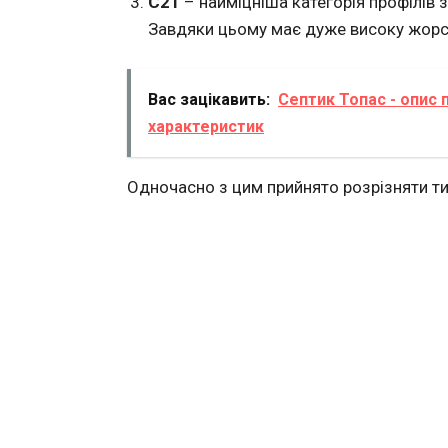
С21
– найміцніша категорія профілів з
Завдяки цьому має дуже високу жорстк
Вас зацікавить:
Септик Топас - опис 
характеристик
Одночасно з цим прийнято розрізняти тип