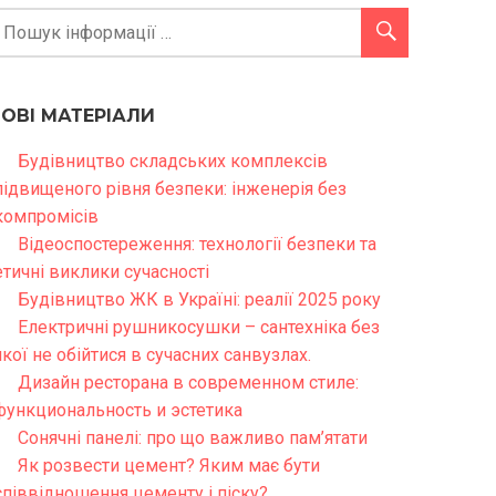
НОВІ МАТЕРІАЛИ
Будівництво складських комплексів
підвищеного рівня безпеки: інженерія без
компромісів
Відеоспостереження: технології безпеки та
етичні виклики сучасності
Будівництво ЖК в Україні: реалії 2025 року
Електричні рушникосушки – сантехніка без
якої не обійтися в сучасних санвузлах.
Дизайн ресторана в современном стиле:
функциональность и эстетика
Сонячні панелі: про що важливо пам’ятати
Як розвести цемент? Яким має бути
співвідношення цементу і піску?