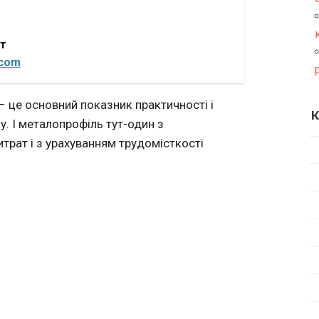
от
.com
– це основний показник практичності і
К
ну. І металопрофіль тут-один з
трат і з урахуванням трудомісткості