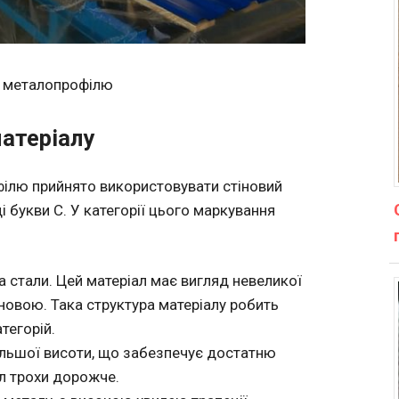
 металопрофілю
атеріалу
ілю прийнято використовувати стіновий
 букви С. У категорії цього маркування
та стали. Цей матеріал має вигляд невеликої
сновою. Така структура матеріалу робить
тегорій.
більшої висоти, що забезпечує достатню
ал трохи дорожче.