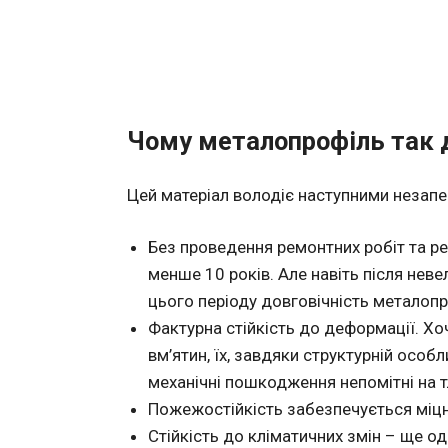
Чому металопрофіль так 
Цей матеріал володіє наступними незап
Без проведення ремонтних робіт та р
менше 10 років. Але навіть після нев
цього періоду довговічність металоп
Фактурна стійкість до деформації. Х
вм’ятин, їх, завдяки структурній особ
механічні пошкодження непомітні на т
Пожежостійкість забезпечується міц
Стійкість до кліматичних змін – ще од