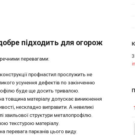
добре підходить для огорож
З
еречними перевагами:
i
еконструкції профнастил прослужить не
еликого усунення дефектів по закінченню
рофілю буде ще досить тривалою.
оча товщина матеріалу допускає виникнення
ливості, нескладно виправити. А невеликі
лі хвильової структури металопрофілю.
ною текстурою матеріалу.
на перевага парканів цього виду.