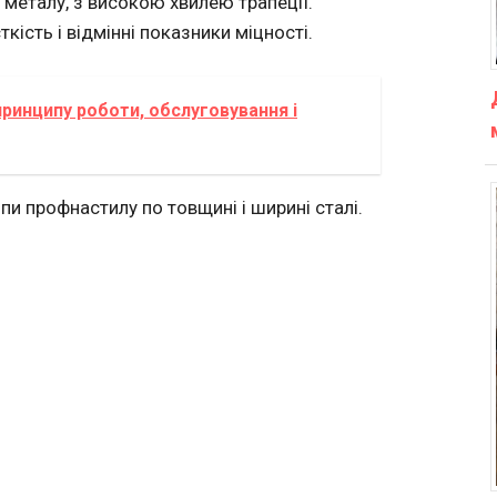
 металу, з високою хвилею трапеції.
ість і відмінні показники міцності.
принципу роботи, обслуговування і
и профнастилу по товщині і ширині сталі.