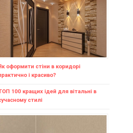
Як оформити стіни в коридорі
практично і красиво?
ТОП 100 кращих ідей для вітальні в
сучасному стилі