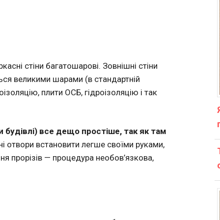
касні стіни багатошарові. Зовнішні стіни
ся великими шарами (в стандартній
ізоляцію, плити ОСБ, гідроізоляцію і так
 будівлі) все дещо простіше, так як там
ні отвори встановити легше своїми руками,
ння прорізів — процедура необов’язкова,