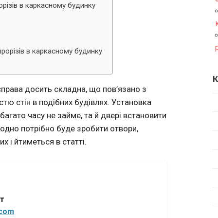
різів в каркасному будинку
рорізів в каркасному будинку
К
права досить складна, що пов’язано з
тю стін в подібних будівлях. Установка
багато часу не займе, та й двері встановити
 одно потрібно буде зробити отвори,
х і йтиметься в статті.
от
.com