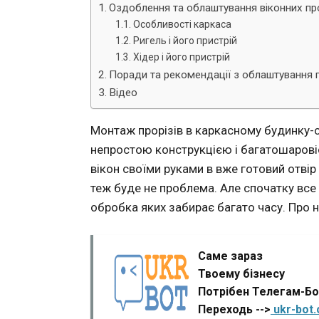
Оздоблення та облаштування віконних про
Особливості каркаса
Ригель і його пристрій
Хідер і його пристрій
Поради та рекомендації з облаштування п
Відео
Монтаж прорізів в каркасному будинку-с
непростою конструкцією і багатошаровіс
вікон своїми руками в вже готовий отвір 
теж буде не проблема. Але спочатку все
обробка яких забирає багато часу. Про ни
Саме зараз
Твоему бізнесу
Потрібен Телегам-Б
Переходь -->
ukr-bot