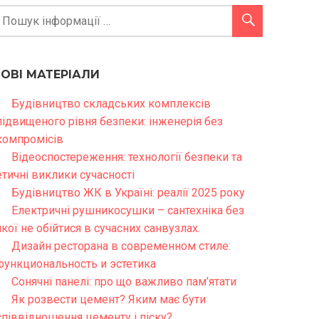
НОВІ МАТЕРІАЛИ
Будівництво складських комплексів
підвищеного рівня безпеки: інженерія без
компромісів
Відеоспостереження: технології безпеки та
етичні виклики сучасності
Будівництво ЖК в Україні: реалії 2025 року
Електричні рушникосушки – сантехніка без
якої не обійтися в сучасних санвузлах.
Дизайн ресторана в современном стиле:
функциональность и эстетика
Сонячні панелі: про що важливо пам’ятати
Як розвести цемент? Яким має бути
співвідношення цементу і піску?