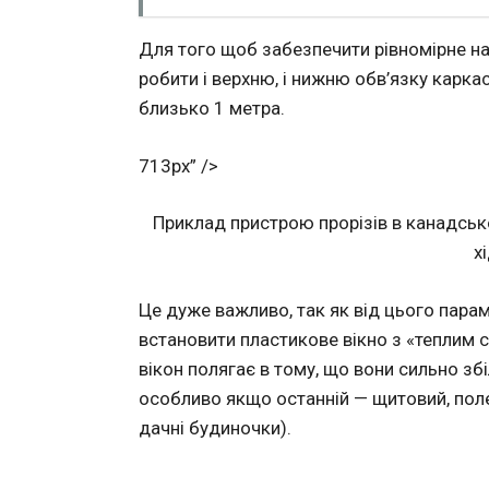
Для того щоб забезпечити рівномірне н
робити і верхню, і нижню обв’язку карка
близько 1 метра.
713px” />
Приклад пристрою прорізів в канадсь
х
Це дуже важливо, так як від цього парам
встановити пластикове вікно з «теплим 
вікон полягає в тому, що вони сильно з
особливо якщо останній — щитовий, пол
дачні будиночки).