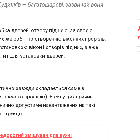
будинків — багатошарові, зазвичай вони
обка дверей, отвору під нею, за своєю
ких же робіт по створенню віконних прорізів.
становкою вікон і отворів під них, а вже
и і для установки дверей.
тично завжди складається саме з
еталевого профілю). В силу цих причин
анично допустиме навантаження на такі
нструкції.
 недорогий змішувач для кухні