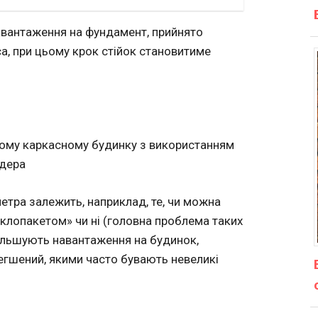
авантаження на фундамент, прийнято
са, при цьому крок стійок становитиме
кому каркасному будинку з використанням
ідера
етра залежить, наприклад, те, чи можна
склопакетом» чи ні (головна проблема таких
більшують навантаження на будинок,
егшений, якими часто бувають невеликі