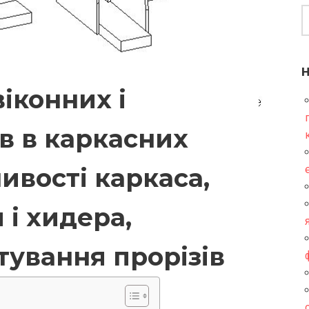
іконних і
в в каркасних
ивості каркаса,
 і хидера,
тування прорізів