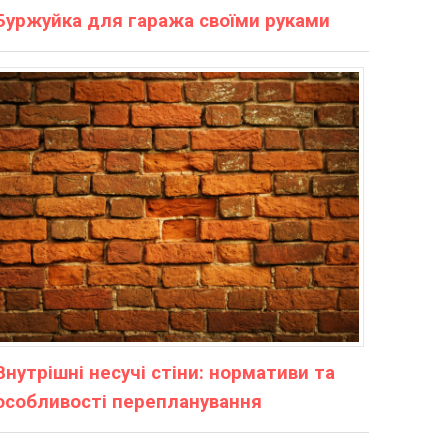
Буржуйка для гаража своїми руками
Внутрішні несучі стіни: нормативи та
особливості перепланування