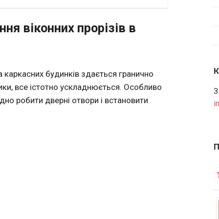
ня віконних прорізів в
а каркасних будинків здається гранично
ики, все істотно ускладнюється. Особливо
З
дно робити дверні отвори і встановити
i