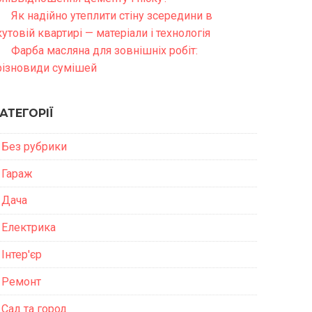
Як надійно утеплити стіну зсередини в
кутовій квартирі — матеріали і технологія
Фарба масляна для зовнішніх робіт:
різновиди сумішей
АТЕГОРІЇ
Без рубрики
Гараж
Дача
Електрика
Інтер'єр
Ремонт
Сад та город