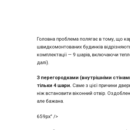
Головна проблема полягає в тому, що кар
швидкомонтованих будинків відрізняють
комплектації — 9 шарів, включаючи тепло
далі).
З перегородками (внутрішніми стінами
тільки 4 шари.
Саме з цієї причини двер
ніж встановити віконний отвір. Оздобле
але бажана.
659px” />