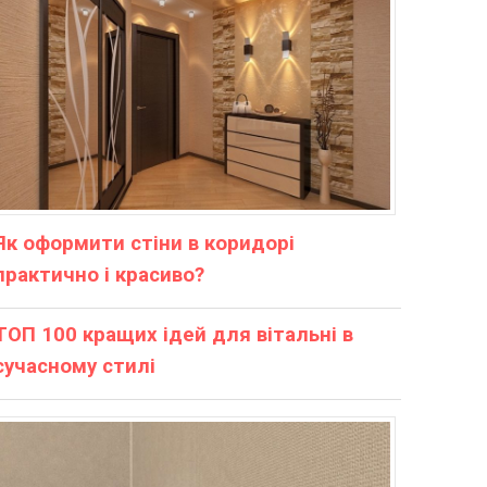
Як оформити стіни в коридорі
практично і красиво?
ТОП 100 кращих ідей для вітальні в
сучасному стилі