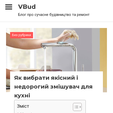
Skip
VBud
to
Блог про сучасне будівництво та ремонт
content
Без рубрики
Як вибрати якісний і
недорогий змішувач для
кухні
Зміст