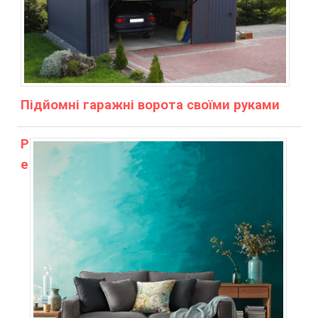
Підйомні гаражні ворота своїми руками
Р
е