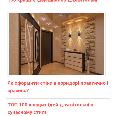
100 кращих ідей шпалер для вітальні
Як оформити стіни в коридорі практично і
красиво?
ТОП 100 кращих ідей для вітальні в
сучасному стилі