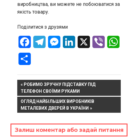
виробництва, ви можете не побоюватися за
якість товару.
Поділитися з друзями
Facebook
Telegram
Messenger
LinkedIn
X
Viber
WhatsA
Отправить
Навигация
PREVIOUS
РОБИМО ЗРУЧНУ ПІДСТАВКУ ПІД
POST:
ТЕЛЕФОН СВОЇМИ РУКАМИ
по
NEXT
ОГЛЯД НАЙБІЛЬШИХ ВИРОБНИКІВ
записям
POST:
МЕТАЛЕВИХ ДВЕРЕЙ В УКРАЇНИ
Залиш коментар або задай питання