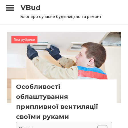
Skip
VBud
to
Блог про сучасне будівництво та ремонт
content
Без рубрики
Особливості
облаштування
припливної вентиляції
своїми руками