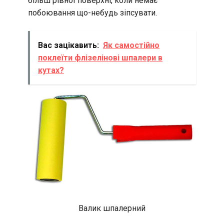
більш рівної поверхні, коли немає
побоювання що-небудь зіпсувати.
Вас зацікавить:
Як самостійно
поклеїти флізелінові шпалери в
кутах?
Валик шпалерний