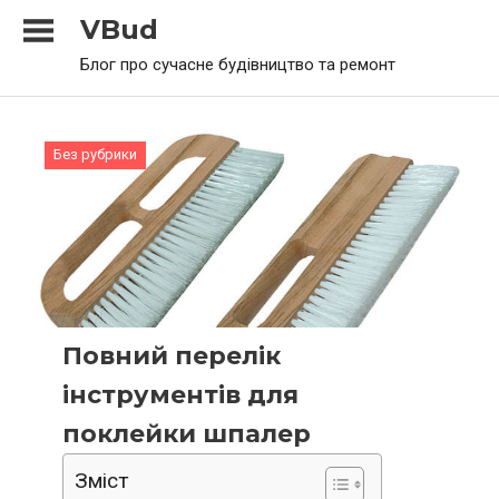
Skip
VBud
to
Блог про сучасне будівництво та ремонт
content
Без рубрики
Повний перелік
інструментів для
поклейки шпалер
Зміст