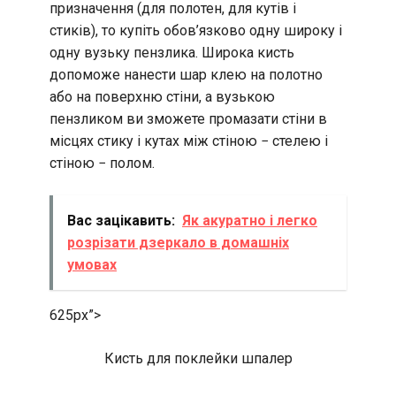
призначення (для полотен, для кутів і
стиків), то купіть обов’язково одну широку і
одну вузьку пензлика. Широка кисть
допоможе нанести шар клею на полотно
або на поверхню стіни, а вузькою
пензликом ви зможете промазати стіни в
місцях стику і кутах між стіною − стелею і
стіною − полом.
Вас зацікавить:
Як акуратно і легко
розрізати дзеркало в домашніх
умовах
625px”>
Кисть для поклейки шпалер