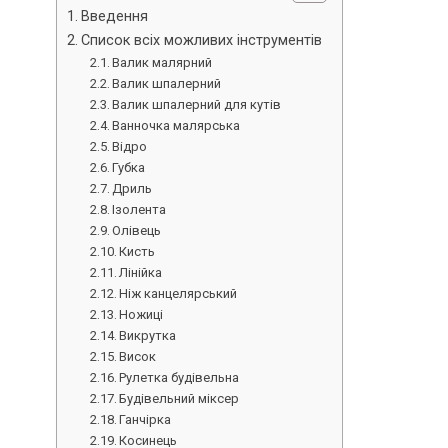
Введення
Список всіх можливих інструментів
Валик малярний
Валик шпалерний
Валик шпалерний для кутів
Ванночка малярська
Відро
Губка
Дриль
Ізолента
Олівець
Кисть
Лінійка
Ніж канцелярський
Ножиці
Викрутка
Висок
Рулетка будівельна
Будівельний міксер
Ганчірка
Косинець