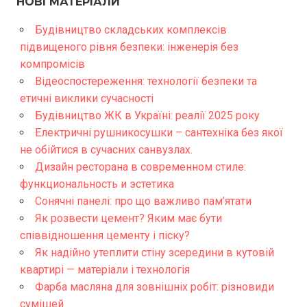
НОВІ МАТЕРІАЛИ
Будівництво складських комплексів
підвищеного рівня безпеки: інженерія без
компромісів
Відеоспостереження: технології безпеки та
етичні виклики сучасності
Будівництво ЖК в Україні: реалії 2025 року
Електричні рушникосушки – сантехніка без якої
не обійтися в сучасних санвузлах.
Дизайн ресторана в современном стиле:
функциональность и эстетика
Сонячні панелі: про що важливо пам’ятати
Як розвести цемент? Яким має бути
співвідношення цементу і піску?
Як надійно утеплити стіну зсередини в кутовій
квартирі — матеріали і технологія
Фарба масляна для зовнішніх робіт: різновиди
сумішей