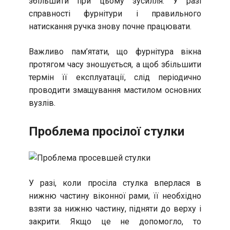
збільшити при цьому зусилля. У разі
справності фурнітури і правильного
натискання ручка знову почне працювати.
Важливо пам’ятати, що фурнітура вікна
протягом часу зношується, а щоб збільшити
термін її експлуатації, слід періодично
проводити змащування мастилом основних
вузлів.
Проблема просілої стулки
У разі, коли просіла стулка вперлася в
нижню частину віконної рами, її необхідно
взяти за нижню частину, підняти до верху і
закрити. Якщо це не допомогло, то