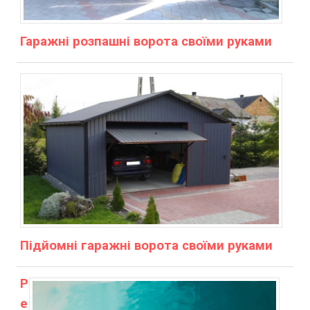
Гаражні розпашні ворота своїми руками
Підйомні гаражні ворота своїми руками
Р
е