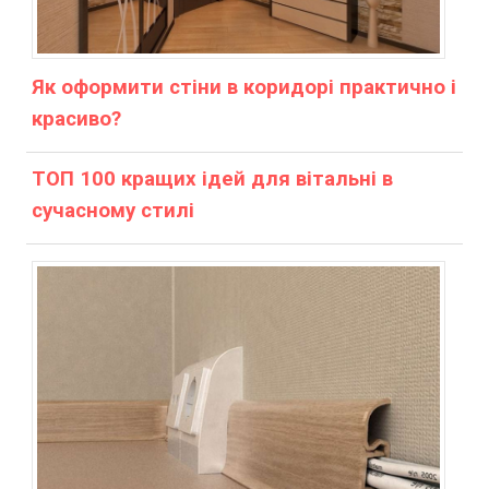
Як оформити стіни в коридорі практично і
красиво?
ТОП 100 кращих ідей для вітальні в
сучасному стилі