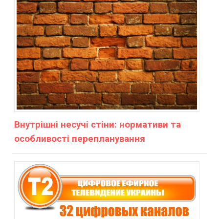
Внутрішні несучі стіни: нормативи та
особливості перепланування