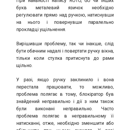
При наявності напису ROTO, GU чи інших
букв металевий язичок необхідно
регулювати прямо над ручкою, натиснувши
на нього і повернувши паралельно
прокладці ущільнення.
Вирішивши проблему, так чи інакше, слід
бути обачним надалі і повертати ручку вікна,
тільки коли стулка притиснута до рами
щільно.
У разі, якщо ручку заклинило і вона
перестала працювати, то можливо,
проблема полягає в тому, блокіратор був
знайдений неправильно і дії з ним також
були виконані неправильно. Часто
проблема полягає в неправильному її
натисканні, отже, необхідно зменшити або