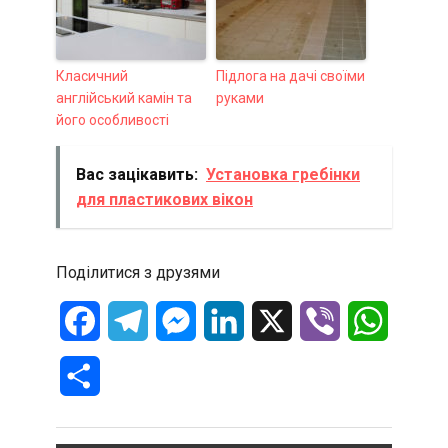
Класичний
Підлога на дачі своїми
англійський камін та
руками
його особливості
Вас зацікавить:
Установка гребінки
для пластикових вікон
Поділитися з друзями
Facebook
Telegram
Messenger
LinkedIn
X
Viber
WhatsA
Отправить