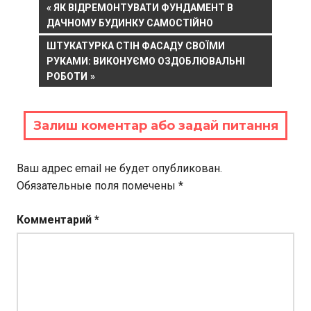
Навигация
PREVIOUS
ЯК ВІДРЕМОНТУВАТИ ФУНДАМЕНТ В
POST:
ДАЧНОМУ БУДИНКУ САМОСТІЙНО
по
NEXT
ШТУКАТУРКА СТІН ФАСАДУ СВОЇМИ
записям
POST:
РУКАМИ: ВИКОНУЄМО ОЗДОБЛЮВАЛЬНІ
РОБОТИ
Залиш коментар або задай питання
Ваш адрес email не будет опубликован.
Обязательные поля помечены
*
Комментарий
*