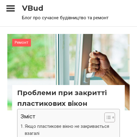
Skip
VBud
to
Блог про сучасне будівництво та ремонт
content
Ремонт
Проблеми при закритті
пластикових вікон
Зміст
Якщо пластикове вікно не закривається
взагалі