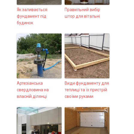
Як заливається
Правильний вибір
фундамент під
штор для вітальні
будинок
Артезіанська
Види фундаменту для
свердловина на
теплиці та їх пристрій
власній ділянці
своїми руками