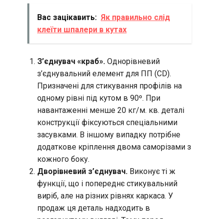
Вас зацікавить:
Як правильно слід
клеїти шпалери в кутах
З’єднувач «краб».
Однорівневий
з’єднувальний елемент для ПП (CD).
Призначені для стикування профілів на
одному рівні під кутом в 90º. При
навантаженні менше 20 кг/м. кв. деталі
конструкції фіксуються спеціальними
засувками. В іншому випадку потрібне
додаткове кріплення двома саморізами з
кожного боку.
Дворівневий з’єднувач.
Виконує ті ж
функції, що і попереднє стикувальний
виріб, але на різних рівнях каркаса. У
продаж ця деталь надходить в