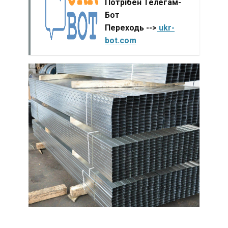
Потрібен Телегам-
Бот
Переходь -->
ukr-
bot.com