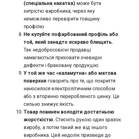
(спеціальна накатка)
може бути
хитрістю виробника, через яку
неможливо перевірити товщину
профілю.
Не купуйте пофарбований профіль або
той, який занадто яскраво блищить.
Так недобросовісні продавці
намагаються приховати очевидні
дефекти і браковану продукцію.
У той же час «каламутна» або матова
поверхня
говорить про те, що покриття
наносилося електролітичним способом
або з вторинно переробленого цинку. Це
сильно знижує якість.
Товар повинен володіти достатньою
жорсткістю.
Стисніть рукою один зразок
виробу, а потім такий же від іншого
виробника. Цей недолік призведе до