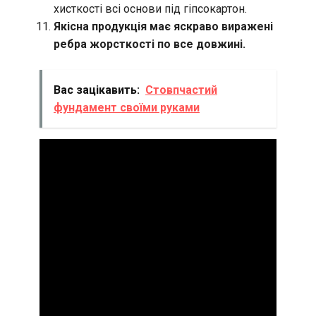
хисткості всі основи під гіпсокартон.
Якісна продукція має яскраво виражені
ребра жорсткості по все довжині.
Вас зацікавить:
Стовпчастий
фундамент своїми руками