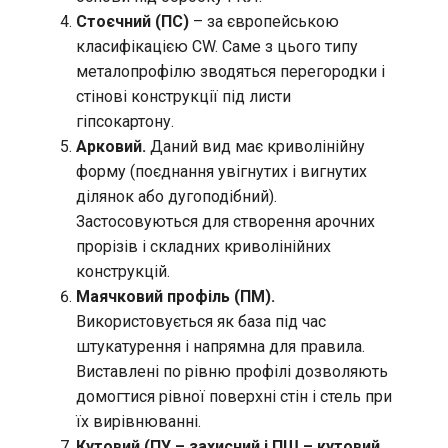
Стоєчний (ПС)
– за європейською
класифікацією CW. Саме з цього типу
металопрофілю зводяться перегородки і
стінові конструкції під листи
гіпсокартону.
Арковий.
Даний вид має криволінійну
форму (поєднання увігнутих і вигнутих
ділянок або дугоподібний).
Застосовуються для створення арочних
прорізів і складних криволінійних
конструкцій.
Маячковий профіль (ПМ).
Використовується як база під час
штукатурення і напрямна для правила.
Виставлені по рівню профілі дозволяють
домогтися рівної поверхні стін і стель при
їх вирівнюванні.
Кутовий (ПУ – захисний і ПШ – кутовий