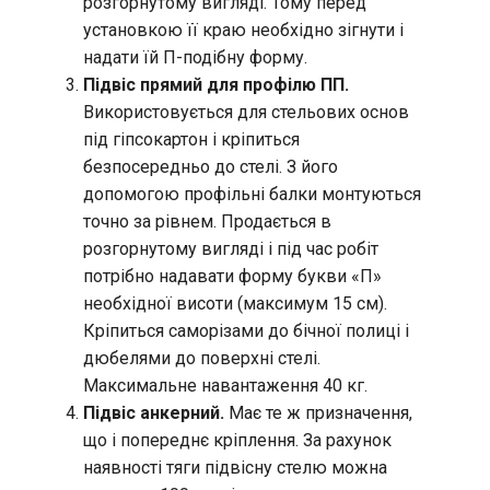
розгорнутому вигляді. Тому перед
установкою її краю необхідно зігнути і
надати їй П-подібну форму.
Підвіс прямий для профілю ПП.
Використовується для стельових основ
під гіпсокартон і кріпиться
безпосередньо до стелі. З його
допомогою профільні балки монтуються
точно за рівнем. Продається в
розгорнутому вигляді і під час робіт
потрібно надавати форму букви «П»
необхідної висоти (максимум 15 см).
Кріпиться саморізами до бічної полиці і
дюбелями до поверхні стелі.
Максимальне навантаження 40 кг.
Підвіс анкерний.
Має те ж призначення,
що і попереднє кріплення. За рахунок
наявності тяги підвісну стелю можна