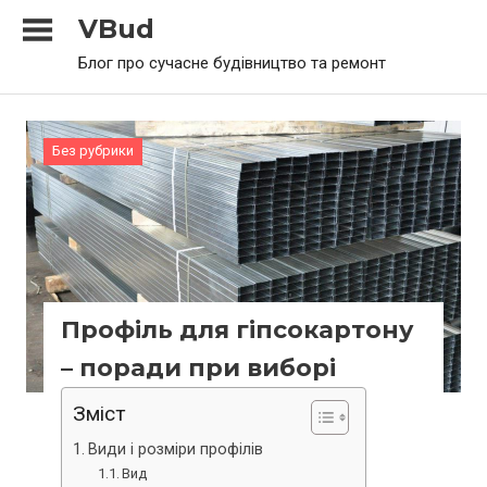
Skip
VBud
to
Блог про сучасне будівництво та ремонт
content
Без рубрики
Профіль для гіпсокартону
– поради при виборі
Зміст
Види і розміри профілів
Вид