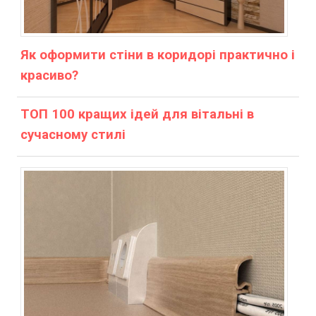
Як оформити стіни в коридорі практично і
красиво?
ТОП 100 кращих ідей для вітальні в
сучасному стилі