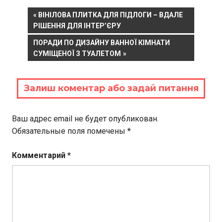
Навигация
PREVIOUS
ВІНІЛОВА ПЛИТКА ДЛЯ ПІДЛОГИ – ВДАЛЕ
POST:
РІШЕННЯ ДЛЯ ІНТЕР’ЄРУ
по
NEXT
ПОРАДИ ПО ДИЗАЙНУ ВАННОЇ КІМНАТИ
записям
POST:
СУМІЩЕНОЇ З ТУАЛЕТОМ
Залиш коментар або задай питання
Ваш адрес email не будет опубликован.
Обязательные поля помечены
*
Комментарий
*