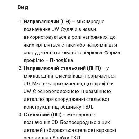
Вид
Направляючий (ПН)
– міжнародне
позначення UW. Судячи з назви,
використовується в ролі напрямних, до
яких кріпляться стійки або напрямні для
спорудження стельового каркаса. Форма
профілю – П-подібна.
Направляючий стельовий (ПНП)
– у
міжнародній класифікації позначається
UD. Має теж призначення, що і профіль
UW. Є основоположною і незамінною
деталлю при спорудженні стельової
конструкції під обшивку ГВЛ.
Стельовий (ПП)
– міжнародне
позначення CD. Безпосередньо з цих
деталей і збираються стельові каркасні
основи під обробку ГКЛ.