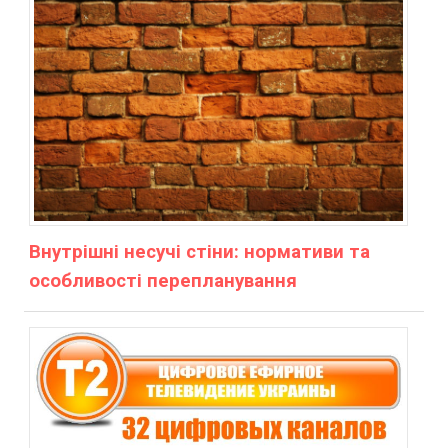
Внутрішні несучі стіни: нормативи та
особливості перепланування