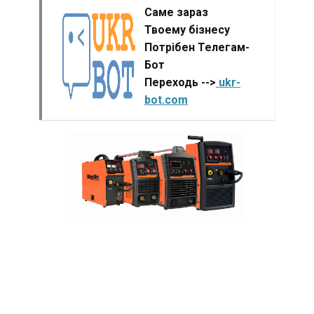
Саме зараз
Твоему бізнесу
Потрібен Телегам-
Бот
Переходь -->
ukr-
bot.com