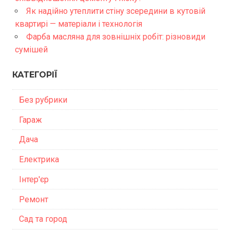
Як надійно утеплити стіну зсередини в кутовій
квартирі — матеріали і технологія
Фарба масляна для зовнішніх робіт: різновиди
сумішей
КАТЕГОРІЇ
Без рубрики
Гараж
Дача
Електрика
Інтер'єр
Ремонт
Сад та город