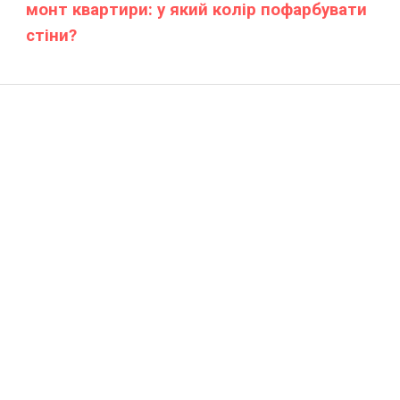
монт квартири: у який колір пофарбувати
стіни?