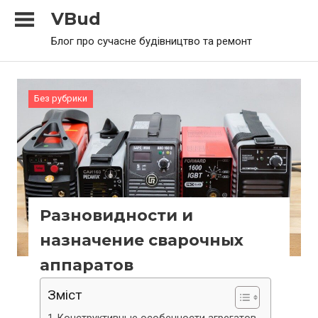
Skip
VBud
to
Блог про сучасне будівництво та ремонт
content
Без рубрики
Разновидности и
назначение сварочных
аппаратов
Зміст