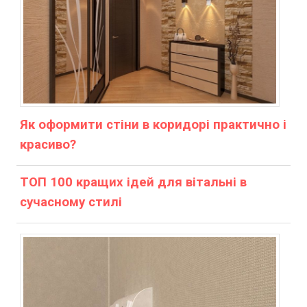
Як оформити стіни в коридорі практично і
красиво?
ТОП 100 кращих ідей для вітальні в
сучасному стилі