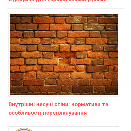
Внутрішні несучі стіни: нормативи та
особливості перепланування