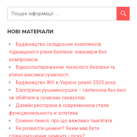
НОВІ МАТЕРІАЛИ
Будівництво складських комплексів
підвищеного рівня безпеки: інженерія без
компромісів
Відеоспостереження: технології безпеки та
етичні виклики сучасності
Будівництво ЖК в Україні: реалії 2025 року
Електричні рушникосушки – сантехніка без якої
не обійтися в сучасних санвузлах.
Дизайн ресторана в современном стиле:
функциональность и эстетика
Сонячні панелі: про що важливо пам’ятати
Як розвести цемент? Яким має бути
співвідношення цементу і піску?