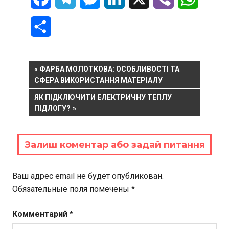
Отправить
Навигация
PREVIOUS
ФАРБА МОЛОТКОВА: ОСОБЛИВОСТІ ТА
POST:
СФЕРА ВИКОРИСТАННЯ МАТЕРІАЛУ
по
NEXT
ЯК ПІДКЛЮЧИТИ ЕЛЕКТРИЧНУ ТЕПЛУ
записям
POST:
ПІДЛОГУ?
Залиш коментар або задай питання
Ваш адрес email не будет опубликован.
Обязательные поля помечены
*
Комментарий
*