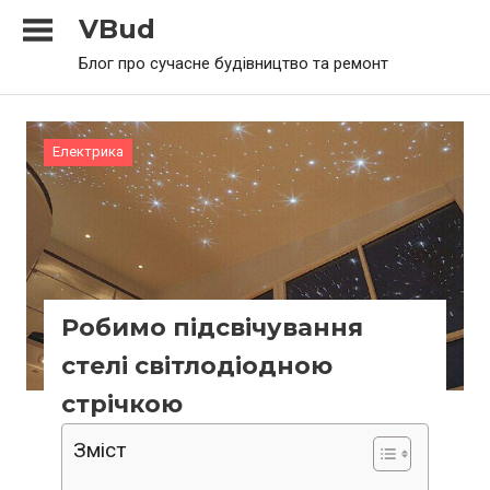
Skip
VBud
to
Блог про сучасне будівництво та ремонт
content
Електрика
Робимо підсвічування
стелі світлодіодною
стрічкою
Зміст