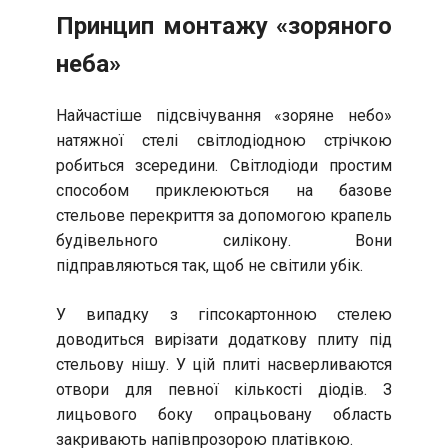
Принцип монтажу «зоряного
неба»
Найчастіше підсвічування «зоряне небо»
натяжної стелі світлодіодною стрічкою
робиться зсередини. Світлодіоди простим
способом приклеюються на базове
стельове перекриття за допомогою крапель
будівельного силікону. Вони
підправляються так, щоб не світили убік.
У випадку з гіпсокартонною стелею
доводиться вирізати додаткову плиту під
стельову нішу. У цій плиті насверливаются
отвори для певної кількості діодів. З
лицьового боку опрацьовану область
закривають напівпрозорою платівкою.