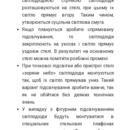
світлодіодною стрічкою світлодіоди
розташовуються на стелі, при цьому їх
світло прямує вгору. Таким чином,
утворюється суцільна світлова смуга.
Якщо планується зробити спрямовану
підсвічування, то світлодіоди
закріплюють на укосах і світло прямує
уздовж стелі. В результаті на основному
стелі можна помітити розбіжні промені.
При точкової підсвітки або пристрої стелі
«зоряне небо» світлодіоди монтуються
так, щоб їх світло прямував униз. Такий
варіант підсвічування зробити важче, так
як не обійтися без деяких технічних
знань.
У випадку з фігурним підсвічуванням
світлодіоди будуть монтуватися в
спеціальних стельових плафонах