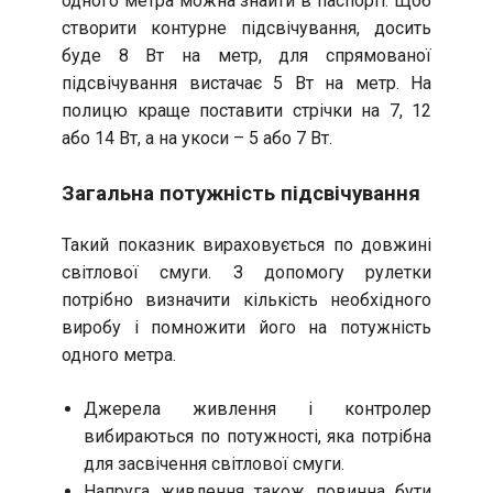
одного метра можна знайти в паспорті. Щоб
створити контурне підсвічування, досить
буде 8 Вт на метр, для спрямованої
підсвічування вистачає 5 Вт на метр. На
полицю краще поставити стрічки на 7, 12
або 14 Вт, а на укоси – 5 або 7 Вт.
Загальна потужність підсвічування
Такий показник вираховується по довжині
світлової смуги. З допомогу рулетки
потрібно визначити кількість необхідного
виробу і помножити його на потужність
одного метра.
Джерела живлення і контролер
вибираються по потужності, яка потрібна
для засвічення світлової смуги.
Напруга живлення також повинна бути