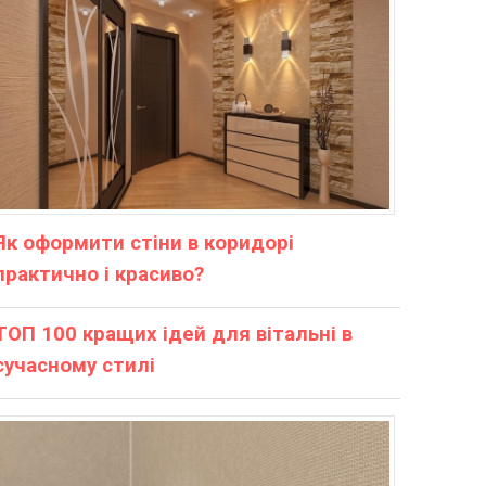
Як оформити стіни в коридорі
практично і красиво?
ТОП 100 кращих ідей для вітальні в
сучасному стилі