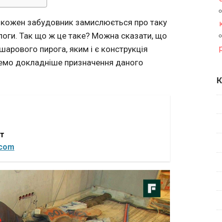
 кожен забудовник замислюється про таку
логи. Так що ж це таке? Можна сказати, що
шарового пирога, яким і є конструкція
янемо докладніше призначення даного
К
от
.com