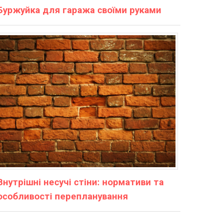
Буржуйка для гаража своїми руками
Внутрішні несучі стіни: нормативи та
особливості перепланування