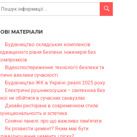
НОВІ МАТЕРІАЛИ
Будівництво складських комплексів
підвищеного рівня безпеки: інженерія без
компромісів
Відеоспостереження: технології безпеки та
етичні виклики сучасності
Будівництво ЖК в Україні: реалії 2025 року
Електричні рушникосушки – сантехніка без
якої не обійтися в сучасних санвузлах.
Дизайн ресторана в современном стиле:
функциональность и эстетика
Сонячні панелі: про що важливо пам’ятати
Як розвести цемент? Яким має бути
співвідношення цементу і піску?