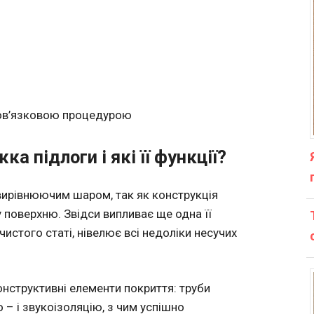
бов’язковою процедурою
ка підлоги і які її функції?
 вирівнюючим шаром, так як конструкція
 поверхню. Звідси випливає ще одна її
истого статі, нівелює всі недоліки несучих
онструктивні елементи покриття: труби
о – і звукоізоляцію, з чим успішно