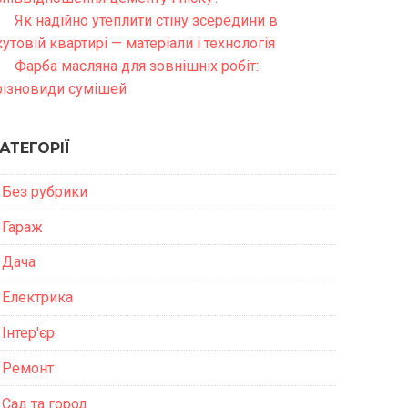
Як надійно утеплити стіну зсередини в
кутовій квартирі — матеріали і технологія
Фарба масляна для зовнішніх робіт:
різновиди сумішей
АТЕГОРІЇ
Без рубрики
Гараж
Дача
Електрика
Інтер'єр
Ремонт
Сад та город