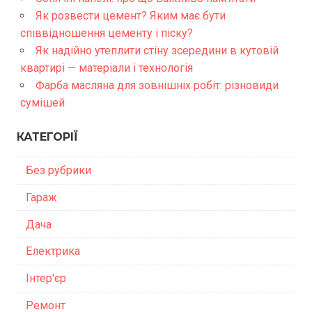
Як розвести цемент? Яким має бути
співвідношення цементу і піску?
Як надійно утеплити стіну зсередини в кутовій
квартирі — матеріали і технологія
Фарба масляна для зовнішніх робіт: різновиди
сумішей
КАТЕГОРІЇ
Без рубрики
Гараж
Дача
Електрика
Інтер'єр
Ремонт