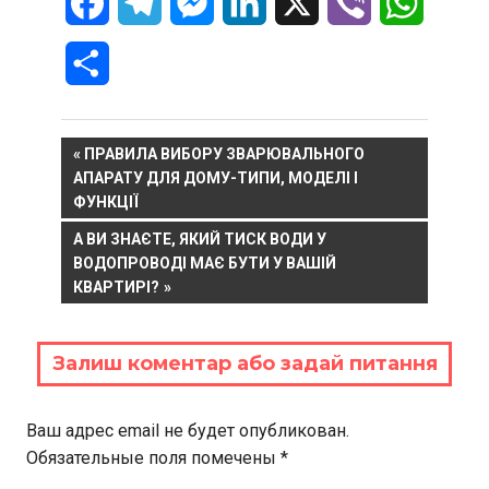
Facebook
Telegram
Messenger
LinkedIn
X
Viber
WhatsA
Отправить
Навигация
PREVIOUS
ПРАВИЛА ВИБОРУ ЗВАРЮВАЛЬНОГО
POST:
АПАРАТУ ДЛЯ ДОМУ-ТИПИ, МОДЕЛІ І
по
ФУНКЦІЇ
записям
NEXT
А ВИ ЗНАЄТЕ, ЯКИЙ ТИСК ВОДИ У
POST:
ВОДОПРОВОДІ МАЄ БУТИ У ВАШІЙ
КВАРТИРІ?
Залиш коментар або задай питання
Ваш адрес email не будет опубликован.
Обязательные поля помечены
*