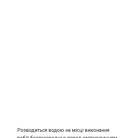
Розводиться водою на місці виконання
робіт безпосередньо перед застосуванням,