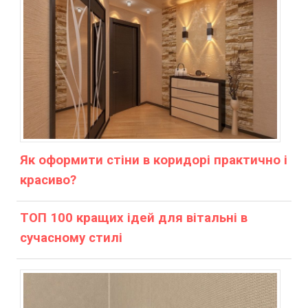
Як оформити стіни в коридорі практично і
красиво?
ТОП 100 кращих ідей для вітальні в
сучасному стилі