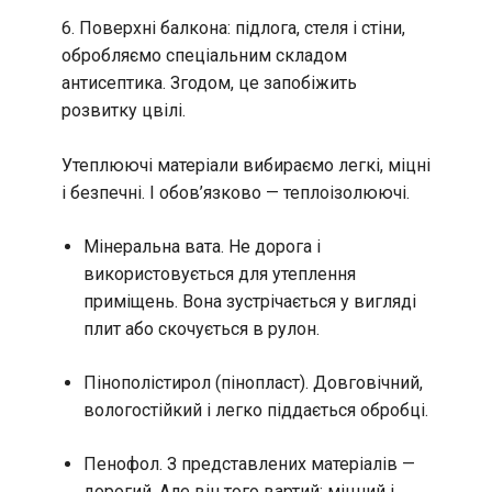
6. Поверхні балкона: підлога, стеля і стіни,
обробляємо спеціальним складом
антисептика. Згодом, це запобіжить
розвитку цвілі.
Утеплюючі матеріали вибираємо легкі, міцні
і безпечні. І обов’язково — теплоізолюючі.
Мінеральна вата. Не дорога і
використовується для утеплення
приміщень. Вона зустрічається у вигляді
плит або скочується в рулон.
Пінополістирол (пінопласт). Довговічний,
вологостійкий і легко піддається обробці.
Пенофол. З представлених матеріалів —
дорогий. Але він того вартий: міцний і