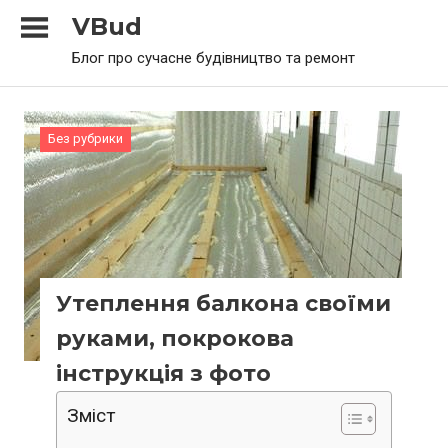
Skip
VBud
to
Блог про сучасне будівництво та ремонт
content
Без рубрики
Утеплення балкона своїми
руками, покрокова
інструкція з фото
Зміст