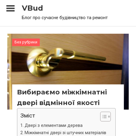
Skip
VBud
to
Блог про сучасне будівництво та ремонт
content
Без рубрики
Вибираємо міжкімнатні
двері відмінної якості
Зміст
Двері з елементами дерева
Міжкімнатні двері зі штучних матеріалів