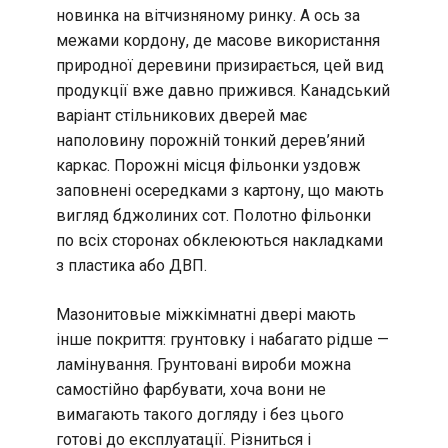
новинка на вітчизняному ринку. А ось за
межами кордону, де масове використання
природної деревини призирається, цей вид
продукції вже давно прижився. Канадський
варіант стільникових дверей має
наполовину порожній тонкий дерев’яний
каркас. Порожні місця фільонки уздовж
заповнені осередками з картону, що мають
вигляд бджолиних сот. Полотно фільонки
по всіх сторонах обклеюються накладками
з пластика або ДВП.
Мазонитовые міжкімнатні двері мають
інше покриття: грунтовку і набагато рідше —
ламінування. Грунтовані вироби можна
самостійно фарбувати, хоча вони не
вимагають такого догляду і без цього
готові до експлуатації. Різниться і