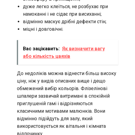
дуже легко клеїться, не розбухає при
намоканні і не сідає при висиханні;
відмінно маскує дрібні дефекти стін;
міцні і довговічні.
Вас зацікавить:
Як визначити вагу
або кількість цвяхів
До недоліків можна віднести більш високу
ціну, ніж у видів описаних вище і дещо
обмежений вибір кольорів. Флізелінові
шпалери зазвичай витримані в спокійній
приглушеній гамі і відрізняються
класичними мотивами малюнків. Вони
відмінно підійдуть для залу, який
використовується як вітальня і кімната
відпочинку.