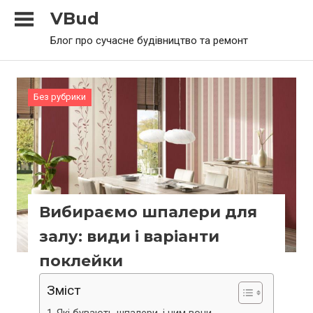
Skip
VBud
to
Блог про сучасне будівництво та ремонт
content
Без рубрики
Вибираємо шпалери для
залу: види і варіанти
поклейки
Зміст