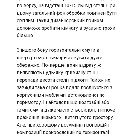
по верху, на відстані 10-15 см від стелі. При
цьому загальний фон обробки повинен бути
світлим. Такий дизайнерський прийом
допоможе зробити кімнату візуально трохи
більше.
З іншого боку горизонтальні смуги в
інтер’єрі варто використовувати дуже
обережно. По-перше, вони відразу ж
виявляють будь-яку кривизну стін і
перепади висоти стелі і підлоги. Також не
завжди така обробка вдало поєднується з
корпусними меблями, встановленої по
периметру. І найголовніше незграбні або
темні смуги дуже часто створюють гнітюче
враження низького і витягнутого простору.
Але, при хорошому розумінні пропорцій і
композиції розкреслений по горизонталі