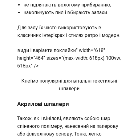
не підлягають вологому прибиранню;
накопичують пил і вбирають запахи.
Для залу їх часто використовують в
класичних інтер’єрах і стилях ретро і модерн.
види і варіанти поклейки” width=”618″
height=”464″ sizes=”(max-width: 618px) 100vw,
618px” />
Клеїмо популярні для вітальні текстильні
шпалери
Акрилові шпалери
Також, як і вінілові, являють собою шар
спіненого полімеру, нанесений на паперову
або флізелінову основу. Тонкі, легко