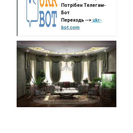
Потрібен Телегам-
Бот
Переходь -->
ukr-
bot.com