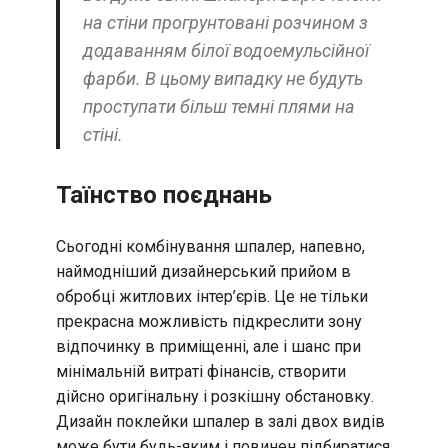
на стіни прогрунтовані розчином з
додаванням білої водоемульсійної
фарби. В цьому випадку не будуть
проступати більш темні плями на
стіні.
Таїнство поєднань
Сьогодні комбінування шпалер, напевно,
наймодніший дизайнерський прийом в
обробці житлових інтер’єрів. Це не тільки
прекрасна можливість підкреслити зону
відпочинку в приміщенні, але і шанс при
мінімальній витраті фінансів, створити
дійсно оригінальну і розкішну обстановку.
Дизайн поклейки шпалер в залі двох видів
може бути будь-яким і повинен підбиратися