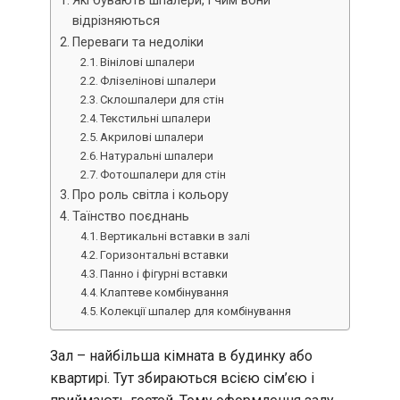
Які бувають шпалери, і чим вони
відрізняються
Переваги та недоліки
Вінілові шпалери
Флізелінові шпалери
Склошпалери для стін
Текстильні шпалери
Акрилові шпалери
Натуральні шпалери
Фотошпалери для стін
Про роль світла і кольору
Таїнство поєднань
Вертикальні вставки в залі
Горизонтальні вставки
Панно і фігурні вставки
Клаптеве комбінування
Колекції шпалер для комбінування
Зал – найбільша кімната в будинку або
квартирі. Тут збираються всією сім’єю і