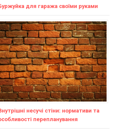
Буржуйка для гаража своїми руками
Внутрішні несучі стіни: нормативи та
особливості перепланування