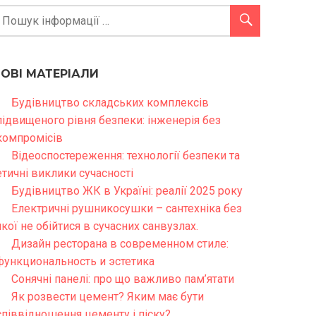
НОВІ МАТЕРІАЛИ
Будівництво складських комплексів
підвищеного рівня безпеки: інженерія без
компромісів
Відеоспостереження: технології безпеки та
етичні виклики сучасності
Будівництво ЖК в Україні: реалії 2025 року
Електричні рушникосушки – сантехніка без
якої не обійтися в сучасних санвузлах.
Дизайн ресторана в современном стиле:
функциональность и эстетика
Сонячні панелі: про що важливо пам’ятати
Як розвести цемент? Яким має бути
співвідношення цементу і піску?