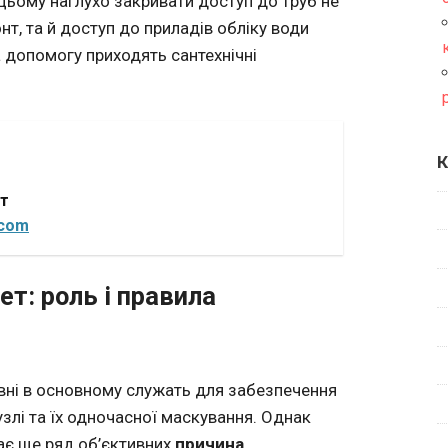
 цьому наглухо закривати доступ до труб не
т, та й доступ до приладів обліку води
а допомогу приходять сантехнічні
К
от
.com
ет: роль і правила
авні в основному служать для забезпечення
злі та їх одночасної маскування. Однак
має ще ряд об’єктивних
причина
.