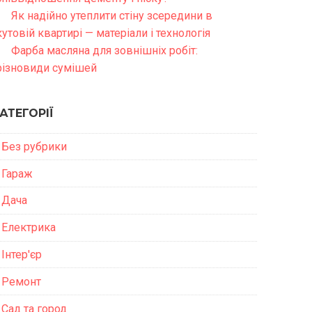
Як надійно утеплити стіну зсередини в
кутовій квартирі — матеріали і технологія
Фарба масляна для зовнішніх робіт:
різновиди сумішей
АТЕГОРІЇ
Без рубрики
Гараж
Дача
Електрика
Інтер'єр
Ремонт
Сад та город