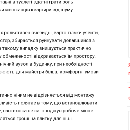
тавні в туалеті здатні грати роль
и мешканців квартири від шуму
х рольставен очевидні, варто тільки уявити,
стер, збирається руйнувати делавшийся з
в такому випадку знищується практично
у обмеженості відкривається їм простору.
ічний вузол в будинку, при необхідності
орюють для майстри більш комфортні умови
тично нічим не відрізняється від монтажу
бливість полягає в тому, що встановлювати
, сантехніка не загороджує робоче місце
яться гроші на плитку для ніші.