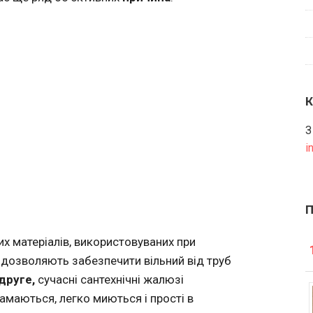
З
i
их матеріалів, використовуваних при
 дозволяють забезпечити вільний від труб
друге,
сучасні сантехнічні жалюзі
ламаються, легко миються і прості в