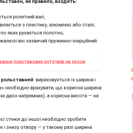
льставен, як правило, входять:
ться ролетний вал;
ляється з пластику, алюмінію або сталі;
по яких рухається полотно;
жалюзі він зазвичай пружинно-інерційний.
ання пластикових куточків на укоси
х рольставней
: вираховується їх ширина і
із» необхідно врахувати, що корисна ширина
а двох напрямних), а корисна висота — на
ієї стінки до іншої необхідно зробити
і і знизу отвору — у такому разі ширина