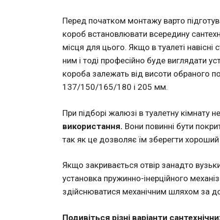
Перед початком монтажу варто підготу
короб встановлювати всередину сантехні
місця для цього. Якщо в туалеті навісні с
ним і тоді професійно буде виглядати ус
короба залежать від висоти обраного по
137/150/165/180 і 205 мм.
При підборі жалюзі в туалетну кімнату 
використання.
Вони повинні бути покрит
так як це дозволяє їм зберегти хороший
Якщо закривається отвір занадто вузький
установка пружинно-інерційного механіз
здійснюватися механічним шляхом за до
Подивіться різні варіанти сантехнічни