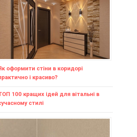
Як оформити стіни в коридорі
практично і красиво?
ТОП 100 кращих ідей для вітальні в
сучасному стилі