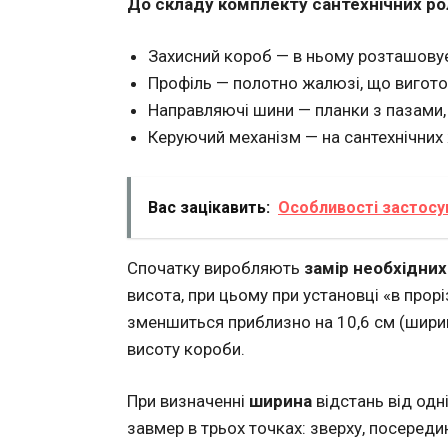
До складу комплекту сантехнічних ро
Захисний короб — в ньому розташовує
Профіль — полотно жалюзі, що виготов
Направляючі шини — планки з пазами, 
Керуючий механізм — на сантехнічних 
Вас зацікавить:
Особливості застосув
Спочатку виробляють
замір необхідни
висота, при цьому при установці «в прор
зменшиться приблизно на 10,6 см (ширин
висоту короби.
При визначенні
ширина
відстань від одн
завмер в трьох точках: зверху, посередин