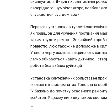
експлуатації.
В-третіх,
сантехнічні рольс
своєрідного шумоізолятора, позбавляюч
спускається сусідом води.
Переваги установки в туалеті сантехнічни
як прийшов для усунення протікання май
таким трудом ремонт. Звичайний короб 
повністю, люк також не допоможе в сил
У свою чергу жалюзі, закривають сантехн
легко збираються навіть дитиною і ств
роботи без зайвих руйнацій.
Установка сантехнічних рольставен прак
жалюзі в інших кімнатах. Головна їх осо
їх бажано до початку основного ремонту
майстра. У цьому випадку також економл