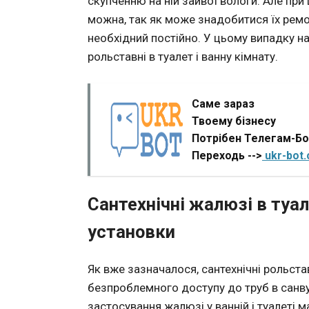
скупченню на ній зайвої вологи. Але при
можна, так як може знадобитися їх ремон
необхідний постійно. У цьому випадку н
рольставні в туалет і ванну кімнату.
Саме зараз
Твоему бізнесу
Потрібен Телегам-Б
Переходь -->
ukr-bot
Сантехнічні жалюзі в туал
установки
Як вже зазначалося, сантехнічні рольст
безпроблемного доступу до труб в санву
застосування жалюзі у ванній і туалеті 