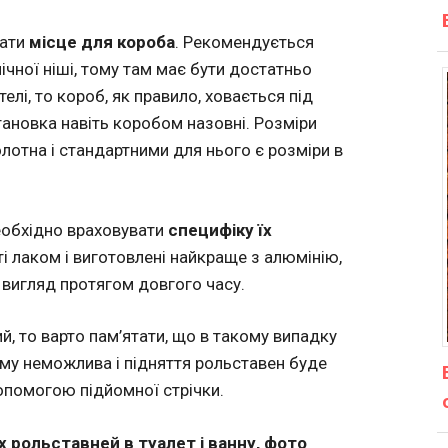
вати
місце для короба
. Рекомендується
чної ніші, тому там має бути достатньо
телі, то короб, як правило, ховається під
тановка навіть коробом назовні. Розміри
лотна і стандартними для нього є розміри в
необхідно враховувати
специфіку їх
і лаком і виготовлені найкраще з алюмінію,
 вигляд протягом довгого часу.
, то варто пам’ятати, що в такому випадку
му неможлива і підняття рольставен буде
помогою підйомної стрічки.
х рольставней в туалет і ванну, фото