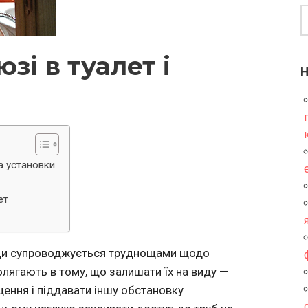
і в туалет і
ла установки
ет
вжди супроводжується труднощами щодо
лягають в тому, що залишати їх на виду —
щення і піддавати іншу обстановку