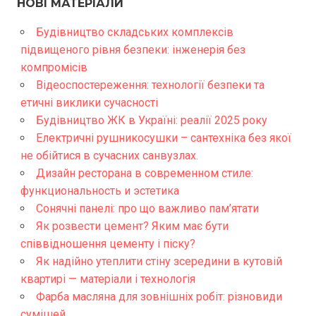
НОВІ МАТЕРІАЛИ
Будівництво складських комплексів
підвищеного рівня безпеки: інженерія без
компромісів
Відеоспостереження: технології безпеки та
етичні виклики сучасності
Будівництво ЖК в Україні: реалії 2025 року
Електричні рушникосушки – сантехніка без якої
не обійтися в сучасних санвузлах.
Дизайн ресторана в современном стиле:
функциональность и эстетика
Сонячні панелі: про що важливо пам’ятати
Як розвести цемент? Яким має бути
співвідношення цементу і піску?
Як надійно утеплити стіну зсередини в кутовій
квартирі — матеріали і технологія
Фарба масляна для зовнішніх робіт: різновиди
сумішей