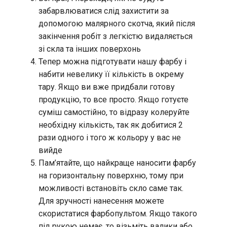
забарвлюватися слід захистити за
допомогою малярного скотча, який після
закінчення робіт з легкістю видаляється
зі скла та інших поверхонь
Тепер можна підготувати нашу фарбу і
набити невелику її кількість в окрему
тару. Якщо ви вже придбали готову
продукцію, то все просто. Якщо готуєте
суміш самостійно, то відразу колеруйте
необхідну кількість, так як добитися 2
рази одного і того ж кольору у вас не
вийде
Пам’ятайте, що найкраще наносити фарбу
на горизонтальну поверхню, тому при
можливості встановіть скло саме так.
Для зручності нанесення можете
скористатися фарбопультом. Якщо такого
під рукою немає, то візьміть валики або