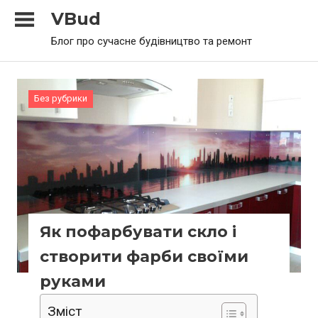
Skip
VBud
to
Блог про сучасне будівництво та ремонт
content
Без рубрики
Як пофарбувати скло і
створити фарби своїми
руками
Зміст