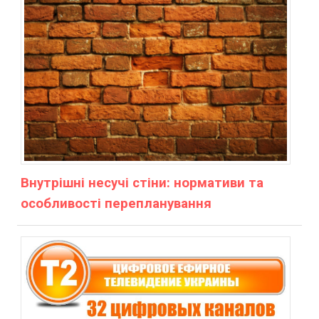
Внутрішні несучі стіни: нормативи та
особливості перепланування