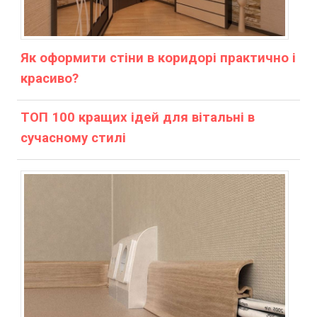
Як оформити стіни в коридорі практично і
красиво?
ТОП 100 кращих ідей для вітальні в
сучасному стилі