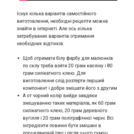
Існує кілька варіантів самостійного
виготовлення, необхідні рецепти можна
знайти в інтернеті. Але ось кілька
затребуваних варіантів отримання
необхідних відтінків:
Щоб отримати білу фарбу для малюнків
по склу треба взяти 20 грам каоліну і 80
грам силікатного клею. Для
виготовлення слід розтерти перший
компонент і добре змішати його з другим
А от чорний колір вийде завдяки
змішуванню таких матеріалів, як 60 грам
силікатного клею, 20 грам деревного
вугілля і 20 грам поліграфічної черні. Всі
інгредієнти повинні бути змішані в
порцеляновій тарі і після цього суміш