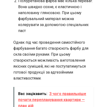
Поліуретанова фарба має кілька переваг.
Вона швидко сохне, є еластичною і
наполовину глянсовою. При цьому
фарбувальний матеріал можна
колерувати за допомогою спеціальних
паст
Однак під час проведення самостійного
фарбування багато створюють фарбу для
скла своїми руками. При цьому
створюється можливість виготовлення
якісних сумішей, які не поступатимуться
готової продукції за адгезійними
властивостями.
Вас зацікавить:
З чого правильніше
почати перепланування квартири —
план дій