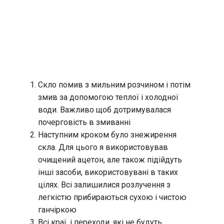
Скло помив з мильним розчином і потім
змив за допомогою теплої і холодної
води. Важливо щоб дотримувалася
почерговість в змиванні
Наступним кроком було знежирення
скла. Для цього я використовував
очищений ацетон, але також підійдуть
інші засоби, використовувані в таких
цілях. Всі залишилися розлучення з
легкістю прибираються сухою і чистою
ганчіркою
Всі краї, і переходи, які не будуть