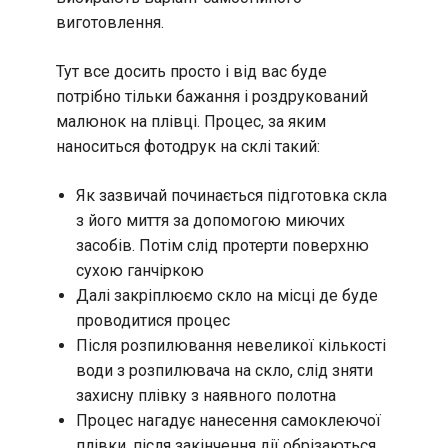
виготовлення.
Тут все досить просто і від вас буде
потрібно тільки бажання і роздрукований
малюнок на плівці. Процес, за яким
наноситься фотодрук на склі такий:
Як зазвичай починається підготовка скла
з його миття за допомогою миючих
засобів. Потім слід протерти поверхню
сухою ганчіркою
Далі закріплюємо скло на місці де буде
проводитися процес
Після розпилювання невеликої кількості
води з розпилювача на скло, слід зняти
захисну плівку з наявного полотна
Процес нагадує нанесення самоклеючої
плівки, після закінчення дії обрізаються