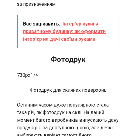
за призначенням.
Вас зацікавить:
Інтер'єр кухні в
приватному будинку: як оформити
інтер'єр на дачі своїми руками
Фотодрук
730px” />
Фотодрук для скляних поверхонь
Останнім часом дуже популярною стала
така річ, як фотодрук на склі. На даний
момент багато виробників випускають дану
продукцію за доступною ціною, але деякі
вибирають варіант самостійного