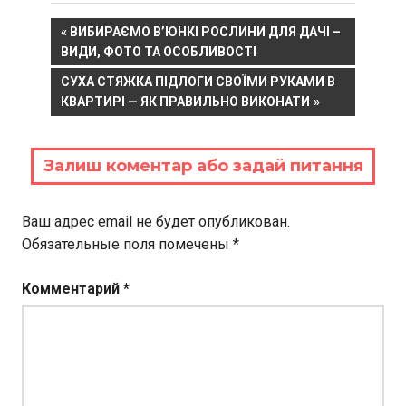
Навигация
PREVIOUS
ВИБИРАЄМО В’ЮНКІ РОСЛИНИ ДЛЯ ДАЧІ –
POST:
ВИДИ, ФОТО ТА ОСОБЛИВОСТІ
по
NEXT
СУХА СТЯЖКА ПІДЛОГИ СВОЇМИ РУКАМИ В
записям
POST:
КВАРТИРІ — ЯК ПРАВИЛЬНО ВИКОНАТИ
Залиш коментар або задай питання
Ваш адрес email не будет опубликован.
Обязательные поля помечены
*
Комментарий
*