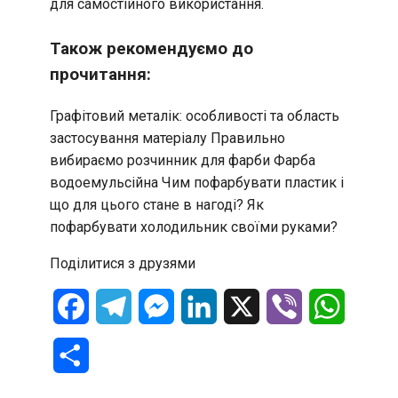
для самостійного використання.
Також рекомендуємо до
прочитання:
Графітовий металік: особливості та область
застосування матеріалу
Правильно
вибираємо розчинник для фарби
Фарба
водоемульсійна
Чим пофарбувати пластик і
що для цього стане в нагоді?
Як
пофарбувати холодильник своїми руками?
Поділитися з друзями
Facebook
Telegram
Messenger
LinkedIn
X
Viber
WhatsA
Отправить