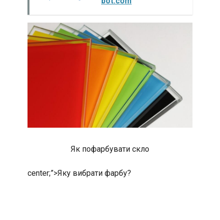
bot.com
Як пофарбувати скло
center;”>
Яку вибрати фарбу?