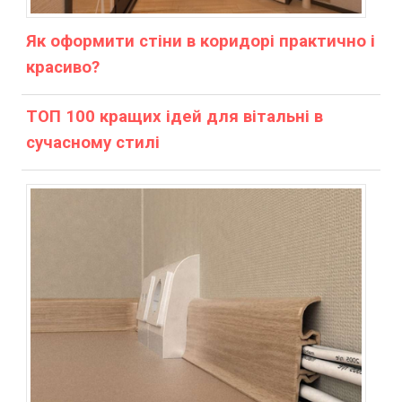
Як оформити стіни в коридорі практично і
красиво?
ТОП 100 кращих ідей для вітальні в
сучасному стилі