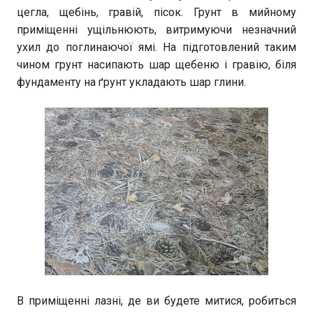
цегла, щебінь, гравій, пісок. Грунт в мийному
приміщенні ущільнюють, витримуючи незначний
ухил до поглинаючої ямі. На підготовлений таким
чином грунт насипають шар щебеню і гравію, біля
фундаменту на ґрунт укладають шар глини.
В приміщенні лазні, де ви будете митися, робиться