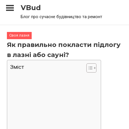
Skip
VBud
to
Блог про сучасне будівництво та ремонт
content
Своя лазня
Як правильно покласти підлогу
в лазні або сауні?
Зміст