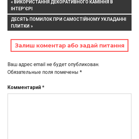
Навигация
PREVIOUS
ВИКОРИСТАННЯ ДЕКОРАТИВНОГО КАМІННЯ В
POST:
ІНТЕР’ЄРІ
по
NEXT
ДЕСЯТЬ ПОМИЛОК ПРИ САМОСТІЙНОМУ УКЛАДАННІ
записям
POST:
ПЛИТКИ
Залиш коментар або задай питання
Ваш адрес email не будет опубликован.
Обязательные поля помечены
*
Комментарий
*