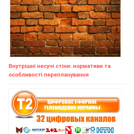
Внутрішні несучі стіни: нормативи та
особливості перепланування