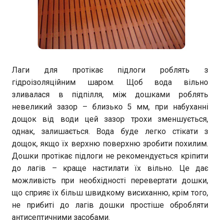
Лаги для протікає підлоги роблять з
гідроізоляційним шаром. Щоб вода вільно
зливалася в підпілля, між дошками роблять
невеликий зазор – близько 5 мм, при набуханні
дощок від води цей зазор трохи зменшується,
однак, залишається. Вода буде легко стікати з
дощок, якщо їх верхню поверхню зробити похилим.
Дошки протікає підлоги не рекомендується кріпити
до лагів – краще настилати їх вільно. Це дає
можливість при необхідності перевертати дошки,
що сприяє їх більш швидкому висиханню, крім того,
не прибиті до лагів дошки простіше обробляти
антисептичними засобами.