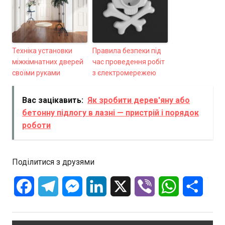
Техніка установки
Правила безпеки під
міжкімнатних дверей
час проведення робіт
своїми руками
з єлектромережею
Вас зацікавить:
Як зробити дерев'яну або
бетонну підлогу в лазні — пристрій і порядок
роботи
Поділитися з друзями
Facebook
Telegram
Messenger
LinkedIn
X
Viber
WhatsApp
Отпра