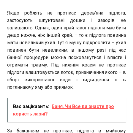
Якщо роблять не протікає дерев’яна підлога,
застосують шпунтовані дошки і зазорів не
залишають. Однак, один край такої підлоги має бути
дещо нижче, ніж інший край, – то є підлога повинна
мати невеликий ухил. Тут я мушу підкреслити – ухил
повинен бути невеликим, в іншому разі під час
банної процедури можна посковзнутися і впасти і
отримати травму. Під нижнім краєм не протікає
підлоги влаштовується лоток, призначення якого – в
зборі використаної води і відведення її в
поглинаючу яму або приямок.
Вас зацікавить:
Баня. Чи Все ви знаєте про
користь лазні?
За бажанням не протікає, підлога в мийному