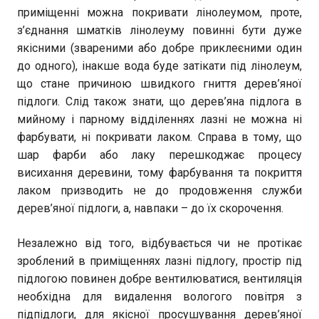
приміщенні можна покривати лінолеумом, проте,
з’єднання шматків лінолеуму повинні бути дуже
якісними (звареними або добре приклеєними один
до одного), інакше вода буде затікати під лінолеум,
що стане причиною швидкого гниття дерев’яної
підлоги. Слід також знати, що дерев’яна підлога в
мийному і парному відділеннях лазні не можна ні
фарбувати, ні покривати лаком. Справа в тому, що
шар фарби або лаку перешкоджає процесу
висихання деревини, тому фарбування та покриття
лаком призводить не до продовження служби
дерев’яної підлоги, а, навпаки – до їх скорочення.
Незалежно від того, відбувається чи не протікає
зроблений в приміщеннях лазні підлогу, простір під
підлогою повинен добре вентилюватися, вентиляція
необхідна для видалення вологого повітря з
підпідлоги, для якісної просушування дерев’яної