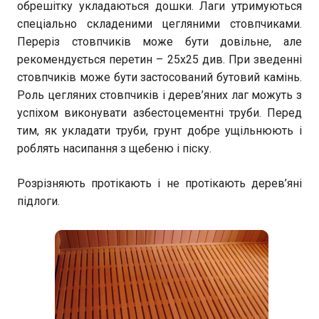
обрешітку укладаються дошки. Лаги утримуються
спеціально складеними цегляними стовпчиками.
Переріз стовпчиків може бути довільне, але
рекомендується перетин – 25х25 див. При зведенні
стовпчиків може бути застосований бутовий камінь.
Роль цегляних стовпчиків і дерев’яних лаг можуть з
успіхом виконувати азбестоцементні труби. Перед
тим, як укладати труби, грунт добре ущільнюють і
роблять насипання з щебеню і піску.
Розрізняють протікають і не протікають дерев’яні
підлоги.