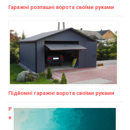
Гаражні розпашні ворота своїми руками
Підйомні гаражні ворота своїми руками
Р
е