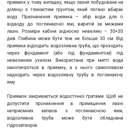
приямок у тому випадку, якщо лазня побудована на
ділянці з глинистим грунтом, який погано вбирає
воду. Призначення приямка – збір води для її
відводу до поглинаючої ямі, виритій за межами
лазні. Розміри кабіни відносно невеликі – 30×30
див. Глибина може бути теж не більше 30 см. Від
приямка відходить водозливна труба, що проходить
через фундамент (або під фундаментом) під
невеликим ухилом. Використана при митті вода
накопичується в приямку, а з нього самопливом
надходить через водозливну трубу в поглинаючу
яму.
Приямок закривається водостічної ґратами. Щоб не
допустити проникнення в приміщення лазні
неприємних запахів з поглинаючою ями,
водозливна труба може бути обладнана
гідрозатворів.